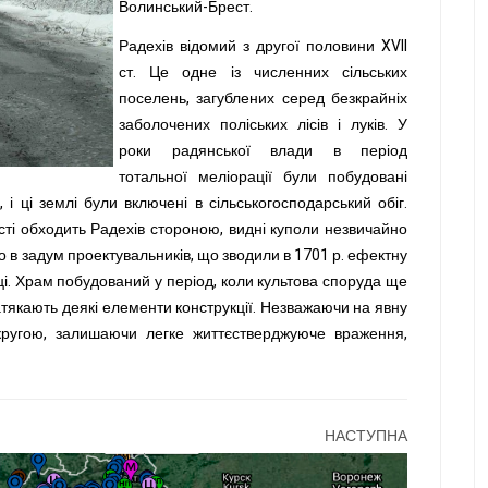
Волинський-Брест.
Радехів відомий з другої половини XVII
ст. Це одне із численних сільських
поселень, загублених серед безкрайніх
заболочених поліських лісів і луків. У
роки радянської влади в період
тотальної меліорації були побудовані
 і ці землі були включені в сільськогосподарський обіг.
ості обходить Радехів стороною, видні куполи незвичайно
 в задум проектувальників, що зводили в 1701 р. ефектну
ці. Храм побудований у період, коли культова споруда ще
атякають деякі елементи конструкції. Незважаючи на явну
кругою, залишаючи легке життєстверджуюче враження,
НАСТУПНА