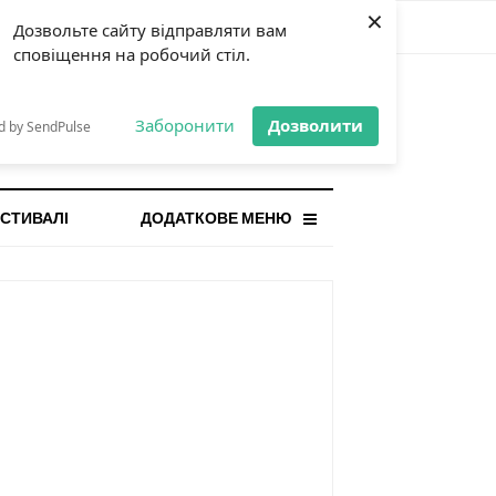
×
Дозвольте сайту відправляти вам
сповіщення на робочий стіл.
СТАННЯ НОВИНА
orilla і відповідальна гра:
Заборонити
Дозволити
d by SendPulse
ому ліміти важливі поруч із
...
СТИВАЛІ
ДОДАТКОВЕ МЕНЮ