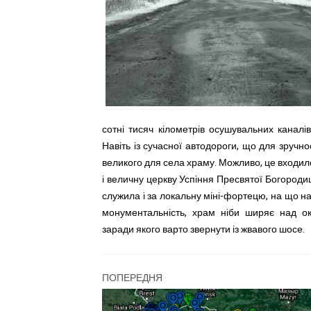
сотні тисяч кілометрів осушувальних каналів,
Навіть із сучасної автодороги, що для зручн
великого для села храму. Можливо, це входило
і величну церкву Успіння Пресвятої Богороди
служила і за локальну міні-фортецю, на що н
монументальність, храм ніби ширяє над о
заради якого варто звернути із жвавого шосе.
ПОПЕРЕДНЯ