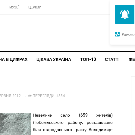
И
МУЗЕЇ
ЦЕРКВИ
О
G
Powere
ч
бо
НА В ЦИФРАХ
ЦІКАВА УКРАЇНА
ТОП-10
СТАТТІ
ФЕ
ЕРВНЯ 2012
ПЕРЕГЛЯДИ: 4854
Невелике село (659 жителів)
Любомльського району, розташоване
біля стародавнього тракту Володимир-