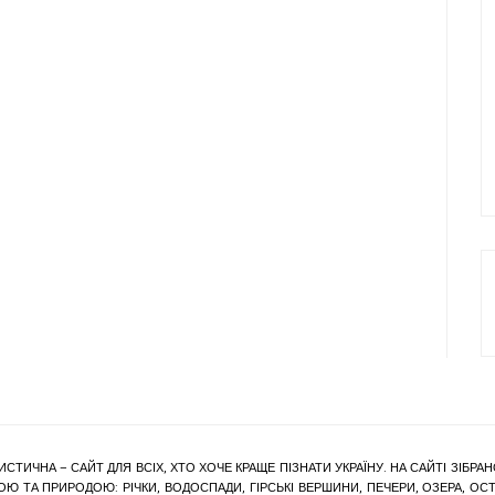
ИСТИЧНА – САЙТ ДЛЯ ВСІХ, ХТО ХОЧЕ КРАЩЕ ПІЗНАТИ УКРАЇНУ. НА САЙТІ ЗІБ
Ю ТА ПРИРОДОЮ: РІЧКИ, ВОДОСПАДИ, ГІРСЬКІ ВЕРШИНИ, ПЕЧЕРИ, ОЗЕРА, ОСТР