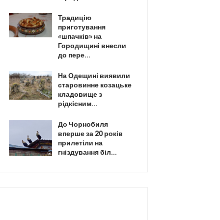
Традицію
приготування
«шпачків» на
Городищині внесли
до пере...
На Одещині виявили
старовинне козацьке
кладовище з
рідкісним...
До Чорнобиля
вперше за 20 років
прилетіли на
гніздування біл...