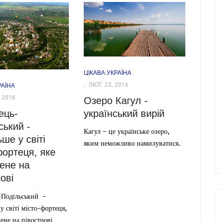
ЦІКАВА УКРАЇНА
ЛЮТ. 23, 2016
РАЇНА
 2016
Озеро Кагул -
український вирій
ець-
ський -
Кагул – це українське озеро,
ше у світі
яким неможливо намилуватися.
фортеця, яке
ене на
ові
-Подільський -
у світі місто-фортеця,
ене на півострові