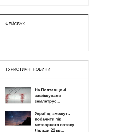
ФЕЙСБУК
ТУРИСТИЧНІ НОВИНИ
На Полтавщині
зафіксували
землетрус...
Українці зможуть
побачити пік
метеорного потоку
Ліриди 22 кв...