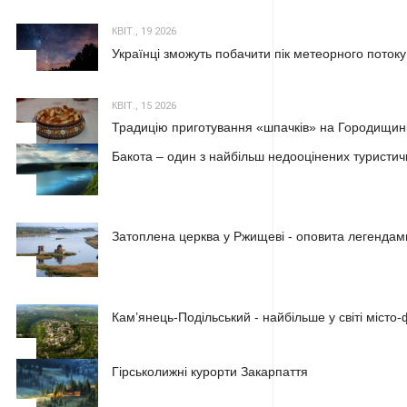
КВІТ., 19 2026
Українці зможуть побачити пік метеорного потоку
2
КВІТ., 15 2026
Традицію приготування «шпачків» на Городищині
3
Бакота – один з найбільш недооцінених туристичн
1
Затоплена церква у Ржищеві - оповита легендам
2
Кам’янець-Подільський - найбільше у світі місто
3
Гірськолижні курорти Закарпаття