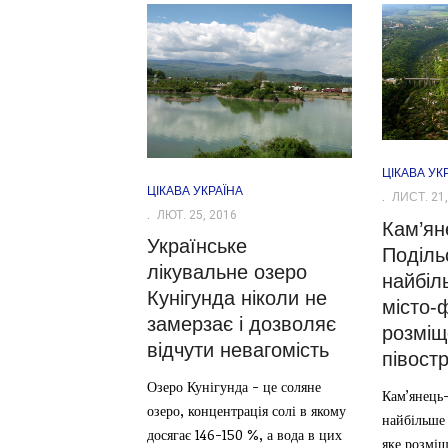
ЦІКАВА УК
ЦІКАВА УКРАЇНА
ЛИСТ. 21,
ЛЮТ. 25, 2016
Кам’ян
Українське
Поділь
лікувальне озеро
найбіль
Кунігунда ніколи не
місто-
замерзає і дозволяє
розміщ
відчути невагомість
півостр
Озеро Кунігунда - це соляне
Кам’янець
озеро, концентрація солі в якому
найбільше 
досягає 146-150 %, а вода в цих
яке розміщ