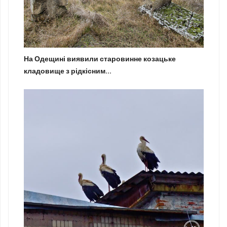
На Одещині виявили старовинне козацьке
кладовище з рідкісним...