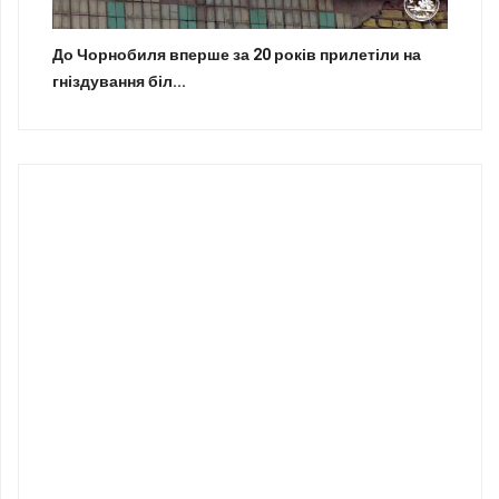
До Чорнобиля вперше за 20 років прилетіли на
гніздування біл...