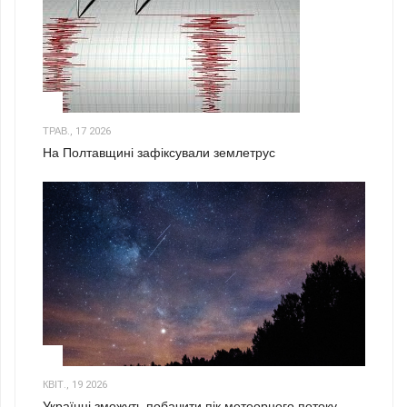
1
ТРАВ., 17 2026
На Полтавщині зафіксували землетрус
2
КВІТ., 19 2026
Українці зможуть побачити пік метеорного потоку