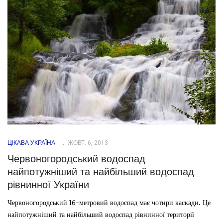
ЦІКАВА УКРАЇНА
ЖОВТ. 6, 2013
Червоногородський водоспад
найпотужніший та найбільший водоспад
рівнинної України
Червоногородський 16-метровий водоспад має чотири каскади. Це
найпотужніший та найбільший водоспад рівнинної території