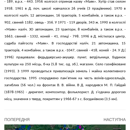
- 189, в.р.х. - 443. 1956 колгосп отримав назву «Маяк». Хутір став селом
1958. 1961 в Д. поч. школі навчалося 26 учнів (3 працівники). 1970 в
колгоспі наліч. 12 автомашин, 16 тракторів, 5 комбайнів, а також в.р.х. -
902, свиней 1182, овець - 356. У 1971 - 119 дворів, 343 ж. 1990 в колгоспі
«Маяк» наліч. ЗО автомашин, 23 трактори, 8 комбайнів, а також в.р.х. -
1663, свиней - 1332, коней - 41, птиці - 798. 1996 в Д. містилася центр,
садиба пайгоспу «Маяк». В господарстві наліч. 21 автомашина, 15
тракторів, 4 комбайни, а також в.р.х. -1047, свиней - 418, коней - 24. У Д.(
1996) працювали: федьдшерсько-акушер. пункт, ветдільниця, Будинок
культури на 250 місць, б-ка (5,8 тис. од. зб.), магазин. Село газифіковане
(1993). З 1999 проводиться приватизація земель і майна колективного
господарства. 1995 споруджено пам'ятник на честь воїнів-односельців,
загиблих (56 чол.) на фронтах В. В. війни. В Д. народився М. П. Гайдай
(1878-1965) - диригент, композитор, фольклорист. Д. з'єднана дорогою
місц. значення з тверд, покриттям у 1966-67 з с. Богданівкою (3,5 км).
ПОПЕРЕДНЯ
НАСТУПНА