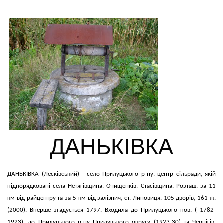
ДАНЬКІВКА
ДАНЬКІВКА (Лесківський) - село Прилуцького р-ну, центр сільради, якій
підпорядковані села Нетягівщина, Онищенків, Стасівщина. Розташ. за 11
км від райцентру та за 5 км від залізнич, ст. Линовиця. 105 дворів, 161 ж.
(2000). Вперше згадується 1797. Входила до Прилуцького пов. ( 1782-
1923), до Прилуцького р-ну Прилуцького округу (1923-30) та Чернігів,