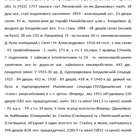
обл. (з 1932). 1797 звалася «хут. Лесковский, он же Даньковка»; наліч. 18
душ чол. статі податкового населення. 1859 - власницький хут.; 23 двори
селян, 91 ж., приписаних до парафії Михайлівської ц-ви с. Богданівки. Д.
входила до Богданівської вол. 3-го стану. 1886 - 38 дворів селян (козаків
не було), 38 хат, 235 ж. Наприкінці 19 - на початку 20 ст. землевласниками
Д. були поміщикиА.І. Сегет і М. Александрович. 1910-44 госп., з них селян
- 43, привілейованих - 1, наліч. 273 ж., у т.ч. 2 тесляри, 1 кравець,13ткачів,
7 поденників, 1 займався інтелігентними та 24 - ін. неземлеробськими
заняттями, все ін. доросле нас. займалося землеробством. 443 дес.
придатної землі. У 1923-30 pp. Д. підпорядкована Богданівській сільраді.
1925 - 84 двори, 452 ж.; 1930 - 89 дворів, 456 ж. У 1940-х pp. деякий час
була в підпорядкуванні Малківської сільради.1929Даньківське т-во
«Союз» реорганізоване в с.-г. артіль «Вперед», яка 1951 об'єднувала 120
дворів (183 чол. працездатних), наліч. 561 га землі (441,5 га орної), коней
- 70, в.р.х. - 99, у т.ч. 34 воли. У тому ж році колгоспи«Вперед» (Даньківка),
ім. Куйбишева (Онищенків), ім. Сталіна (Стасівщина) та «Ленінський шлях»
(Стасівщина) об'єднані в один колгосп ім. Сталіна, в якому налічувалося
396 дворів (636 чол. працездатних), 2260,9 га землі (1831 га орної), коней