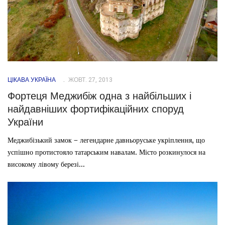
ЦІКАВА УКРАЇНА
ЖОВТ. 27, 2013
Фортеця Меджибіж одна з найбільших і
найдавніших фортифікаційних споруд
України
Меджибізький замок – легендарне давньоруське укріплення, що
успішно протистояло татарським навалам. Місто розкинулося на
високому лівому березі...