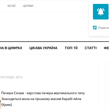
И
МУЗЕЇ
ЦЕРКВИ
О
G
Powere
ч
бо
НА В ЦИФРАХ
ЦІКАВА УКРАЇНА
ТОП-10
СТАТТІ
ФЕ
РЕГЛЯДИ: 5819
Печера Сезам - карстова печера вертикального типу.
Знаходиться вона на гірському масиві Карабі-яйла
(Крим).