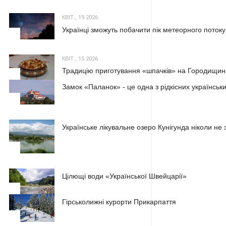
КВІТ., 19 2026
Українці зможуть побачити пік метеорного потоку
2
КВІТ., 15 2026
Традицію приготування «шпачків» на Городищині
3
Замок «Паланок» - це одна з рідкісних українських
1
Українське лікувальне озеро Кунігунда ніколи не 
2
Цілющі води «Української Швейцарії»
3
Гірськолижні курорти Прикарпаття
1