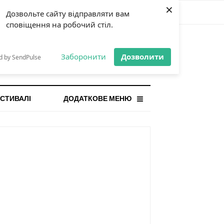
×
Дозвольте сайту відправляти вам
сповіщення на робочий стіл.
СТАННЯ НОВИНА
orilla і відповідальна гра:
Заборонити
Дозволити
d by SendPulse
ому ліміти важливі поруч із
...
СТИВАЛІ
ДОДАТКОВЕ МЕНЮ