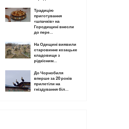
Традицію
приготування
«шпачків» на
Городищині внесли
до пере...
На Одещині виявили
старовинне козацьке
кладовище з
рідкісним...
До Чорнобиля
вперше за 20 років
прилетіли на
гніздування біл...