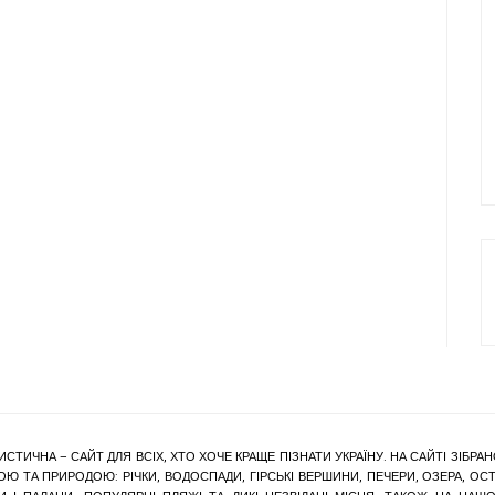
ИСТИЧНА – САЙТ ДЛЯ ВСІХ, ХТО ХОЧЕ КРАЩЕ ПІЗНАТИ УКРАЇНУ. НА САЙТІ ЗІБ
Ю ТА ПРИРОДОЮ: РІЧКИ, ВОДОСПАДИ, ГІРСЬКІ ВЕРШИНИ, ПЕЧЕРИ, ОЗЕРА, ОСТР