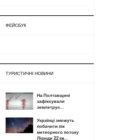
ФЕЙСБУК
ТУРИСТИЧНІ НОВИНИ
На Полтавщині
зафіксували
землетрус...
Українці зможуть
побачити пік
метеорного потоку
Ліриди 22 кв...