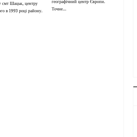
географічний центр Європи.
у смт Шацьк, центру
Точне...
го в 1993 році району.