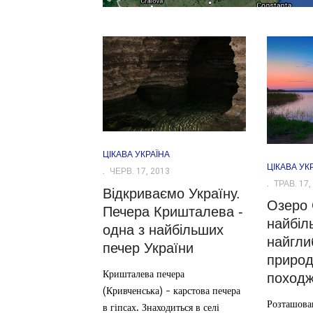
ЦІКАВА УКРАЇНА
ЦІКАВА УК
ЧЕРВ. 17, 2013
ТРАВ. 17,
Відкриваємо Україну.
Озеро 
Печера Кришталева -
найбіл
одна з найбільших
найгли
печер України
природ
Кришталева печера
походж
(Кривченська) - карстова печера
Розташова
в гіпсах. Знаходиться в селі