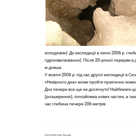
колодязем). До експедиції в липні 2006 р. гли
гідронівелювання). Після 20-річної перерви в
м довша.
У жовтні 2006 р. під час другої експедиції в С
«Невірного дна» може пройти практично кожен
Дно печери все ще не досягнуто! Найближчі ці
(розширення), топозйомка нових частин, а так
час глибина печери 206 метрів.