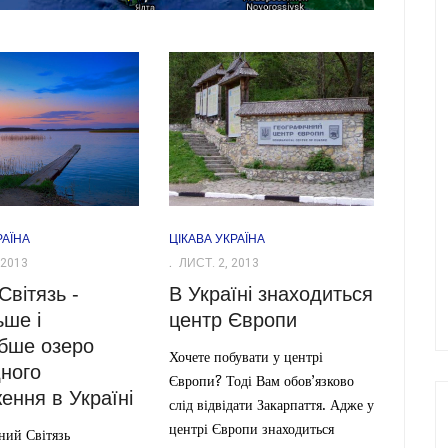
РАЇНА
ЦІКАВА УКРАЇНА
 2013
ЛИСТ. 2, 2013
Світязь -
В Україні знаходиться
ьше і
центр Європи
бше озеро
Хочете побувати у центрі
ного
Європи? Тоді Вам обов’язково
ення в Україні
слід відвідати Закарпаття. Адже у
центрі Європи знаходиться
ний Світязь