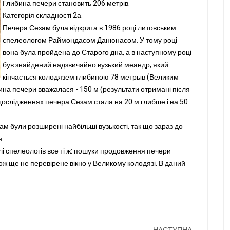
Глибина печери становить 206 метрів.
Категорія складності 2а.
Печера Сезам була відкрита в 1986 році литовським
спелеологом Раймондасом Данюнасом. У тому році
вона була пройдена до Старого дна, а в наступному році
був знайдений надзвичайно вузький меандр, який
кінчається колодязем глибиною 78 метрыв (Великим
бина печери вважалася - 150 м (результати отримані після
 дослідженнях печера Сезам стала на 20 м глибше і на 50
езам були розширені найбільші вузькості, так що зараз до
.
лі спелеологів все ті ж: пошуки продовження печери
ож ще не перевірене вікно у Великому колодязі. В даний