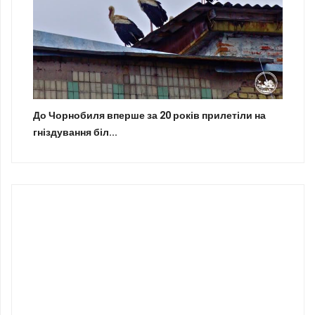
До Чорнобиля вперше за 20 років прилетіли на
гніздування біл...