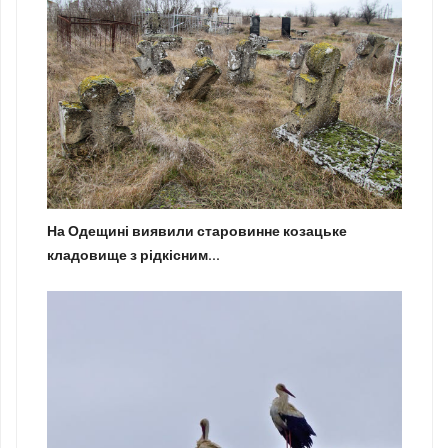
На Одещині виявили старовинне козацьке
кладовище з рідкісним...