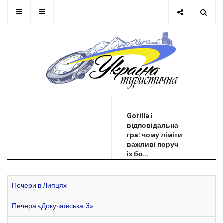
ОСТАННЯ НОВИНА
Gorilla і
відповідальна
гра: чому ліміти
важливі поруч
із бо...
Печери в Липцях
Печера «Докучаївська-3»