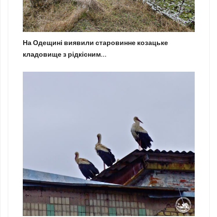
На Одещині виявили старовинне козацьке
кладовище з рідкісним...