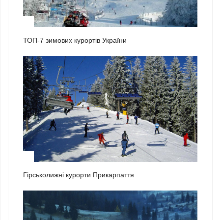
1
ТОП-7 зимових курортів України
2
Гірськолижні курорти Прикарпаття