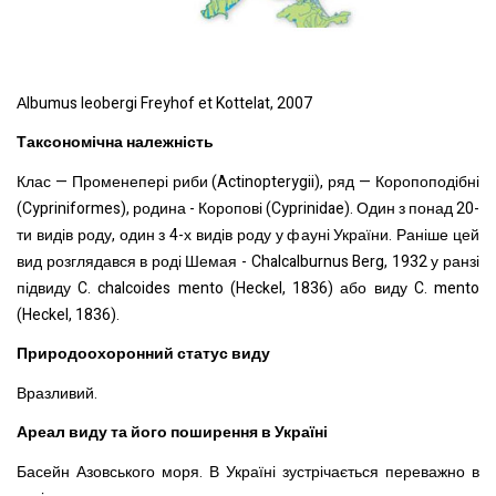
Аlbumus leobergi Freyhof et Kottelat, 2007
Таксономічна належність
Клас — Променепері риби (Actinopterygii), ряд — Коропоподібні
(Cypriniformes), родина - Коропові (Cyprinidae). Один з понад 20-
ти видів роду, один з 4-х видів роду у фауні України. Раніше цей
вид розглядався в роді Шемая - Chalcalburnus Berg, 1932 у ранзі
підвиду C. chalcoides mento (Heckel, 1836) або виду C. mento
(Heckel, 1836).
Природоохоронний статус виду
Вразливий.
Ареал виду та його поширення в Україні
Басейн Азовського моря. В Україні зустрічається переважно в