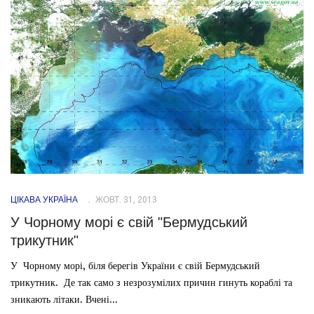
ЦІКАВА УКРАЇНА
ЖОВТ. 31, 2013
У Чорному морі є свій "Бермудський
трикутник"
У Чорному морі, біля берегів України є свій Бермудський
трикутник. Де так само з незрозумілих причин гинуть кораблі та
зникають літаки. Вчені...