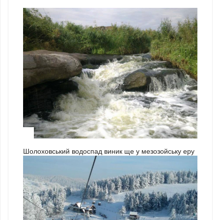
3
Шолоховський водоспад виник ще у мезозойську еру