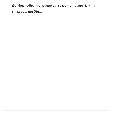
До Чорнобиля вперше за 20 років прилетіли на
гніздування біл...