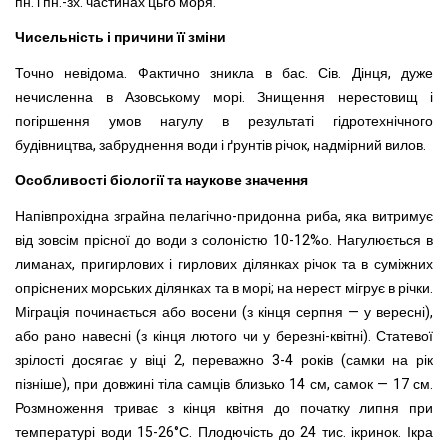
пн. і пн.-зх. частинах цьго моря.
Чисельність і причини її зміни
Точно невідома. Фактично зникла в бас. Сів. Дінця, дуже
нечисленна в Азовському морі. Знищення нерестовищ і
погіршення умов нагулу в результаті гідротехнічного
будівництва, забруднення води і ґрунтів річок, надмірний вилов.
Особливості біології та наукове значення
Напівпрохідна зграйна пелагічно-придонна риба, яка витримує
від зовсім прісної до води з солоністю 10-12%о. Нагулюється в
лиманах, пригирлових і гирлових ділянках річок та в суміжних
опріснених морських ділянках та в морі; на нерест мігрує в річки.
Міграція починається або восени (з кінця серпня — у вересні),
або рано навесні (з кінця лютого чи у березні-квітні). Статевої
зрілості досягає у віці 2, переважно 3-4 років (самки на рік
пізніше), при довжині тіла самців близько 14 см, самок — 17 см.
Розмноження триває з кінця квітня до початку липня при
температурі води 15-26°С. Плодючість до 24 тис. ікринок. Ікра