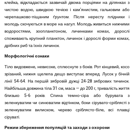
клейка, відкладається зазвичай двома порціями на ділянках з
чистою водою, швидкою течією і кам'янистим, гальковим або
черепашково-піщаним ґрунтом. Після нересту плідники і
молодь скочуються в море на нагул. Молодь живиться нижчими
водоростями, зоопланктоном, личинками комах, дорослі
споживають крупний планктон, личинок і дорослі форми комах,
дрібних риб та їхніх личинок.
Морфологічні ознаки
Тіло видовжене, невисоке, сплюснуте з боків. Рот кінцевий, косо
зрізаний, нижня щелепа дещо виступає вперед. Лусок у бічній
лінії 54-64. На першій зябровій дужці 24-28 зябрових тичинок.
Найбільша довжина тіла 31 см, маса — до 200 г, тривалість життя
близько 5-6 років. Спина темно-сіра або бурувата з
зеленкуватим чи синюватим відтінком, боки сірувато-сріблясті з
зеленкуватим вилиском, черево сріблясто-біле, всі плавці
сіруваті.
Режим збереження популяцій та заходи з охорони