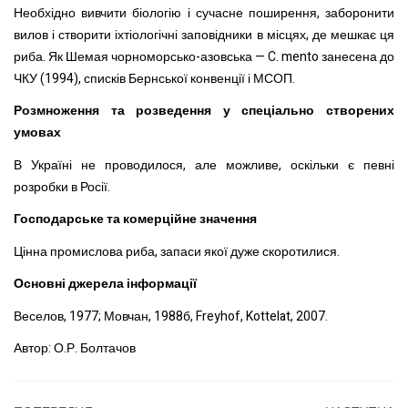
Необхідно вивчити біологію і сучасне поширення, заборонити
вилов і створити іхтіологічні заповідники в місцях, де мешкає ця
риба. Як Шемая чорноморсько-азовська — C. mento занесена до
ЧКУ (1994), списків Бернської конвенції і МСОП.
Розмноження та розведення у спеціально створених
умовах
В Україні не проводилося, але можливе, оскільки є певні
розробки в Росії.
Господарське та комерційне значення
Цінна промислова риба, запаси якої дуже скоротилися.
Основні джерела інформації
Веселов, 1977; Мовчан, 1988б, Freyhof, Kottelat, 2007.
Автор: О.Р. Болтачов