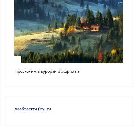
3
Гірськолижні курорти Закарпаття
як зберегти ґрунти