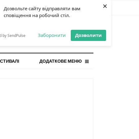
×
Дозвольте сайту відправляти вам
сповіщення на робочий стіл.
СТАННЯ НОВИНА
orilla і відповідальна гра:
Заборонити
Дозволити
d by SendPulse
ому ліміти важливі поруч із
...
СТИВАЛІ
ДОДАТКОВЕ МЕНЮ