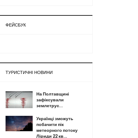
ФЕЙСБУК
ТУРИСТИЧНІ НОВИНИ
На Полтавщині
зафіксували
землетрус...
Українці зможуть
побачити пік
метеорного потоку
Ліриди 22 кв...