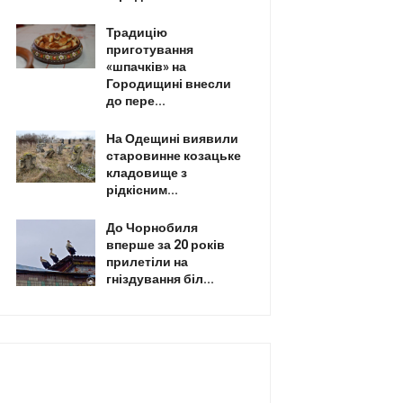
Традицію
приготування
«шпачків» на
Городищині внесли
до пере...
На Одещині виявили
старовинне козацьке
кладовище з
рідкісним...
До Чорнобиля
вперше за 20 років
прилетіли на
гніздування біл...