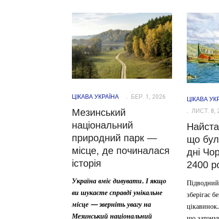
ЦІКАВА УКРАЇНА
БЕР. 1, 2026
ЦІКАВА УК
ЛИСТ. 8, 
Мезинський
національний
Найста
природний парк —
що бул
місце, де починалася
дні Чо
історія
2400 р
Україна вміє дивувати. І якщо
Підводний
ви шукаєте справді унікальне
зберігає б
місце — зверніть увагу на
цікавинок.
Мезинський національний
що затонув