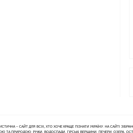
ИСТИЧНА – САЙТ ДЛЯ ВСІХ, ХТО ХОЧЕ КРАЩЕ ПІЗНАТИ УКРАЇНУ. НА САЙТІ ЗІБ
Ю ТА ПРИРОДОЮ: РІЧКИ, ВОДОСПАДИ, ГІРСЬКІ ВЕРШИНИ, ПЕЧЕРИ, ОЗЕРА, ОСТР