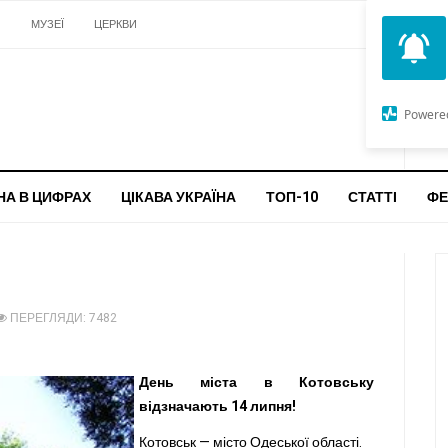
И
МУЗЕЇ
ЦЕРКВИ
О
G
Powere
ч
бо
НА В ЦИФРАХ
ЦІКАВА УКРАЇНА
ТОП-10
СТАТТІ
ФЕ
ПЕРЕГЛЯДИ: 7482
День міста в Котовську
відзначають 14 липня!
Котовськ — місто Одеської області.