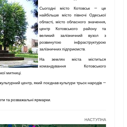
Сьогодні місто Котовськ — це
найбільше місто півночі Одеської
області, місто обласного значення,
центр Котовського району та
великий залізничний вузол з
розвинутою інфраструктурою
залізничних підприємств.
На землях міста міститься
командування Котовського
кої митниці.
культурний центр, який поєднав культури трьох народів —
рти та розважальні ярмарки.
НАСТУПНА