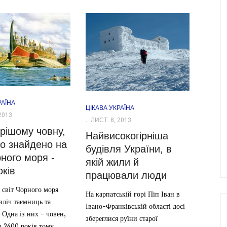
РАЇНА
ЦІКАВА УКРАЇНА
2013
ЛИСТ. 8, 2013
рішому човну,
Найвисокогірніша
о знайдено на
будівля України, в
рного моря -
якій жили й
оків
працювали люди
 світ Чорного моря
На карпатській горі Піп Іван в
езліч таємниць та
Івано-Франківській області досі
 Одна із них - човен,
збереглися руїни старої
 2400 років тому.