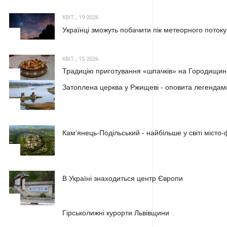
КВІТ., 19 2026
Українці зможуть побачити пік метеорного потоку
2
КВІТ., 15 2026
Традицію приготування «шпачків» на Городищині
3
Затоплена церква у Ржищеві - оповита легендам
1
Кам’янець-Подільський - найбільше у світі місто
2
В Україні знаходиться центр Європи
3
1
Гірськолижні курорти Львівщини