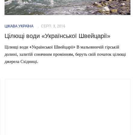
ЦІКАВА УКРАЇНА
СЕРП. 3, 2016
Цілющі води «Української Швейцарії»
Цілющі води «Української Швейцарії» В мальовничій гірській
долині, залитій сонячним промінням, беруть свій початок цілющі
джерела Східниці.