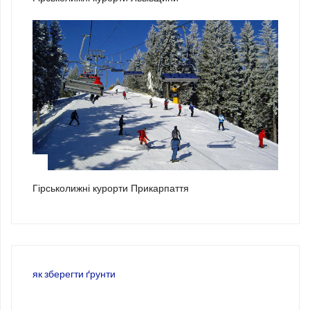
3
Гірськолижні курорти Прикарпаття
як зберегти ґрунти