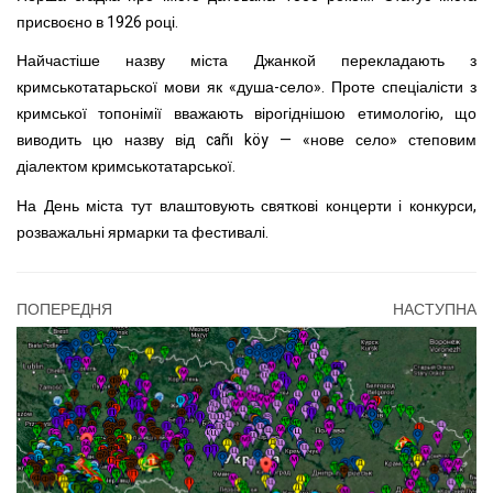
присвоєно в 1926 році.
Найчастіше назву міста Джанкой перекладають з
кримськотатарьскої мови як «душа-село». Проте спеціалісти з
кримської топонімії вважають вірогіднішою етимологію, що
виводить цю назву від cañı köy — «нове село» степовим
діалектом кримськотатарської.
На День міста тут влаштовують святкові концерти і конкурси,
розважальні ярмарки та фестивалі.
ПОПЕРЕДНЯ
НАСТУПНА