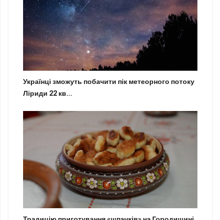
Українці зможуть побачити пік метеорного потоку
Ліриди 22 кв...
Традицію приготування «шпачків» на Городищині