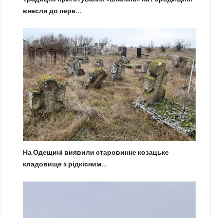
внесли до пере...
На Одещині виявили старовинне козацьке
кладовище з рідкісним...