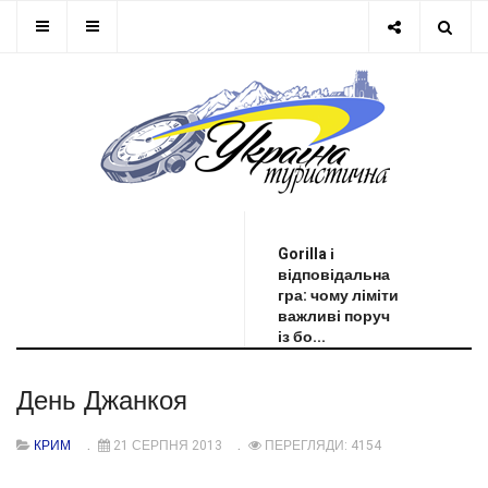
ОСТАННЯ НОВИНА
Gorilla і
відповідальна
гра: чому ліміти
важливі поруч
із бо...
День Джанкоя
КРИМ
21 СЕРПНЯ 2013
ПЕРЕГЛЯДИ: 4154