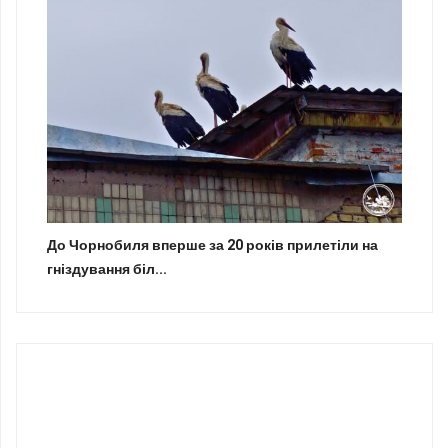
До Чорнобиля вперше за 20 років прилетіли на
гніздування біл...