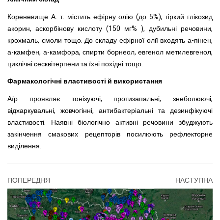
Кореневище А. т. містить ефірну олію (до 5%),
гіркий глікозид
акорин, аскорбінову кислоту (150 мг% ), дубильні речовини,
крохмаль, смоли
тощо. До складу ефірної олії
входять а-пінен,
а-камфен, а-камфора, спирти борнеол, евгенол метилевгенол,
циклічні сесквітерпени та їхні похідні тощо.
Фармакологічні властивості й використання
Аїр проявляє тонізуючі, протизапальні, знеболюючі,
відхаркувальні, жовчогінні, антибактеріальні та дезинфікуючі
властивості. Наявні біологічно активні речовини збуджують
закінчення смакових рецепторів посилюють рефлекторне
виділення.
ПОПЕРЕДНЯ
НАСТУПНА