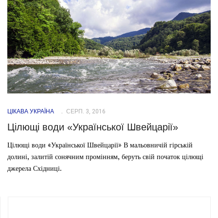
ЦІКАВА УКРАЇНА
СЕРП. 3, 2016
Цілющі води «Української Швейцарії»
Цілющі води «Української Швейцарії» В мальовничій гірській
долині, залитій сонячним промінням, беруть свій початок цілющі
джерела Східниці.