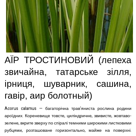
АЇР ТРОСТИНОВИЙ
(л
епеха
звичайна, татарське зілля,
ірниця, шуварник, сашина,
гавір
,
аир болотный
)
Acorus calamus — багаторічна трав'яниста рослина родини
ароїдних. Кореневище товсте, циліндричне, звивисте, жовтаво-
зелене, вкрите зверху по спіралі темними широкими листковими
рубцями, розташоване горизонтально, майже на поверхні.