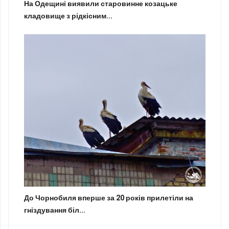
На Одещині виявили старовинне козацьке
кладовище з рідкісним...
До Чорнобиля вперше за 20 років прилетіли на
гніздування біл...