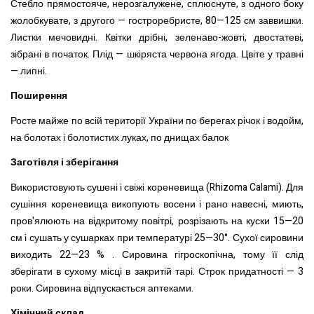
Стебло прямостояче, нерозгалужене, сплюснуте, з одного боку
жолобкувате, з другого — гостроребристе, 80—125 см заввишки.
Листки мечовидні. Квітки
дрібні, зеленаво-жовті, двостатеві,
зібрані в початок. Плід — шкіряста червона ягода. Цвіте
у травні
— липні.
Поширенн
я
Росте майже по всій території України по берегах
річок і водойм,
на болотах і болотистих луках, по днищах балок
Заготівля і зберігання
Використовують сушені і свіжі кореневища (
Rhizoma
Calami
).
Для
сушіння кореневища викопують восени і рано навесні, миють,
пров'ялюють на відкритому повітрі, розрізають на куски 15—20
см і сушать у сушарках при температурі 25—30°. Сухої сировини
виходить 22—23 % . Сировина гігроскопічна, тому її слід
зберігати в сухому місці в закритій тарі. Строк придатності — 3
роки. Сировина відпускається аптеками.
Хімічний склад