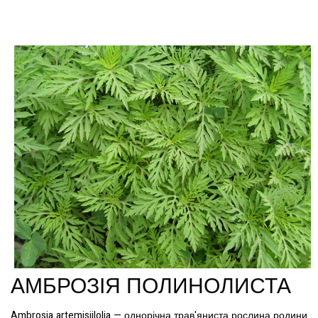
АМБРОЗІЯ ПОЛИНОЛИСТА
Ambrosia
artemisiilolia
— однорічна трав'яниста рослина родини