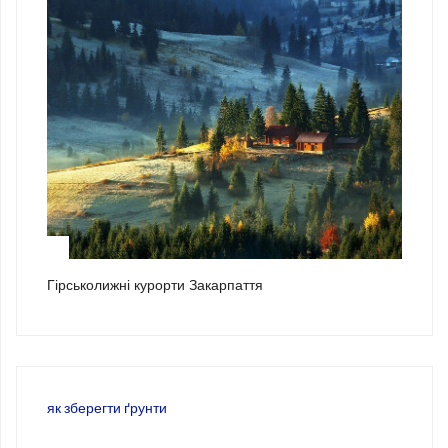
3
Гірськолижні курорти Закарпаття
як зберегти ґрунти