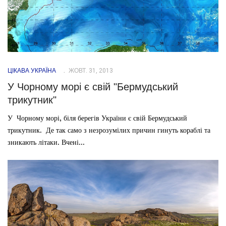
ЦІКАВА УКРАЇНА
ЖОВТ. 31, 2013
У Чорному морі є свій "Бермудський
трикутник"
У Чорному морі, біля берегів України є свій Бермудський
трикутник. Де так само з незрозумілих причин гинуть кораблі та
зникають літаки. Вчені...