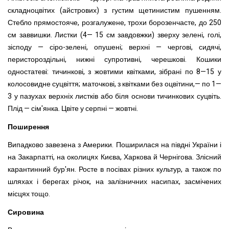
складноцвітих (айстрових) з густим щетинистим пушенням.
Стебло прямостояче, розгалужене, трохи борозенчасте, до 250
см заввишки. Листки (4— 15 см завдовжки) зверху зелені, голі,
зісподу — сіро-зелені, опушені; верхні — чергові, сидячі,
перистороздільні, нижні супротивні, черешкові.
Кошики
одностатеві: тичинкові, з жовтими квітками,
зібрані по 8—15 у
колосовидне
суцвіття; маточкові, з квітками без оцвітини,— по 1—
3 у пазухах верхніх листків або біля основи тичинкових суцвіть.
Плід — сім'янка. Цвіте у серпні —
жовтні.
Поширення
Випадково завезена з Америки. Поширилася на півдні України і
на Закарпатті, на околицях Києва, Харкова й Чернігова. Злісний
карантинний бур'ян. Росте в посівах різних культур, а також по
шляхах
і берегах річок, на залізничних насипах, засмічених
місцях тощо.
Сировина