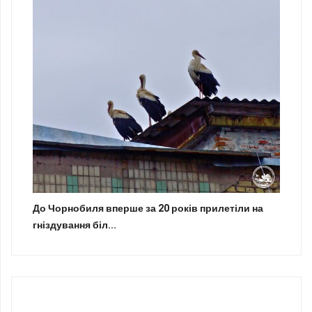
До Чорнобиля вперше за 20 років прилетіли на
гніздування біл...