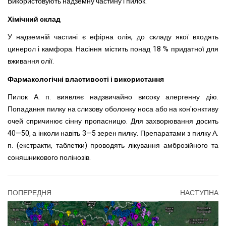
Використовують надземну частину і пилок.
Хімічний склад
У надземній частині є ефірна олія, до складу якої входять
цинерол і камфора. Насіння містить понад 18 % придатної для
вживання олії.
Фармакологічні властивості і використання
Пилок А. п. виявляє
надзвичайно високу алергенну
дію.
Попадання пилку на слизову оболонку носа або на кон'юнктиву
очей спричинює сінну пропасницю. Для захворювання досить
40—50, а інколи навіть 3—5 зерен пилку. Препаратами
з пилку А.
п. (екстракти, таблетки) проводять лікування ам
б
розійного та
соняшникового полінозів
.
ПОПЕРЕДНЯ
НАСТУПНА