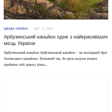
ЦІКАВА УКРАЇНА
ВЕР. 10, 2016
Арбузинський каньйон одне з найкрасивіших
місць України
Арбузинський каньйон Арбузинський каньйон – це молодший брат
Актовського каньйону. Названий так, бо крізь валуни вперто
пробиває собі дорогу річка...