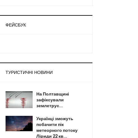
ФЕЙСБУК
ТУРИСТИЧНІ НОВИНИ
На Полтавщині
зафіксували
землетрус...
Українці зможуть
побачити пік
метеорного потоку
Ліриди 22 кв...