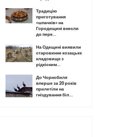
Традицію
приготування
«шпачків» на
Городищині внесли
до пере...
На Одещині виявили
старовинне козацьке
кладовище з
рідкісним...
До Чорнобиля
вперше за 20 років
прилетіли на
гніздування біл...