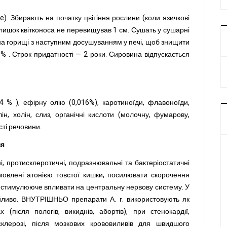
ae
).
Збирають на початку цвітіння рослини (коли язичкові
залишок квітконоса не перевищував 1 см. Сушать у сушарні
на горищі з наступним досушуванням у печі, щоб знищити
% . Строк придатності — 2 роки. Сировина відпускається
4 % ),
ефірну олію (0,016%), каротиноїди, флавоноїди,
ін, холін, слиз, органічні кислоти (молочну, фумарову,
сті речовини.
ня
ні, протисклеротичні, подразнювальні та
бактеріостатичні
мовлені атонією товстої кишки,
посилювати скорочення
й стимулююче впливати на центральну нервову систему. У
кійливо. ВНУТРІШНЬО препарати А.
г. використовують як
(після пологів, викиднів, абортів), при стенокардії,
осклерозі, після мозкових крововиливів для швидшого