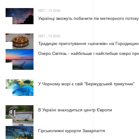
КВІТ., 19 2026
Українці зможуть побачити пік метеорного потоку
2
КВІТ., 15 2026
Традицію приготування «шпачків» на Городищині
3
Озеро Світязь - найбільше і найглибше озеро пр
1
У Чорному морі є свій "Бермудський трикутник"
2
В Україні знаходиться центр Європи
3
Гірськолижні курорти Закарпаття