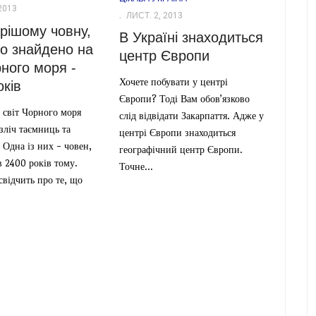
2013
ЛИСТ. 2, 2013
рішому човну,
В Україні знаходиться
о знайдено на
центр Європи
рного моря -
Хочете побувати у центрі
оків
Європи? Тоді Вам обов’язково
 світ Чорного моря
слід відвідати Закарпаття. Адже у
езліч таємниць та
центрі Європи знаходиться
 Одна із них - човен,
географічний центр Європи.
 2400 років тому.
Точне...
свідчить про те, що