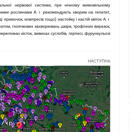
альної нервової системи, при нічному мимовільному
ькими рослинами А. г. рекомендують хворим на гепатит,
примочок, компресів тощо) настойку і настій квіток А. г.
матом, гноячкових захворювань шкіри, трофічних виразок,
переломах кісток, вивихах суглобів, герпесі, фурункульозі
НАСТУПНА