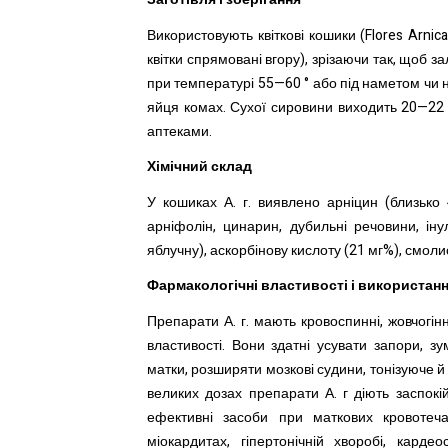
Використовують квіткові кошики (
Flores
Arnic
квітки спрямовані вгору), зрізаючи так, щоб 
при температурі 55—60 ° або під наметом чи 
яйця
комах. Сухої сировини виходить 20—22 
аптеками.
Хімічний склад
У кошиках А. г.
виявлено арніцин (близько 
арніфолін, цинарин, дубильні речовини, інул
яблучну), аскорбінову кислоту (21 мг%), смоли
Фармакологічні властивості і використан
Препарати А. г. мають кровоспинні, жовчогін
властивості. Вони здатні усувати запори, зу
матки, розширяти мозкові судини, тонізуюче 
великих дозах препарати А. г діють заспо
ефективні засоби при маткових кровотечах 
міокардитах, гіпертонічній хворобі, карде