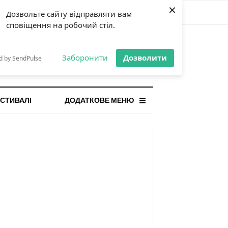
×
Дозвольте сайту відправляти вам
сповіщення на робочий стіл.
СТАННЯ НОВИНА
orilla і відповідальна гра:
Заборонити
Дозволити
d by SendPulse
ому ліміти важливі поруч із
...
СТИВАЛІ
ДОДАТКОВЕ МЕНЮ