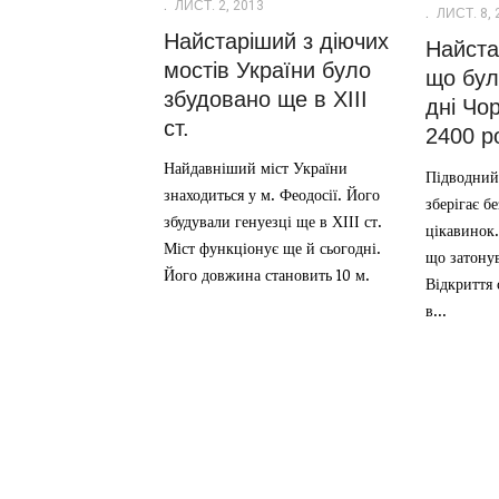
ЛИСТ. 2, 2013
ЛИСТ. 8, 
Найстаріший з діючих
Найста
мостів України було
що бул
збудовано ще в ХІІІ
дні Чо
ст.
2400 р
Найдавніший міст України
Підводний
знаходиться у м. Феодосії. Його
зберігає б
збудували генуезці ще в ХІІІ ст.
цікавинок.
Міст функціонує ще й сьогодні.
що затонув
Його довжина становить 10 м.
Відкриття 
в...