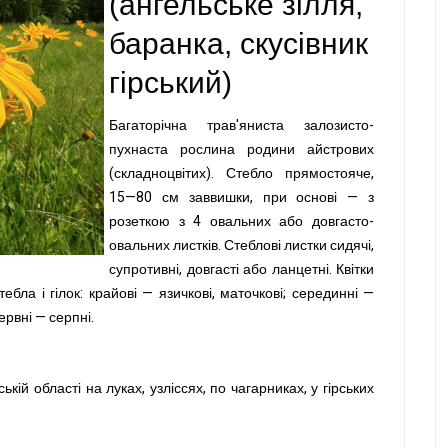
(ангельське зілля,
баранка, скусівник
гірський)
Багаторічна трав'яниста залозисто-
пухнаста рослина родини айстрових
(складноцвітих). Стебло прямостояче,
15—80 см заввишки, при основі — з
розеткою з 4 овальних або довгасто-
овальних листків. Стеблові листки сидячі,
супротивні, довгасті або ланцетні. Квітки
ебла і гілок: крайові — язичкові,
маточкові; серединні —
червні — серпні.
ській
області на луках, узліссях, по чагарниках, у гірських