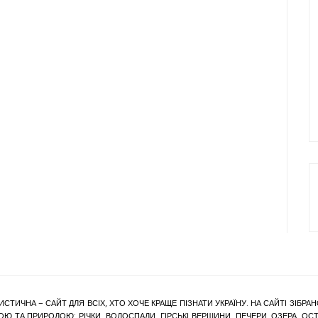
ИСТИЧНА – САЙТ ДЛЯ ВСІХ, ХТО ХОЧЕ КРАЩЕ ПІЗНАТИ УКРАЇНУ. НА САЙТІ ЗІБ
Ю ТА ПРИРОДОЮ: РІЧКИ, ВОДОСПАДИ, ГІРСЬКІ ВЕРШИНИ, ПЕЧЕРИ, ОЗЕРА, ОСТР