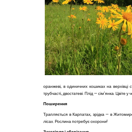
оранжеві, в одиничних кошиках на верхівці ст
трубчасті, двостатеві. Плід — сім'янка. Цвіте у 
Поширенн
я
Трапляється в Карпатах, зрідка — в Житомир
лісах. Рослина потребує охорони!
Заготівля і зберігання