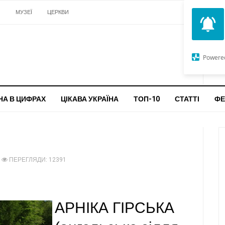
И
МУЗЕЇ
ЦЕРКВИ
О
G
Powere
ч
бо
НА В ЦИФРАХ
ЦІКАВА УКРАЇНА
ТОП-10
СТАТТІ
ФЕ
ПЕРЕГЛЯДИ: 12391
АРНІКА ГІРСЬКА