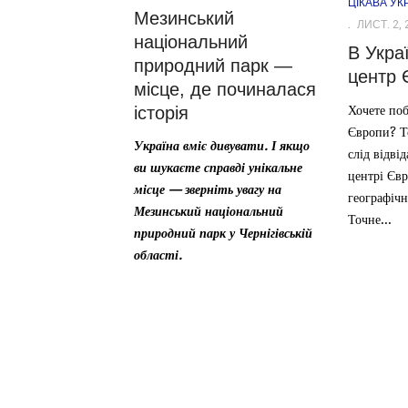
ЦІКАВА УК
Мезинський
ЛИСТ. 2, 
національний
В Укра
природний парк —
центр 
місце, де починалася
Хочете поб
історія
Європи? Т
Україна вміє дивувати. І якщо
слід відві
ви шукаєте справді унікальне
центрі Євр
місце — зверніть увагу на
географіч
Мезинський національний
Точне...
природний парк у Чернігівській
області.