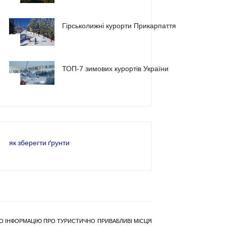
Гірськолижні курорти Прикарпаття
2
ТОП-7 зимових курортів України
3
як зберегти ґрунти
РАНО ІНФОРМАЦІЮ ПРО ТУРИСТИЧНО ПРИВАБЛИВІ МІСЦЯ