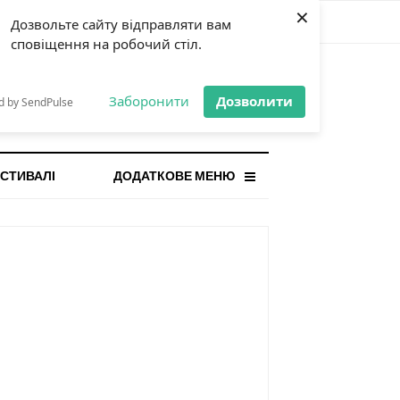
×
Дозвольте сайту відправляти вам
сповіщення на робочий стіл.
СТАННЯ НОВИНА
orilla і відповідальна гра:
Заборонити
Дозволити
d by SendPulse
ому ліміти важливі поруч із
...
СТИВАЛІ
ДОДАТКОВЕ МЕНЮ