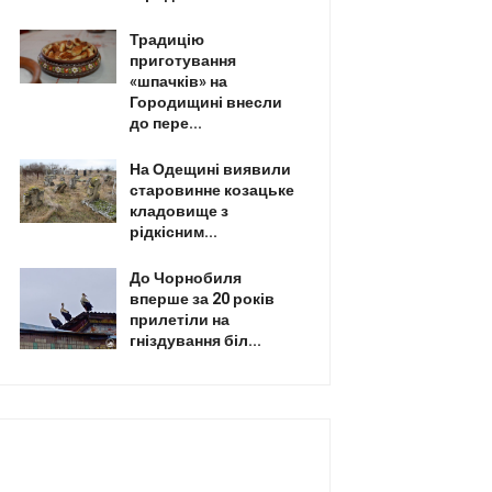
Традицію
приготування
«шпачків» на
Городищині внесли
до пере...
На Одещині виявили
старовинне козацьке
кладовище з
рідкісним...
До Чорнобиля
вперше за 20 років
прилетіли на
гніздування біл...