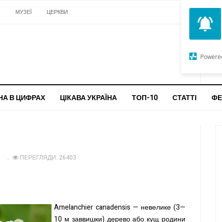
И
МУЗЕЇ
ЦЕРКВИ
О
G
Powere
ч
бо
НА В ЦИФРАХ
ЦІКАВА УКРАЇНА
ТОП-10
СТАТТІ
ФЕ
1
ПЕРЕГЛЯДИ: 26403
Amelanchier canadensis — невелике (3—
10 м заввишки) дерево або кущ родини