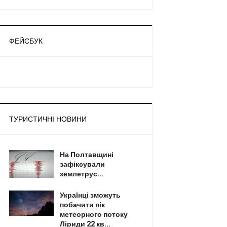
ФЕЙСБУК
ТУРИСТИЧНІ НОВИНИ
На Полтавщині
зафіксували
землетрус...
Українці зможуть
побачити пік
метеорного потоку
Ліриди 22 кв...