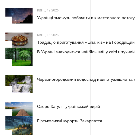
КВІТ., 19 2026
Українці зможуть побачити пік метеорного потоку
2
КВІТ., 15 2026
Традицію приготування «шпачків» на Городищині
3
В Україні знаходиться найбільший у світі штучний
1
Червоногородський водоспад найпотужніший та н
2
Озеро Кагул - український вирій
3
Гірськолижні курорти Закарпаття
1