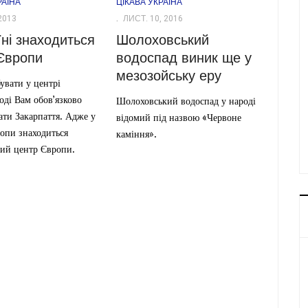
РАЇНА
ЦІКАВА УКРАЇНА
2013
ЛИСТ. 10, 2016
їні знаходиться
Шолоховський
Європи
водоспад виник ще у
мезозойську еру
увати у центрі
оді Вам обов’язково
Шолоховський водоспад у народі
дати Закарпаття. Адже у
відомий під назвою «Червоне
опи знаходиться
каміння».
ний центр Європи.