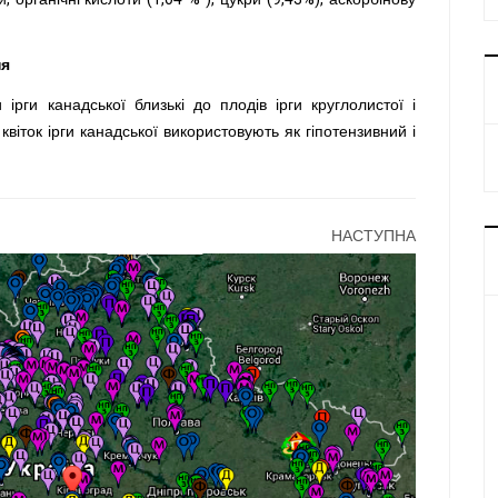
ня
рги канадської близькі до плодів ірги круглолистої і
квіток ірги канадської використовують як гіпотензивний і
НАСТУПНА