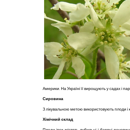
Америки. На Україні її вирощують у садах і па
Сировина
З лікувальною метою використовують плоди і 
Хімічний склад
Плоди ірги містять дубильні і барвні речовини