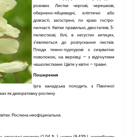
розових. Листки чергові, черешкові,
обернено-яйцевидні, еліптичні або
довгасті, загострені, по краю гостро-
пилчасті. Квітки правильні, двостатеві, 5-
пелюсткові, білі, в негустих китицях,
з'являються до розпускання листків.
Плоди темно-пурпурові з сизуватою
поволокою, на верхівці — з відігнутими
чашолистками. Цвіте у квітні — травні.
Поширення
Ірга канадська походить з Північної
рках як декоративну рослину.
квітки. Рослина неофіцинальна.
, органічні кислоти (1,04 % ), цукри (9,43%), аскорбінову