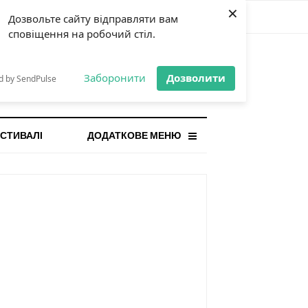
×
Дозвольте сайту відправляти вам
сповіщення на робочий стіл.
СТАННЯ НОВИНА
orilla і відповідальна гра:
Заборонити
Дозволити
d by SendPulse
ому ліміти важливі поруч із
...
СТИВАЛІ
ДОДАТКОВЕ МЕНЮ