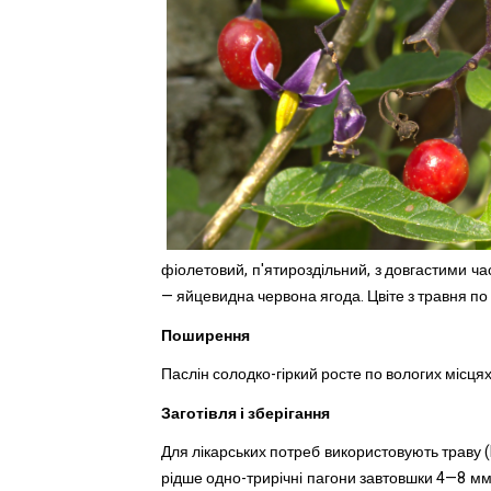
фіолетовий, п'ятироздільний, з довгастими ча
— яйцевидна червона ягода. Цвіте з травня по
Поширення
Паслін солодко-гіркий росте по вологих місцях,
Заготівля і зберігання
Для лікарських потреб використовують траву (H
рідше одно-трирічні пагони завтовшки 4—8 мм 