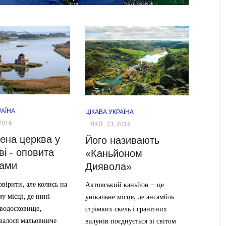
РАЇНА
ЦІКАВА УКРАЇНА
2016
ЛЮТ. 23, 2016
ена церква у
Його називають
і - оповита
«Каньйоном
дами
Диявола»
вірити, але колись на
Актовський каньйон – це
у місці, де нині
унікальне місце, де ансамбль
 водосховище,
стрімких скель і гранітних
валося мальовниче
валунів поєднується зі світом