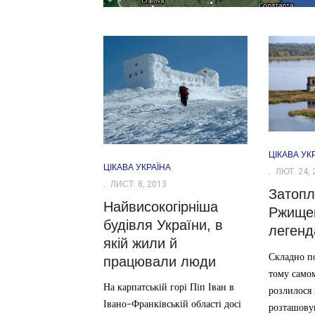
ЦІКАВА УК
ЦІКАВА УКРАЇНА
ЛЮТ. 24, 
ЛИСТ. 8, 2013
Затопл
Найвисокогірніша
Ржищев
будівля України, в
леген
якій жили й
Складно по
працювали люди
тому самом
На карпатській горі Піп Іван в
розлилося
Івано-Франківській області досі
розташову