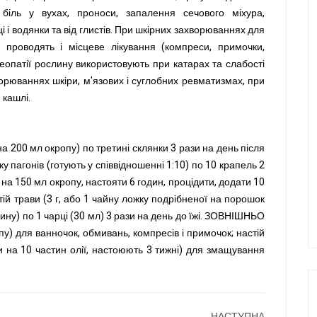
 біль у вухах, проноси, запалення сечового міхура,
і і водянки та від глистів. При шкірних захворюваннях для
проводять і місцеве лікування (компреси, примочки,
еопатії рослину використовують при катарах та слабості
ворюваннях шкіри, м'язових і суглобних ревматизмах, при
 кашлі.
 200 мл окропу) по третині склянки 3 рази на день після
 пагонів (готують у співвідношенні 1:10) по 10 крапель 2
и на 150 мл окропу, настояти 6 годин, процідити, додати 10
стій трави (3 г, або 1 чайну ложку подрібненої на порошок
ину) по 1 чарці (30 мл) 3 рази на день до їжі. ЗОВНІШНЬО
пу) для ванночок, обмивань, компресів і примочок; настій
ви на 10 частин олії, настоюють 3 тижні) для змащування
НАСТУПНА