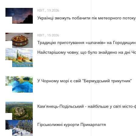
КВІТ., 19 2026
Українці зможуть побачити пік метеорного потоку
2
КВІТ., 15 2026
Традицію приготування «шпачків» на Городищині
3
Найстарішому човну, що було знайдено на дні Чо
1
У Чорному морі є свій "Бермудський трикутник"
2
Кам’янець-Подільський - найбільше у світі місто
3
Гірськолижні курорти Прикарпаття
1