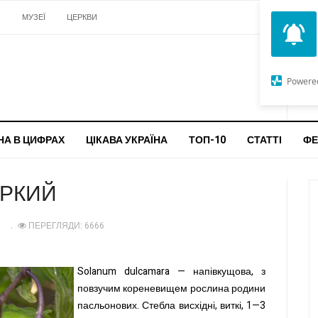
И
МУЗЕЇ
ЦЕРКВИ
О
G
Powere
ч
бо
НА В ЦИФРАХ
ЦІКАВА УКРАЇНА
ТОП-10
СТАТТІ
ФЕ
ІРКИЙ
1
ПЕРЕГЛЯДИ: 6666
Solanum dulcamara — напівкущова, з
повзучим кореневищем рослина родини
пасльонових. Стебла висхідні, виткі, 1—3