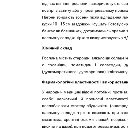
під час цвітіння рослини і використовують с
повітрі в затінку або у провітрюваному примі
Пагони збирають восени після відпадання лис
куски 10—15 см завдовжки і сушать. Готову сир
банках чи бляшанках, дотримуючись правил з
пасльону солодко-гіркого використовують в НД
Хімічний склад
Рослина містить стероїдні алкалоїди солацеїн,
є соланідин, томатидин і соласодин; ду
(дулкамаретинова і дулмаринова) і глікозидну
Фармакологічні властивості і використан
У народній медицині відомі потогінні, протизап
слабкі наркотичні й проносні властивост
послаблювати статеву збудливість (анафрод
пасльону солодко-гіркого вживають при зах
екзантема, хронічні екземи, лишай, псоріаз, 
висипи на шкірі), при подагрі, ревматизмі, аст