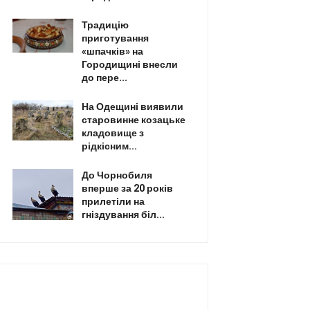
Традицію
приготування
«шпачків» на
Городищині внесли
до пере...
На Одещині виявили
старовинне козацьке
кладовище з
рідкісним...
До Чорнобиля
вперше за 20 років
прилетіли на
гніздування біл...