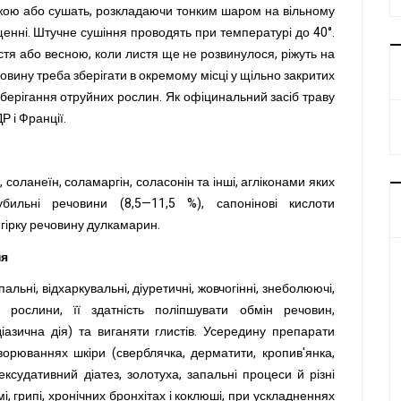
віжою або сушать, розкладаючи тонким шаром на вільному
щенні. Штучне сушіння проводять при температурі до 40°.
тя або весною, коли листя ще не розвинулося, ріжуть на
овину треба зберігати в окремому місці у щільно закритих
берігання отруйних рослин. Як офіцинальний засіб траву
Р і Франції.
 соланеїн, соламаргін, соласонін та інші, агліконами яких
бильні речовини (8,5—11,5 %), сапонінові кислоти
 гірку речовину дулкамарин.
ня
альні, відхаркувальні, діуретичні, жовчогінні, знеболюючі,
і рослини, її здатність поліпшувати обмін речовин,
іазична дія) та виганяти глистів. Усередину препарати
ворюваннях шкіри (сверблячка, дерматити, кропив'янка,
ексудативний діатез, золотуха, запальні процеси й різні
мі, грипі, хронічних бронхітах і коклюші, при ускладненнях