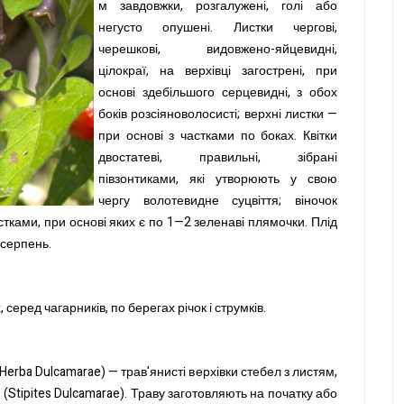
м завдовжки, розгалужені, голі або
негусто опушені. Листки чергові,
черешкові, видовжено-яйцевидні,
цілокраї, на верхівці загострені, при
основі здебільшого серцевидні, з обох
боків розсіяноволосисті; верхні листки —
при основі з частками по боках. Квітки
двостатеві, правильні, зібрані
півзонтиками, які утворюють у свою
чергу волотевидне суцвіття; віночок
стками, при основі яких є по 1—2 зеленаві плямочки. Плід
 серпень.
 серед чагарників, по берегах річок і струмків.
erba Dulcamarae) — трав'янисті верхівки стебел з листям,
(Stipites Dulcamarae). Траву заготовляють на початку або