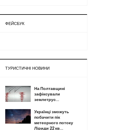
ФЕЙСБУК
ТУРИСТИЧНІ НОВИНИ
На Полтавщині
зафіксували
землетрус...
Українці зможуть
побачити пік
метеорного потоку
Ліриди 22 кв...