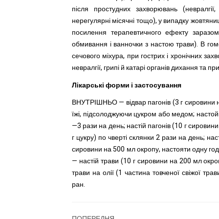
після простудних захворювань (невралгії,
нерегулярні місячні тощо), у випадку жовтяниц
посилення терапевтичного ефекту заразом 
обмивання і ванночки з настою трави). В гом
сечового міхура, при гострих і хронічних зах
невралгії, грипі й катарі органів дихання та при
Лікарські форми і застосування
ВНУТРІШНЬО — відвар пагонів (3 г сировини на
їжі, підсолоджуючи цукром або медом; настойку
—3 рази на день; настій пагонів (10 г сировин
г цукру) по чверті склянки 2 рази на день; на
сировини на 500 мл окропу, настояти одну год
— настій трави (10 г сировини на 200 мл окро
трави на олії (1 частина товченої свіжої тра
ран.
ПОПЕРЕДНЯ