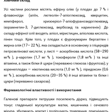
Хімічний склад
Усі частини рослини містять ефірну олію (у плодах до 7 % і
флавоноїди (апіїн, лютеолін-7-апіоглюкозид, кверцетин,
кемпферол, хризоеріол-7-апіофуранозидоглюквзид,
ізорамнетин-3, 7-диглюкозид, вербіозид та нарингенін). До
складу ефірної олії входять апіол, міристицин, апіолова кислота,
пінен тощо. Крім того, у плодах є фурокумарин бергаптен і
жирна олія (17— 22 %), яка складається в основному з гліцеридів
петрозелінової кислоти; у листі — аскорбінова кислота (58—290
мг% ), р-каротин (1,7 мг % ), токофероли (1,8 мг% ) та інші
вітаміни, а також білки й цукри (переважно глюкоза і фруктоза); у
коренеплодах — нікотинова кислота (1,0 мг % ), піридоксин (0,6
мг % ), аскорбінова кислота (20—35 %) й інші вітаміни та білки і
цукри (переважно сахароза).
Фармакологічні властивості і використання
Галенові препарати петрушки посилюють діурез, підвищують
тонус гладенької мускулатури матки, кишечника і сечового
міхура, збуджують апетит і поліпшують травлення, пригнічують