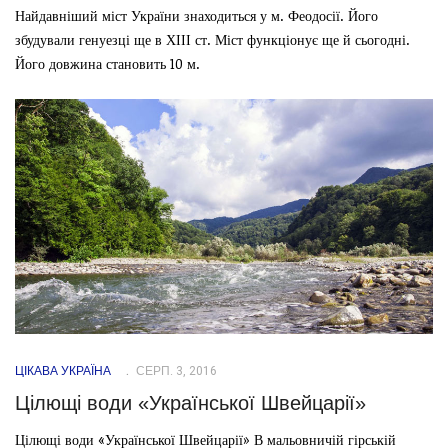
Найдавніший міст України знаходиться у м. Феодосії. Його
збудували генуезці ще в ХІІІ ст. Міст функціонує ще й сьогодні.
Його довжина становить 10 м.
ЦІКАВА УКРАЇНА
СЕРП. 3, 2016
Цілющі води «Української Швейцарії»
Цілющі води «Української Швейцарії» В мальовничій гірській