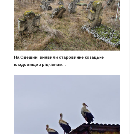
На Одещині виявили старовинне козацьке
кладовище з рідкісним...