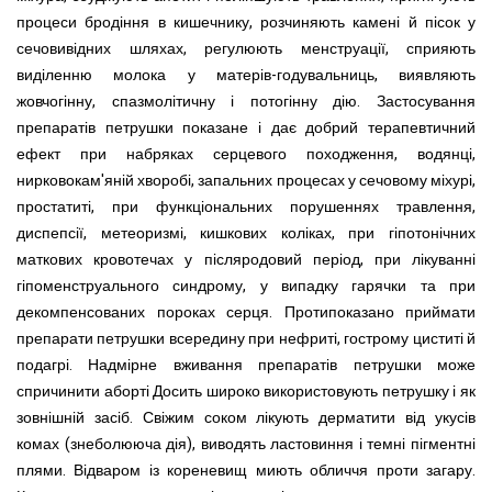
процеси бродіння в кишечнику, розчиняють камені й пісок у
сечовивідних шляхах, регулюють менструації, сприяють
виділенню молока у матерів-годувальниць, виявляють
жовчогінну, спазмолітичну і потогінну дію. Застосування
препаратів петрушки показане і дає добрий терапевтичний
ефект при набряках серцевого походження, водянці,
нирковокам'яній хворобі, запальних процесах у сечовому міхурі,
простатиті, при функціональних порушеннях травлення,
диспепсії, метеоризмі, кишкових коліках, при гіпотонічних
маткових кровотечах у післяродовий період, при лікуванні
гіпоменструального синдрому, у випадку гарячки та при
декомпенсованих пороках серця. Протипоказано приймати
препарати петрушки всередину при нефриті, гострому циститі й
подагрі. Надмірне вживання препаратів петрушки може
спричинити аборті Досить широко використовують петрушку і як
зовнішній засіб. Свіжим соком лікують дерматити від укусів
комах (знеболююча дія), виводять ластовиння і темні пігментні
плями. Відваром із кореневищ миють обличчя проти загару.