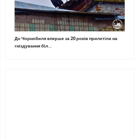
До Чорнобиля вперше за 20 років прилетіли на
гніздування біл...