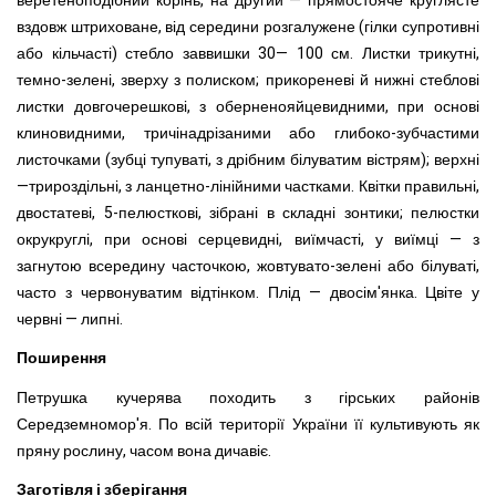
веретеноподібний корінь, на другий — прямостояче круглясте
вздовж штриховане, від середини розгалужене (гілки супротивні
або кільчасті) стебло заввишки 30— 100 см. Листки трикутні,
темно-зелені, зверху з полиском; прикореневі й нижні стеблові
листки довгочерешкові, з оберненояйцевидними, при основі
клиновидними, тричінадрізаними або глибоко-зубчастими
листочками (зубці тупуваті, з дрібним білуватим вістрям); верхні
—трироздільні, з ланцетно-лінійними частками. Квітки правильні,
двостатеві, 5-пелюсткові, зібрані в складні зонтики; пелюстки
окрукруглі, при основі серцевидні, виїмчасті, у виїмці — з
загнутою всередину часточкою, жовтувато-зелені або білуваті,
часто з червонуватим відтінком. Плід — двосім'янка. Цвіте у
червні — липні.
Поширення
Петрушка кучерява походить з гірських районів
Середземномор'я. По всій території України її культивують як
пряну рослину, часом вона дичавіє.
Заготівля і зберігання