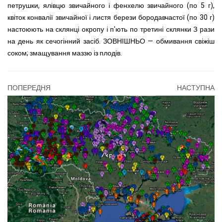
петрушки, ялівцю звичайного і фенхелю звичайного (по 5 г),
квіток конвалії звичайної і листя берези бородавчастої (по 30 г)
настоюють на склянці окропу і п'ють по третині склянки З рази
на день як сечогінний засіб. ЗОВНІШНЬО — обмивання свіжіш
соком; змащування маззю із плодів.
ПОПЕРЕДНЯ
НАСТУПНА