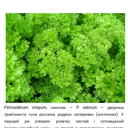
Petroselinum crispum, синонім — P. sativum — дворічна
трав'яниста гола рослина родини селерових (зонтичних). У
перший рік утворює розетку листків і потовщений