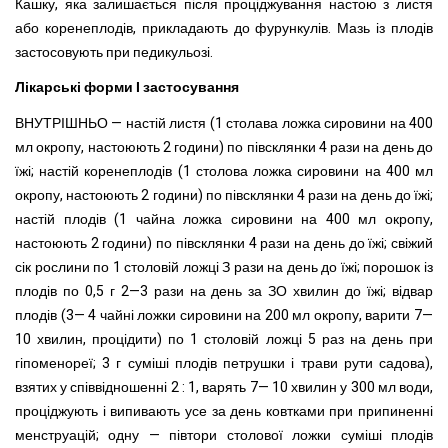
Кашку, яка залишається після проціджування настою з листя
або коренеплодів, прикладають до фурункулів. Мазь із плодів
застосовують при педикульозі.
Лікарські форми І застосування
ВНУТРІШНЬО — настій листя (1 столава ложка сировини на 400
мл окропу, настоюють 2 години) по півсклянки 4 рази на день до
їжі; настій коренеплодів (1 столова ложка сировини на 400 мл
окропу, настоюють 2 години) по півсклянки 4 рази на день до їжі;
настій плодів (1 чайна ложка сировини на 400 мл окропу,
настоюють 2 години) по півсклянки 4 рази на день до їжі; свіжий
сік рослини по 1 столовій ложці З рази на день до їжі; порошок із
плодів по 0,5 г 2—3 рази на день за ЗО хвилин до їжі; відвар
плодів (3— 4 чайні ложки сировини на 200 мл окропу, варити 7—
10 хвилин, процідити) по 1 столовій ложці 5 раз на день при
гіпоменореї; 3 г суміші плодів петрушки і трави рути садова),
взятих у співвідношенні 2 : 1, варять 7— 10 хвилин у 300 мл води,
проціджують і випивають усе за день ковтками при припиненні
менструацій; одну — півтори столової ложки суміші плодів