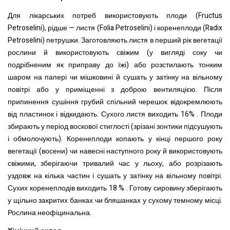
Для лікарських потреб використовують плоди (Fructus
Petroselini), рідше — листя (Folia Petroselini) і коренеплоди (Radix
Petroselini) петрушки. Заготовляють листя в перший рік вегетації
рослини й використовують свіжим (у вигляді соку чи
подрібненим як приправу до їжі) або розстилають тонким
шаром на папері чи мішковині й сушать у затінку на вільному
повітрі або у приміщенні з доброю вентиляцією. Після
припинення сушіння грубий спільний черешок відокремлюють
від пластинок і відкидають. Сухого листя виходить 16% . Плоди
збирають у період воскової стиглості (зрізані зонтики підсушують
і обмолочують). Коренеплоди копають у кінці першого року
вегетації (восени) чи навесні наступного року й використовують
свіжими, зберігаючи тривалий час у льоху, або розрізають
уздовж на кілька частин і сушать у затінку на вільному повітрі.
Сухих коренеплодів виходить 18 % . Готову сировину зберігають
у щільно закритих банках чи бляшанках у сухому темному місці.
Рослина неофіцинальна.