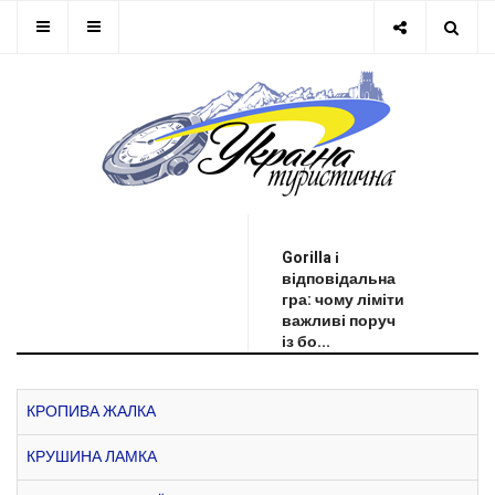
ОСТАННЯ НОВИНА
Gorilla і
відповідальна
гра: чому ліміти
важливі поруч
із бо...
КРОПИВА ЖАЛКА
КРУШИНА ЛАМКА