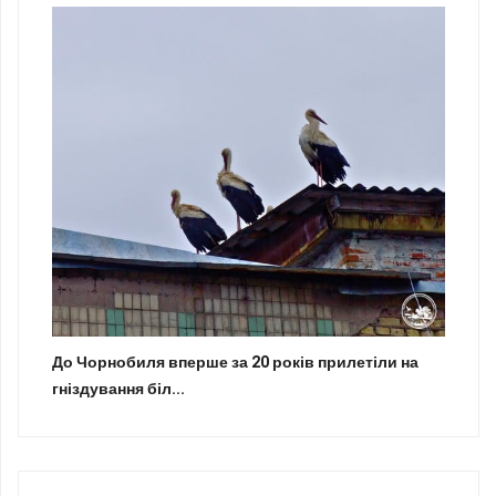
До Чорнобиля вперше за 20 років прилетіли на
гніздування біл...