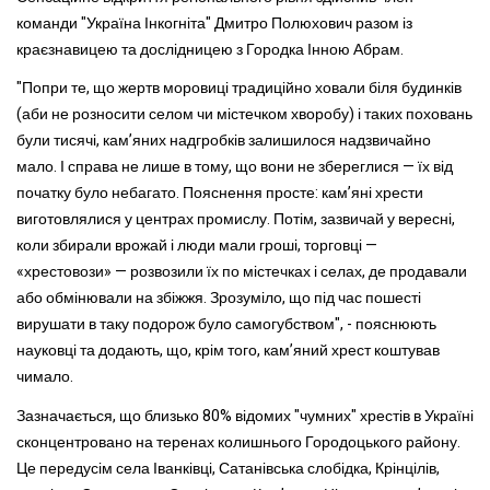
команди "Україна Інкогніта" Дмитро Полюхович разом із
краєзнавицею та дослідницею з Городка Інною Абрам.
"Попри те, що жертв моровиці традиційно ховали біля будинків
(аби не розносити селом чи містечком хворобу) і таких поховань
були тисячі, кам’яних надгробків залишилося надзвичайно
мало. І справа не лише в тому, що вони не збереглися — їх від
початку було небагато. Пояснення просте: кам’яні хрести
виготовлялися у центрах промислу. Потім, зазвичай у вересні,
коли збирали врожай і люди мали гроші, торговці —
«хрестовози» — розвозили їх по містечках і селах, де продавали
або обмінювали на збіжжя. Зрозуміло, що під час пошесті
вирушати в таку подорож було самогубством", - пояснюють
науковці та додають, що, крім того, кам’яний хрест коштував
чимало.
Зазначається, що близько 80% відомих "чумних" хрестів в Україні
сконцентровано на теренах колишнього Городоцького району.
Це передусім села Іванківці, Сатанівська слобідка, Крінцілів,