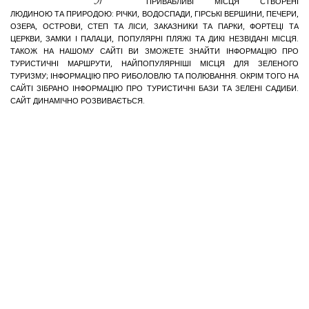
ПРИВАБЛИВІ МІСЦЯ СТВОРЕНІ
ЛЮДИНОЮ ТА ПРИРОДОЮ: РІЧКИ, ВОДОСПАДИ, ГІРСЬКІ ВЕРШИНИ, ПЕЧЕРИ,
ОЗЕРА, ОСТРОВИ, СТЕП ТА ЛІСИ, ЗАКАЗНИКИ ТА ПАРКИ, ФОРТЕЦІ ТА
ЦЕРКВИ, ЗАМКИ І ПАЛАЦИ, ПОПУЛЯРНІ ПЛЯЖІ ТА ДИКІ НЕЗВІДАНІ МІСЦЯ.
ТАКОЖ НА НАШОМУ САЙТІ ВИ ЗМОЖЕТЕ ЗНАЙТИ ІНФОРМАЦІЮ ПРО
ТУРИСТИЧНІ МАРШРУТИ, НАЙПОПУЛЯРНІШІ МІСЦЯ ДЛЯ ЗЕЛЕНОГО
ТУРИЗМУ; ІНФОРМАЦІЮ ПРО РИБОЛОВЛЮ ТА ПОЛЮВАННЯ. ОКРІМ ТОГО НА
САЙТІ ЗІБРАНО ІНФОРМАЦІЮ ПРО ТУРИСТИЧНІ БАЗИ ТА ЗЕЛЕНІ САДИБИ.
САЙТ ДИНАМІЧНО РОЗВИВАЄТЬСЯ.