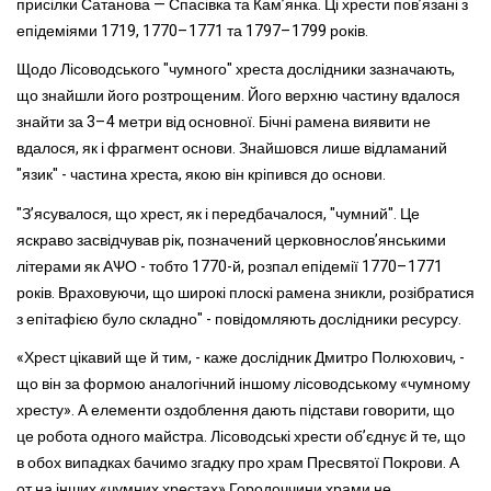
присілки Сатанова — Спасівка та Кам’янка. Ці хрести пов’язані з
епідеміями 1719, 1770–1771 та 1797–1799 років.
Щодо Лісоводського "чумного" хреста дослідники зазначають,
що знайшли його розтрощеним. Його верхню частину вдалося
знайти за 3–4 метри від основної. Бічні рамена виявити не
вдалося, як і фрагмент основи. Знайшовся лише відламаний
"язик" - частина хреста, якою він кріпився до основи.
"З’ясувалося, що хрест, як і передбачалося, "чумний". Це
яскраво засвідчував рік, позначений церковнослов’янськими
літерами як АѰО - тобто 1770-й, розпал епідемії 1770–1771
років. Враховуючи, що широкі плоскі рамена зникли, розібратися
з епітафією було складно" - повідомляють дослідники ресурсу.
«Хрест цікавий ще й тим, - каже дослідник Дмитро Полюхович, -
що він за формою аналогічний іншому лісоводському «чумному
хресту». А елементи оздоблення дають підстави говорити, що
це робота одного майстра. Лісоводські хрести об’єднує й те, що
в обох випадках бачимо згадку про храм Пресвятої Покрови. А
от на інших «чумних хрестах» Городоччини храми не