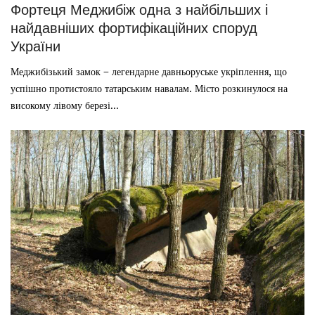
Фортеця Меджибіж одна з найбільших і
найдавніших фортифікаційних споруд
України
Меджибізький замок – легендарне давньоруське укріплення, що
успішно протистояло татарським навалам. Місто розкинулося на
високому лівому березі...