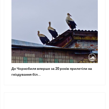
До Чорнобиля вперше за 20 років прилетіли на
гніздування біл...