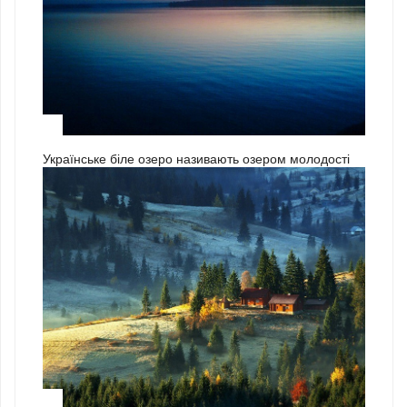
3
Українське біле озеро називають озером молодості
1