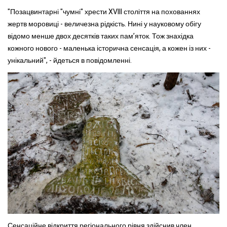
"Позацвинтарні "чумні" хрести XVIII століття на похованнях
жертв моровиці - величезна рідкість. Нині у науковому обігу
відомо менше двох десятків таких пам’яток. Тож знахідка
кожного нового - маленька історична сенсація, а кожен із них -
унікальний", - йдеться в повідомленні.
Сенсаційне відкриття регіонального рівня здійснив член