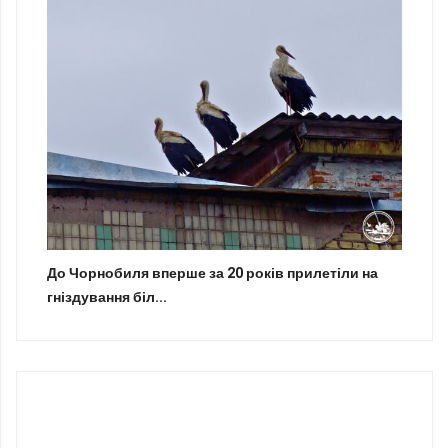
До Чорнобиля вперше за 20 років прилетіли на
гніздування біл...