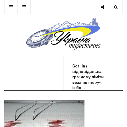
ОСТАННЯ НОВИНА
Gorilla і
відповідальна
гра: чому ліміти
важливі поруч
із бо...