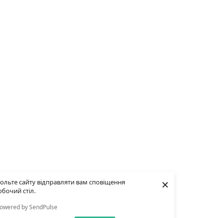
×
ольте сайту відправляти вам сповіщення
обочий стіл.
owered by SendPulse