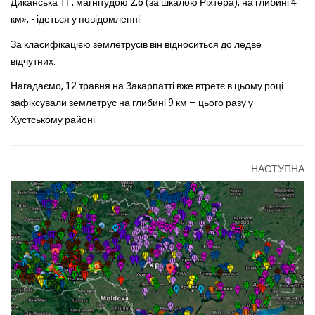
Диканська ТГ, магнітудою 2,6 (за шкалою Ріхтера), на глибині 4
км», - ідеться у повідомленні.
За класифікацією землетрусів він відноситься до ледве
відчутних.
Нагадаємо, 12 травня на Закарпатті вже втретє в цьому році
зафіксували землетрус на глибині 9 км – цього разу у
Хустському районі.
НАСТУПНА