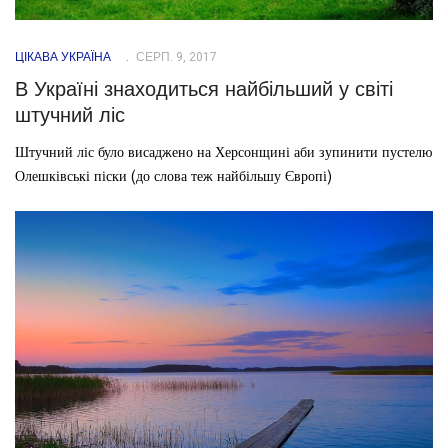
ЦІКАВА УКРАЇНА
СЕРП. 9, 2017
В Україні знаходиться найбільший у світі
штучний ліс
Штучний ліс було висаджено на Херсонщині аби зупинити пустелю
Олешківські піски (до слова теж найбільшу Європі)