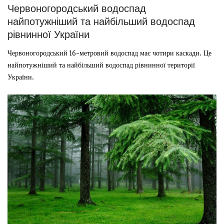
Червоногородський водоспад
найпотужніший та найбільший водоспад
рівнинної України
Червоногородський 16-метровий водоспад має чотири каскади. Це
найпотужніший та найбільший водоспад рівнинної території
України.