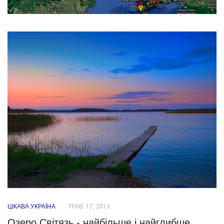
ЦІКАВА УКРАЇНА
ТРАВ. 17, 2013
Озеро Світязь - найбільше і найглибше