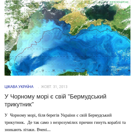
ЦІКАВА УКРАЇНА
ЖОВТ. 31, 2013
У Чорному морі є свій "Бермудський
трикутник"
У Чорному морі, біля берегів України є свій Бермудський
трикутник. Де так само з незрозумілих причин гинуть кораблі та
зникають літаки. Вчені...