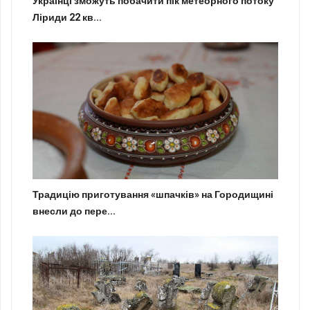
Українці зможуть побачити пік метеорного потоку
Ліриди 22 кв...
Традицію приготування «шпачків» на Городищині
внесли до пере...