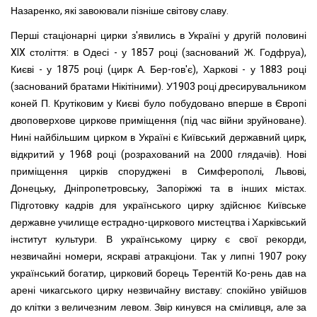
Назаренко, які завоювали пізніше світову славу.
Перші стаціонарні цирки з'явились в Україні у другій половині
XIX століття: в Одесі - у 1857 році (заснований Ж. Годфруа),
Києві - у 1875 році (цирк А. Бер-гов'є), Харкові - у 1883 році
(заснований братами Нікітіними). У1903 році дресирувальником
коней П. Крутіковим у Києві було побудовано вперше в Європі
двоповерхове циркове приміщення (під час війни зруйноване).
Нині найбільшим цирком в Україні є Київський державний цирк,
відкритий у 1968 році (розрахований на 2000 глядачів). Нові
приміщення цирків споруджені в Симферополі, Львові,
Донецьку, Дніпропетровську, Запоріжжі та в інших містах.
Підготовку кадрів для українського цирку здійснює Київське
державне училище естрадно-циркового мистецтва і Харківський
інститут культури. В українському цирку є свої рекорди,
незвичайні номери, яскраві атракціони. Так у липні 1907 року
український богатир, цирковий борець Терентій Ко-рень дав на
арені чикагського цирку незвичайну виставу: спокійно увійшов
до клітки з величезним левом. Звір кинувся на сміливця, але за