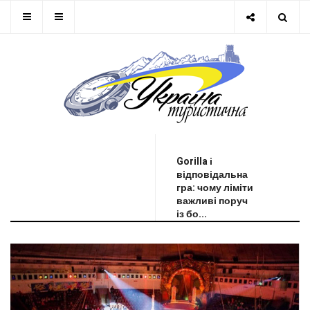
ОСТАННЯ НОВИНА
Gorilla і
відповідальна
гра: чому ліміти
важливі поруч
із бо...