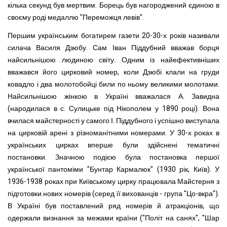
кілька секунд був мертвим. Борець був нагороджений єдиною в
своєму роді медаллю "Переможця левів".
Першим українським богатирем газети 20-30-х років називали
силача Василя Дзюбу. Сам Іван Піддубний вважав борця
найсильнішою людиною світу. Одним із найефективніших
вважався його цирковий номер, коли Дзюбі клали на груди
ковадло і два молотобойці били по ньому великими молотами.
Найсильнішою жінкою в Україні вважалася А. Завидна
(народилася в с. Сулицьке під Нікополем у 1890 році). Вона
вчилася майстерності у самого І. Піддубного і успішно виступала
на цирковій арені з різноманітними номерами. У 30-х роках в
українських цирках вперше були здійснені тематичні
постановки. Значною подією була постановка першої
української пантоміми "Бунтар Кармалюк" (1930 рік, Київ). У
1936-1938 роках при Київському цирку працювала Майстерня з
підготовки нових номерів (серед її вихованців - група "Цо-вкра").
В Україні був поставлений ряд номерів й атракціонів, що
одержали визнання за межами країни ("Політ на санях", "Шар