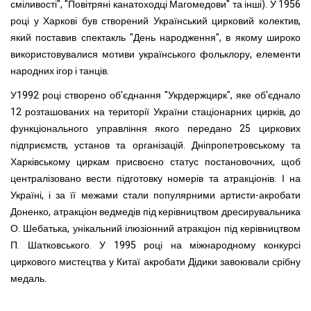
сміливості", "Повітряні канатоходці Магомедови" та інші). У 1956
році у Харкові був створений Український цирковий колектив,
який поставив спектакль "День народження", в якому широко
використовувалися мотиви українського фольклору, елементи
народних ігор і танців.
У1992 році створено об'єднання "Укрдержцирк", яке об'єднало
12 розташованих на території України стаціонарних цирків, до
функціонального управління якого передано 25 циркових
підприємств, установ та організацій. Дніпропетровському та
Харківському циркам присвоєно статус постановочних, щоб
централізовано вести підготовку номерів та атракціонів. І на
Україні, і за її межами стали популярними артисти-акробати
Доненко, атракціон ведмедів під керівництвом дресирувальника
О. Шебатька, унікальний ілюзіонний атракціон під керівництвом
П. Шатковського. У 1995 році на міжнародному конкурсі
циркового мистецтва у Китаї акробати Дідики завоювали срібну
медаль.