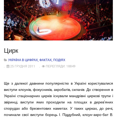
Цирк
УКРАЇНА В ЦИФРАХ, ФАКТАХ, ПОДІЯХ
25 ГРУДНЯ 2011
ПЕРЕГЛЯДИ: 18849
Ще з далекої давнини популярністю в Україні користувалися
виступи клоунів, фокусників, акробатів, силачів. До створення в
Україні стаціонарних цирків існували мандрівні циркові трупи і
звіринці, виступи яких проходили на площах в дерев'яних
спорудах або брезентових наметах. У таких цирках, до речі,
починали свої виступи борець І. Піддубний, клоун-акро-бат В.