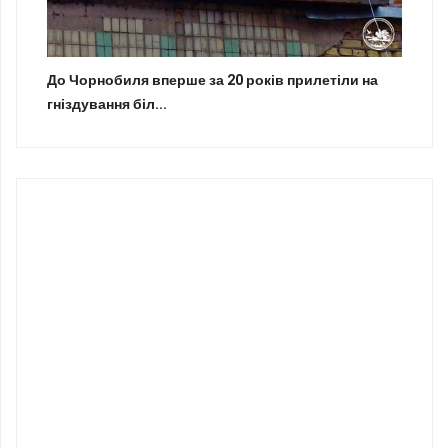
До Чорнобиля вперше за 20 років прилетіли на
гніздування біл...