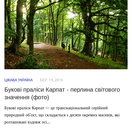
ЦІКАВА УКРАЇНА
БЕР. 19, 2016
Букові праліси Карпат - перлина світового
значення (фото)
Букові праліси Карпат — це транснаціональний серійний
природний об'єкт, що складається з десяти окремих масивів, які
розташовані вздовж осі...