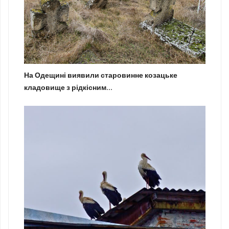
На Одещині виявили старовинне козацьке
кладовище з рідкісним...