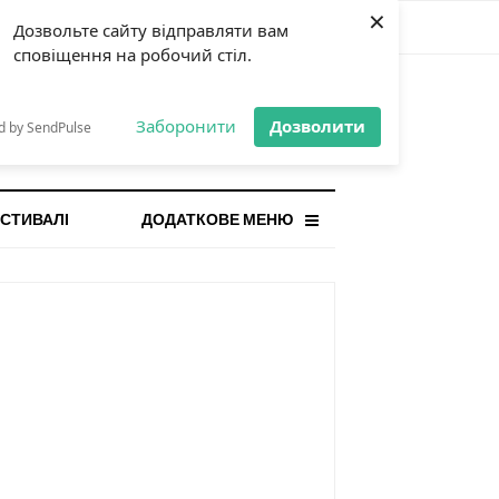
×
Дозвольте сайту відправляти вам
сповіщення на робочий стіл.
СТАННЯ НОВИНА
orilla і відповідальна гра:
Заборонити
Дозволити
d by SendPulse
ому ліміти важливі поруч із
...
СТИВАЛІ
ДОДАТКОВЕ МЕНЮ