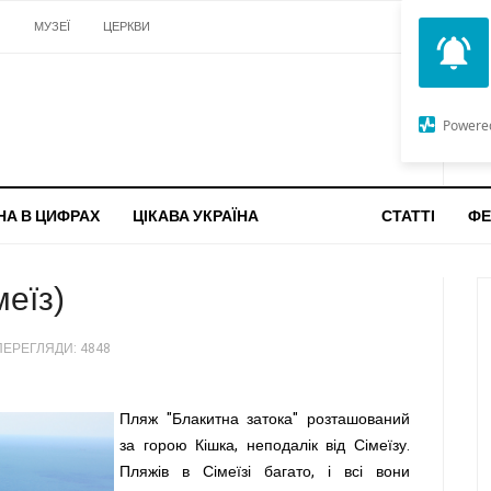
И
МУЗЕЇ
ЦЕРКВИ
О
G
Powere
ч
бо
НА В ЦИФРАХ
ЦІКАВА УКРАЇНА
ТОП-10
СТАТТІ
ФЕ
еїз)
ПЕРЕГЛЯДИ: 4848
Пляж "Блакитна затока" розташований
за горою Кішка, неподалік від Сімеїзу.
Пляжів в Сімеїзі багато, і всі вони