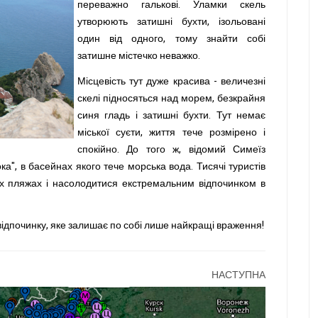
переважно галькові. Уламки скель
утворюють затишні бухти, ізольовані
один від одного, тому знайти собі
затишне містечко неважко.
Місцевість тут дуже красива - величезні
скелі підносяться над морем, безкрайня
синя гладь і затишні бухти. Тут немає
міської суєти, життя тече розмірено і
спокійно. До того ж, відомий Симеїз
а", в басейнах якого тече морська вода. Тисячі туристів
х пляжах і насолодитися екстремальним відпочинком в
відпочинку, яке залишає по собі лише найкращі враження!
НАСТУПНА