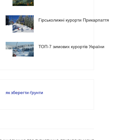
1
Гірськолижні курорти Прикарпаття
2
ТОП-7 зимових курортів України
3
як зберегти ґрунти