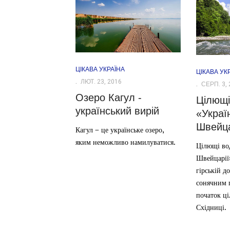
ЦІКАВА УКРАЇНА
ЦІКАВА УК
ЛЮТ. 23, 2016
СЕРП. 3, 
Озеро Кагул -
Цілющі
український вирій
«Украї
Швейца
Кагул – це українське озеро,
яким неможливо намилуватися.
Цілющі во
Швейцарії
гірській д
сонячним 
початок ц
Східниці.