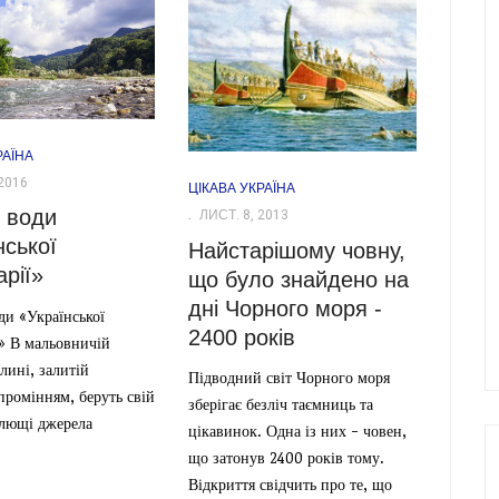
РАЇНА
2016
ЦІКАВА УКРАЇНА
ЛИСТ. 8, 2013
 води
нської
Найстарішому човну,
рії»
що було знайдено на
дні Чорного моря -
ди «Української
2400 років
» В мальовничій
олині, залитій
Підводний світ Чорного моря
промінням, беруть свій
зберігає безліч таємниць та
ілющі джерела
цікавинок. Одна із них - човен,
що затонув 2400 років тому.
Відкриття свідчить про те, що