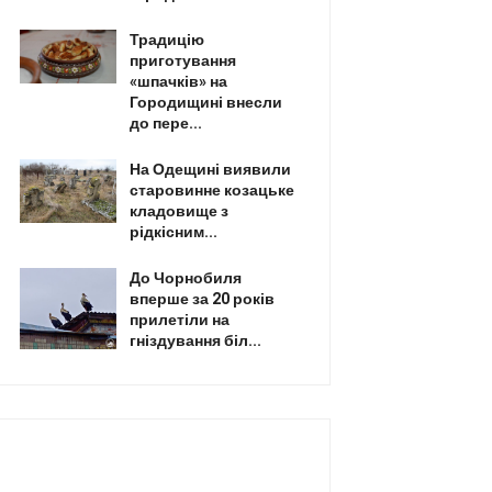
Традицію
приготування
«шпачків» на
Городищині внесли
до пере...
На Одещині виявили
старовинне козацьке
кладовище з
рідкісним...
До Чорнобиля
вперше за 20 років
прилетіли на
гніздування біл...