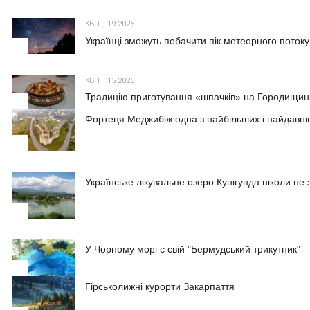
КВІТ., 19 2026
Українці зможуть побачити пік метеорного потоку
2
КВІТ., 15 2026
Традицію приготування «шпачків» на Городищині
3
Фортеця Меджибіж одна з найбільших і найдавні
1
Українське лікувальне озеро Кунігунда ніколи не 
2
У Чорному морі є свій "Бермудський трикутник"
3
Гірськолижні курорти Закарпаття