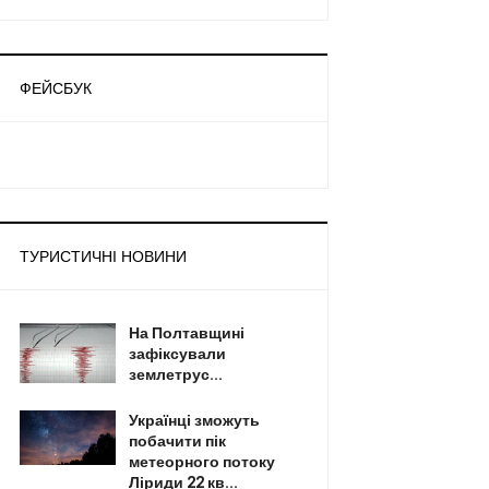
ФЕЙСБУК
ТУРИСТИЧНІ НОВИНИ
На Полтавщині
зафіксували
землетрус...
Українці зможуть
побачити пік
метеорного потоку
Ліриди 22 кв...