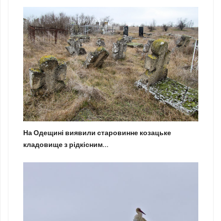
На Одещині виявили старовинне козацьке
кладовище з рідкісним...