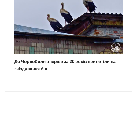
До Чорнобиля вперше за 20 років прилетіли на
гніздування біл...