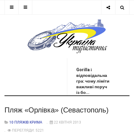
ОСТАННЯ НОВИНА
Gorilla і
відповідальна
гра: чому ліміти
важливі поруч
із бо...
Пляж «Орлівка» (Севастополь)
10 ПЛЯЖІВ КРИМА
22 КВІТНЯ 2013
ПЕРЕГЛЯДИ: 5221