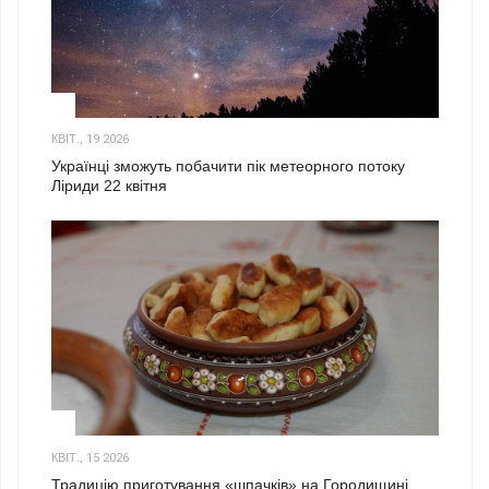
2
КВІТ., 19 2026
Українці зможуть побачити пік метеорного потоку
Ліриди 22 квітня
3
КВІТ., 15 2026
Традицію приготування «шпачків» на Городищині