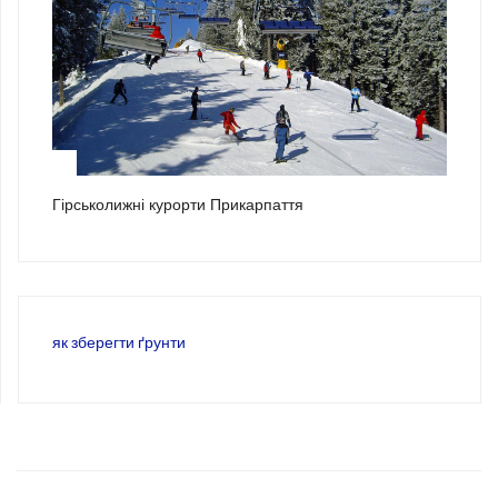
3
Гірськолижні курорти Прикарпаття
як зберегти ґрунти