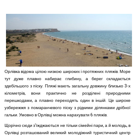
Орлівка відома цілою низкою широких і протяжних пляжів. Море
тут дуже плавно набирає глибину, а берег складається
здебільшого з піску. Пляжі мають загальну довжину близько 3-х
кілометрів, вони практично не розділені природними
перешкодами, а плавно переходять один в іншій. Це широке
узбережжя з помаранчевого піску з рідкими ділянками дрібної
гальки. Умовно в Орлівці можна нарахувати 6 пляжів.
Щорічно сюди з'їжджаються не тільки сімейні пари, а й молодь, в
Орлівці розташований великий молодіжний туристичний центр