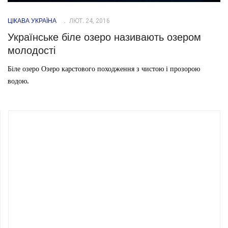
ЦІКАВА УКРАЇНА
ЛЮТ. 24, 2016
Українське біле озеро називають озером
молодості
Біле озеро Озеро карстового походження з чистою і прозорою
водою.