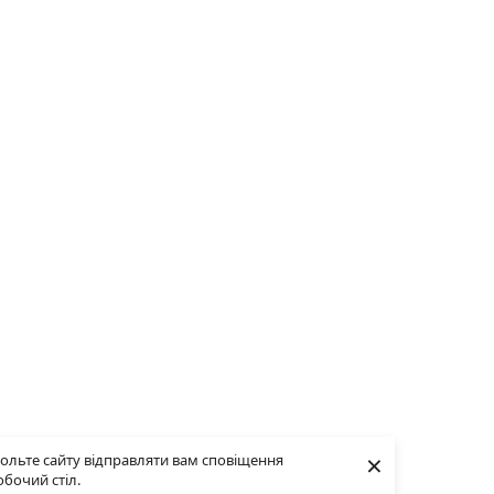
×
ольте сайту відправляти вам сповіщення
обочий стіл.