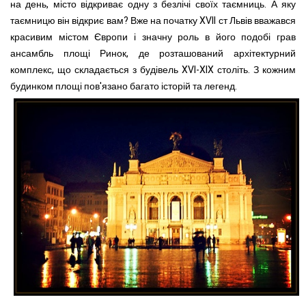
на день, місто відкриває одну з безлічі своїх таємниць. А яку
таємницю він відкриє вам? Вже на початку XVII ст Львів вважався
красивим містом Європи і значну роль в його подобі грав
ансамбль площі Ринок, де розташований архітектурний
комплекс, що складається з будівель XVI-XIX століть. З кожним
будинком площі пов'язано багато історій та легенд.