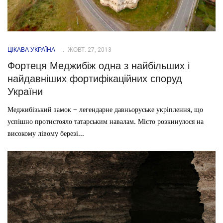
ЦІКАВА УКРАЇНА
ЖОВТ. 27, 2013
Фортеця Меджибіж одна з найбільших і
найдавніших фортифікаційних споруд
України
Меджибізький замок – легендарне давньоруське укріплення, що
успішно протистояло татарським навалам. Місто розкинулося на
високому лівому березі...