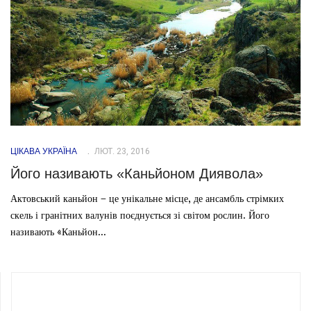
ЦІКАВА УКРАЇНА
ЛЮТ. 23, 2016
Його називають «Каньйоном Диявола»
Актовський каньйон – це унікальне місце, де ансамбль стрімких
скель і гранітних валунів поєднується зі світом рослин. Його
називають «Каньйон...