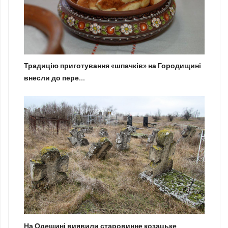
Традицію приготування «шпачків» на Городищині
внесли до пере...
На Одещині виявили старовинне козацьке