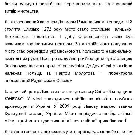
безліч культур і релігій, що перетворили місто на справжній
витвір мистецтва.
Львів заснований королем Данилом Романовичем в середині 13
століття. Близько 1272 року місто стало столицею Галицько-
Волинського князівства. В добу Середньовіччя Львів був
важливим торгівельним центром. За австрійського панування
місто стає осередком українського та польського національно-
визвольних рухів. Після розпаду Австро-Угорщини був столицею
Західноукраїнської народної республіки. До Другої світової війни
належав Польщі, за Пактом Молотова — Ріббентропа
анексований Радянським Союзом.
Історичний центр Львова занесено до списку Світової спадщини
ЮНЕСКО. У місті знаходиться найбільша кількість пам'яток
архітектури в Україні. У 2009 році Львову надано звання
Культурної столиці України. Місто періодично посідає чільні
місця в рейтингах туристичної та інвестиційної привабливості.
Львів'яни говорять, що кожному, хто приїжджає сюди більше ніж