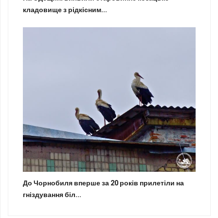
кладовище з рідкісним...
До Чорнобиля вперше за 20 років прилетіли на
гніздування біл...