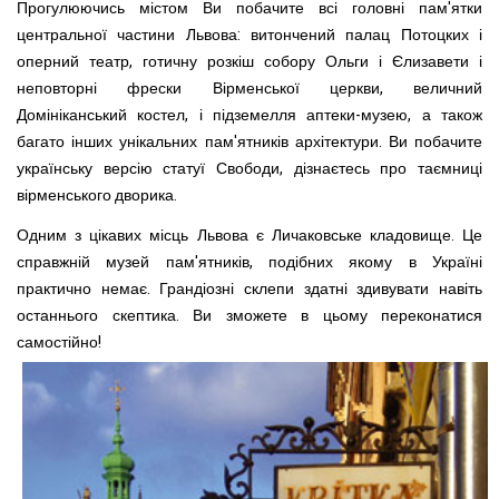
Прогулюючись містом Ви побачите всі головні пам'ятки
центральної частини Львова: витончений палац Потоцких і
оперний театр, готичну розкіш собору Ольги і Єлизавети і
неповторні фрески Вірменської церкви, величний
Домініканський костел, і підземелля аптеки-музею, а також
багато інших унікальних пам'ятників архітектури. Ви побачите
українську версію статуї Свободи, дізнаєтесь про таємниці
вірменського дворика.
Одним з цікавих місць Львова є Личаковське кладовище. Це
справжній музей пам'ятників, подібних якому в Україні
практично немає. Грандіозні склепи здатні здивувати навіть
останнього скептика. Ви зможете в цьому переконатися
самостійно!