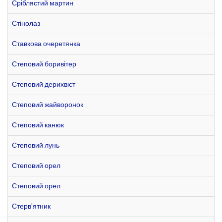
Сріблястий мартин
Стінолаз
Ставкова очеретянка
Степовий боривітер
Степовий дерихвіст
Степовий жайворонок
Степовий канюк
Степовий лунь
Степовий орел
Степовий орел
Стерв'ятник