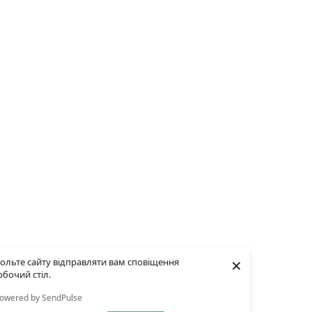
×
ольте сайту відправляти вам сповіщення
обочий стіл.
owered by SendPulse