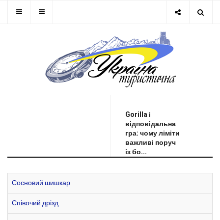
ОСТАННЯ НОВИНА
Gorilla і
відповідальна
гра: чому ліміти
важливі поруч
із бо...
Сосновий шишкар
Співочий дрізд