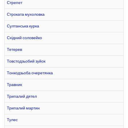
Стрепет
Строката мухоловка
Султанська курка
Східний соловейко
Тетерев
Товстодзьобий зуйок
Тонкодзьоба очеретянка
Травник
Трипалий дятел
Трипалий мартин
Тулес