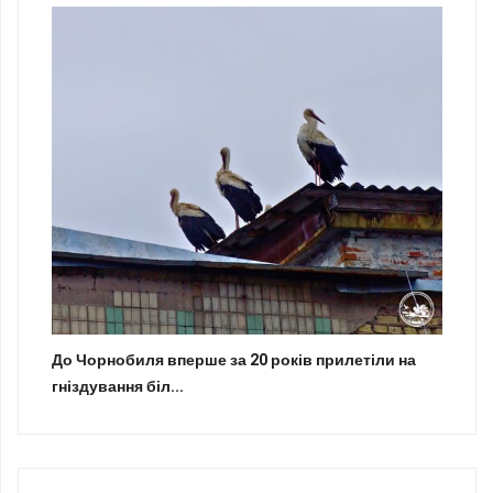
До Чорнобиля вперше за 20 років прилетіли на
гніздування біл...