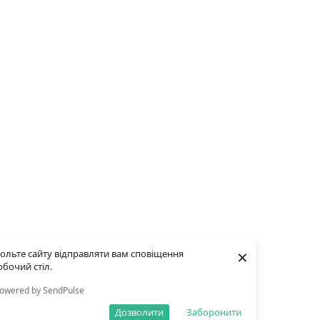
×
ольте сайту відправляти вам сповіщення
обочий стіл.
owered by SendPulse
Дозволити
Заборонити