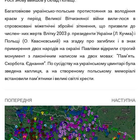
Росії знову ввійшов у склад Польщі.
Багатовікове українсько-польське протистояння за володіння
краєм у період Великої Вітчизняної війни вили-лося в
спровоковані міжетнічні збройні зіткнення, що призвели до
числен- них жертв. Влітку 2003 р. президенти України (Л. Кучма) і
Польщі (О. Кваснєвський) на згадку про загиблих і в знак
примирення двох народів на окраїні Павлівки відкрили строгий
монумент з лаконічним написом на двох мовах: “Пам’ять.
Скорбота. Єднання”. По сусідству на українському цвинтарі була
зведена каплиця, а на створеному польському меморіалі
встановили пам’ятники і великі світлі хрести.
ПОПЕРЕДНЯ
НАСТУПНА