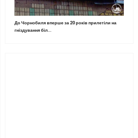
До Чорнобиля вперше за 20 років прилетіли на
гніздування біл...