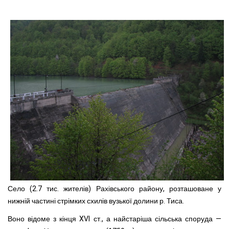
Село (2.7 тис. жителів) Рахівського району, розташоване у
нижній частині стрімких схилів вузької долини р. Тиса.
Воно відоме з кінця XVI ст., а найстаріша сільська споруда —