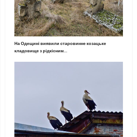
На Одещині виявили старовинне козацьке
кладовище з рідкісним...