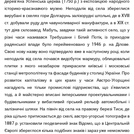
дерев’яна Успенська церква (1750 р.) з експозицією народного
історико-краєзнавчого музею. Неподалік від села збереглися
вирубані в скелях гори Долгарунь залізорудні штольні, де в XVIII
ст. добували руду для чавуноливарної мануфактури, а в XIX ст.
тут діяв склозавод. Мабуть, завдяки такій активності село, що у
різні часи називався Требушани і Білий Потік, із приходом
радянської влади було перейменовано у 1946 р. на Ділове.
Свою нову назву воно підтвердило вже в наступному році, коли
неподалік від села почався видобуток мармуру, облицювальні
плитки з якого незабаром прикрасили київські і московські
станції метрополітену та фасади будинків у столиці України. Про
розвиток капіталізму в цих краях у часи Австро-Угорщині
нагадують не тільки промислові підприємства, що з’явилися
тоді, а й майстерно вписані імперськими проектувальниками і
будівельниками у вибагливий гірський рельєф автомобільні і
залізничні шляхи. На північ від села на правому березі Тиси, де
ріка щільно притискається до скелі, австро-угорські топографи в
1887 р. установили геодезичний знак Відомо, що в Центральній
Європі збереглося кілька подібних знаків і зараз уже неможливо