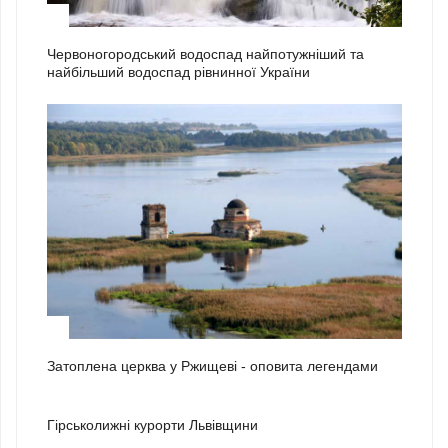
2
Червоногородський водоспад найпотужніший та
найбільший водоспад рівнинної України
3
Затоплена церква у Ржищеві - оповита легендами
1
Гірськолижні курорти Львівщини