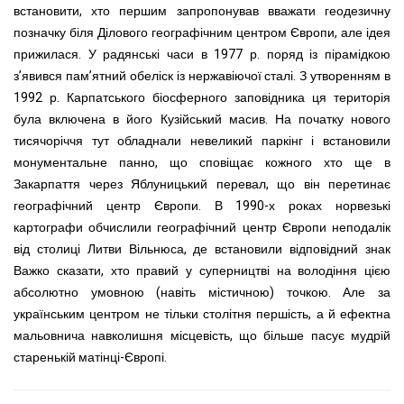
встановити, хто першим запропонував вважати геодезичну
позначку біля Ділового географічним центром Європи, але ідея
прижилася. У радянські часи в 1977 р. поряд із пірамідкою
з’явився пам’ятний обеліск із нержавіючої сталі. З утворенням в
1992 р. Карпатського біосферного заповідника ця територія
була включена в його Кузійський масив. На початку нового
тисячоріччя тут обладнали невеликий паркінг і встановили
монументальне панно, що сповіщає кожного хто ще в
Закарпаття через Яблуницький перевал, що він перетинає
географічний центр Європи. В 1990-х роках норвезькі
картографи обчислили географічний центр Європи неподалік
від столиці Литви Вільнюса, де встановили відповідний знак
Важко сказати, хто правий у суперництві на володіння цією
абсолютно умовною (навіть містичною) точкою. Але за
українським центром не тільки столітня першість, а й ефектна
мальовнича навколишня місцевість, що більше пасує мудрій
старенькій матінці-Європі.