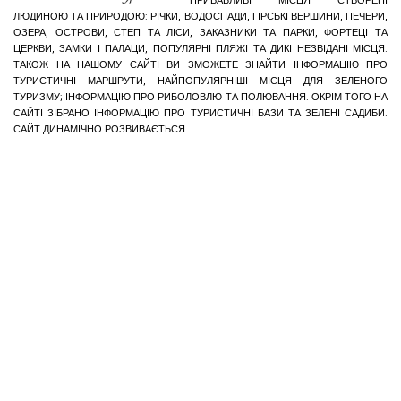
ПРИВАБЛИВІ МІСЦЯ СТВОРЕНІ
ЛЮДИНОЮ ТА ПРИРОДОЮ: РІЧКИ, ВОДОСПАДИ, ГІРСЬКІ ВЕРШИНИ, ПЕЧЕРИ,
ОЗЕРА, ОСТРОВИ, СТЕП ТА ЛІСИ, ЗАКАЗНИКИ ТА ПАРКИ, ФОРТЕЦІ ТА
ЦЕРКВИ, ЗАМКИ І ПАЛАЦИ, ПОПУЛЯРНІ ПЛЯЖІ ТА ДИКІ НЕЗВІДАНІ МІСЦЯ.
ТАКОЖ НА НАШОМУ САЙТІ ВИ ЗМОЖЕТЕ ЗНАЙТИ ІНФОРМАЦІЮ ПРО
ТУРИСТИЧНІ МАРШРУТИ, НАЙПОПУЛЯРНІШІ МІСЦЯ ДЛЯ ЗЕЛЕНОГО
ТУРИЗМУ; ІНФОРМАЦІЮ ПРО РИБОЛОВЛЮ ТА ПОЛЮВАННЯ. ОКРІМ ТОГО НА
САЙТІ ЗІБРАНО ІНФОРМАЦІЮ ПРО ТУРИСТИЧНІ БАЗИ ТА ЗЕЛЕНІ САДИБИ.
САЙТ ДИНАМІЧНО РОЗВИВАЄТЬСЯ.