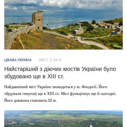
ЦІКАВА УКРАЇНА
ЛИСТ. 2, 2013
Найстаріший з діючих мостів України було
збудовано ще в ХІІІ ст.
Найдавніший міст України знаходиться у м. Феодосії. Його
збудували генуезці ще в ХІІІ ст. Міст функціонує ще й сьогодні.
Його довжина становить 10 м.