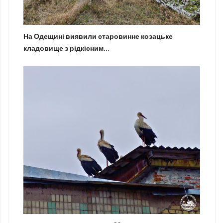
На Одещині виявили старовинне козацьке
кладовище з рідкісним...