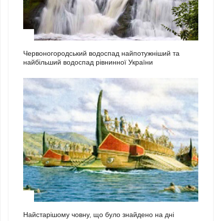
1
Червоногородський водоспад найпотужніший та
найбільший водоспад рівнинної України
2
Найстарішому човну, що було знайдено на дні