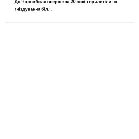
До Чорнобиля вперше за 20 років прилетіли на
гніздування біл...