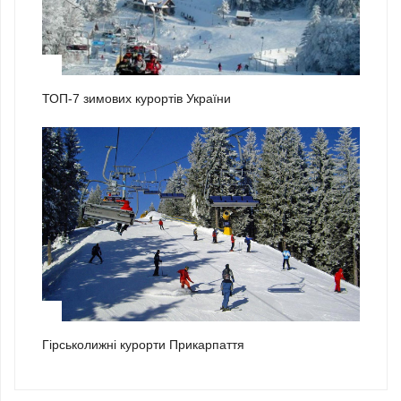
2
ТОП-7 зимових курортів України
3
Гірськолижні курорти Прикарпаття