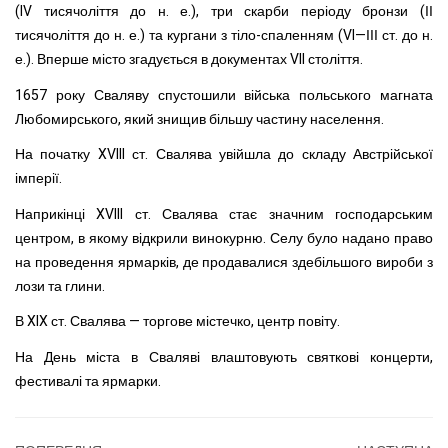
(IV тисячоліття до н. е.), три скарби періоду бронзи (ІІ
тисячоліття до н. е.) та кургани з тіло-спаленням (VI—ІІІ ст. до н.
е.). Вперше місто згадується в документах VII століття.
1657 року Сваляву спустошили війська польського магната
Любомирського, який знищив більшу частину населення.
На початку XVIII ст. Свалява увійшла до складу Австрійської
імперії.
Наприкінці XVIII ст. Свалява стає значним господарським
центром, в якому відкрили винокурню. Селу було надано право
на проведення ярмарків, де продавалися здебільшого вироби з
лози та глини.
В XIX ст. Свалява — торгове містечко, центр повіту.
На День міста в Сваляві влаштовують святкові концерти,
фестивалі та ярмарки.