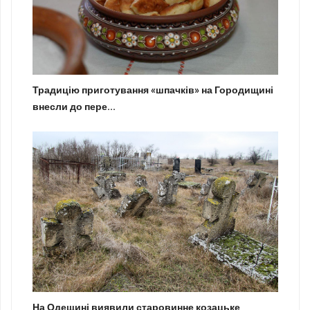
Традицію приготування «шпачків» на Городищині
внесли до пере...
На Одещині виявили старовинне козацьке