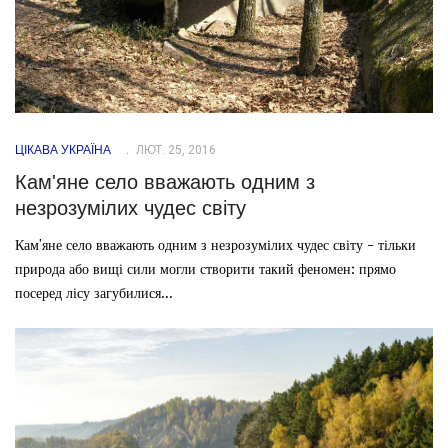
ЦІКАВА УКРАЇНА
ЛЮТ. 25, 2016
Кам'яне село вважають одним з
незрозумілих чудес світу
Кам'яне село вважають одним з незрозумілих чудес світу - тільки
природа або вищі сили могли створити такий феномен: прямо
посеред лісу загубилися...