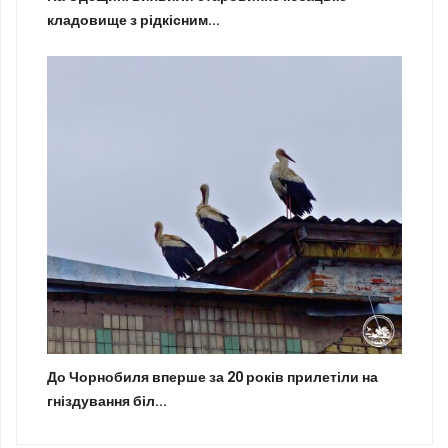
кладовище з рідкісним...
До Чорнобиля вперше за 20 років прилетіли на
гніздування біл...