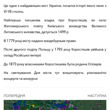
Це одне з найдавніших міст України, початок історії якого лине з
VI-VII століть.
Найперша письмова згадка про Коростишів, як село
Житомирського повіту Київського воєводства Великого
Литовського князівства, датується 1499 р.
В 1779 році місту надано магдебурзьке право.
Після другого поділу Польщі у 1793 році Коростишів увійшов у
склад Російськоі імперії.
До 1873 року власниками Коростишева була родина Олізарів.
На святкування Дня міста тут влаштовують різноманітні
концерти та конкурси.
ПОПЕРЕДНЯ
НАСТУПНА