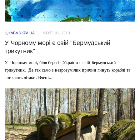
ЦІКАВА УКРАЇНА
ЖОВТ. 31, 2013
У Чорному морі є свій "Бермудський
трикутник"
У Чорному морі, біля берегів України є свій Бермудський
трикутник. Де так само з незрозумілих причин гинуть кораблі та
зникають літаки. Вчені...