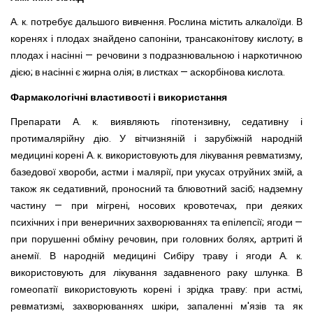
А. к. потребує дальшого вивчення. Рослина містить алкалоїди. В
коренях і плодах знайдено сапоніни, трансаконітову кислоту; в
плодах і насінні — речовини з подразнювальною і наркотичною
дією; в насінні є жирна олія; в листках — аскорбінова кислота.
Фармакологічні властивості і використання
Препарати А. к. виявляють гіпотензивну, седативну і
протималярійну дію. У вітчизняній і зарубіжній народній
медицині корені А. к. використовують для лікування ревматизму,
базедової хвороби, астми і малярії, при укусах отруйних змій, а
також як седативний, проносний та блювотний засіб; надземну
частину — при мігрені, носових кровотечах, при деяких
психічних і при венеричних захворюваннях та епілепсії; ягоди —
при порушенні обміну речовин, при головних болях, артриті й
анемії. В народній медицині Сибіру траву і ягоди А. к.
використовують для лікування задавненого раку шлунка. В
гомеопатії використовують корені і зрідка траву: при астмі,
ревматизмі, захворюваннях шкіри, запаленні м'язів та як