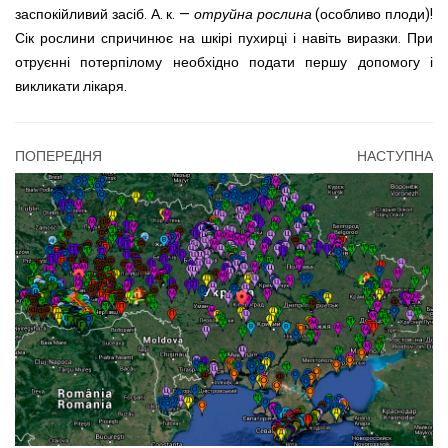
заспокійливий засіб.
А. к. —
отруйна рослина
(особливо плоди)!
Сік рослини спричинює на шкірі пухирці і навіть виразки. При
отруєнні потерпілому необхідно подати першу допомогу і
викликати лікаря.
ПОПЕРЕДНЯ
НАСТУПНА