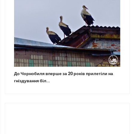
До Чорнобиля вперше за 20 років прилетіли на
гніздування біл...