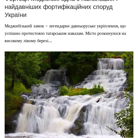
найдавніших фортифікаційних споруд
України
Меджибізький замок – легендарне давньоруське укріплення, що
успішно протистояло татарським навалам. Місто розкинулося на
високому лівому березі...