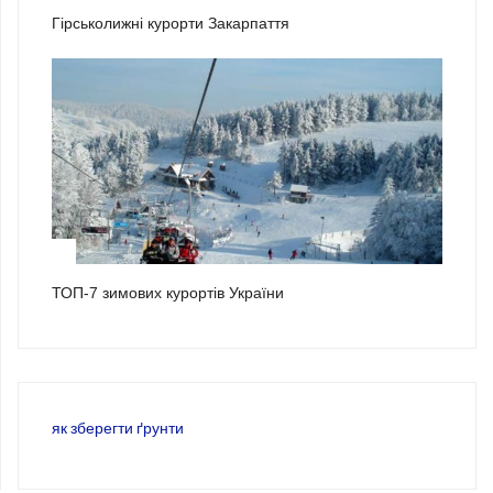
Гірськолижні курорти Закарпаття
3
ТОП-7 зимових курортів України
як зберегти ґрунти