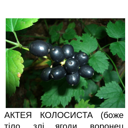
АКТЕЯ КОЛОСИСТА
(
боже
тіло, злі ягоди
,
воронец