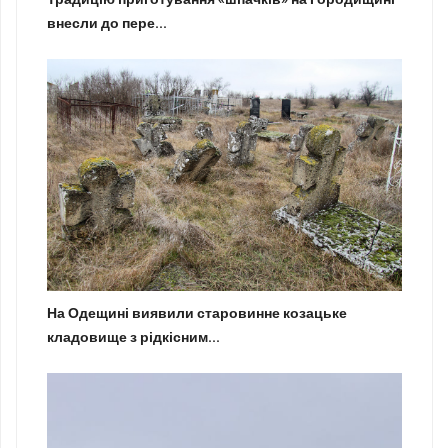
внесли до пере...
На Одещині виявили старовинне козацьке
кладовище з рідкісним...