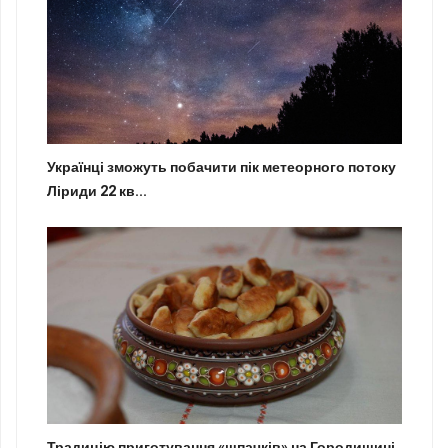
Українці зможуть побачити пік метеорного потоку
Ліриди 22 кв...
Традицію приготування «шпачків» на Городищині