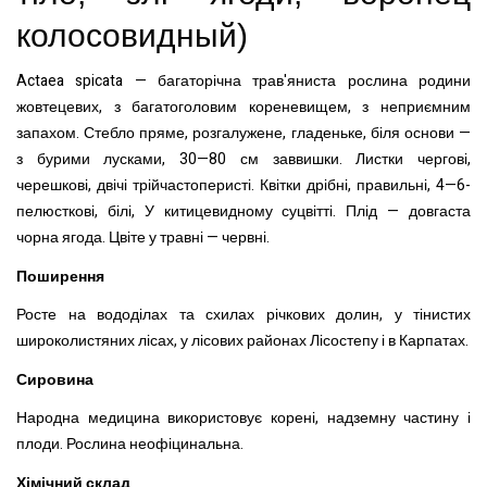
колосовидный
)
Actaea spicata — багаторічна трав'яниста рослина родини
жовтецевих, з багатоголовим кореневищем, з неприємним
запахом.
Стебло пряме, розгалужене, гладеньке, біля основи —
з бурими лусками, 30—80 см заввишки. Листки чергові,
черешкові, двічі трійчастоперисті. Квітки дрібні, правильні, 4—6-
пелюсткові, білі, У китицевидному суцвітті. Плід — довгаста
чорна ягода. Цвіте у травні — червні.
Поширення
Росте на вододілах та схилах річкових долин, у тінистих
широколистяних лісах
,
у лісових районах Лісостепу і в Карпатах.
Сировина
Народна медицина використовує корені, надземну частину і
плоди. Рослина неофіцинальна.
Хімічний склад