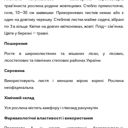
трав'яниста рослина родини жовтецевих. Стебло прямостояче,
голе, 10—30 см заввишки. Прикореневих листків немає або є
один на довгому черешку. Стеблові листки майже сидячі, зібрані
по З в кільце. Квітки на довгих квітконіжках, жовті. Плід— сім'янка.
Цвіте у березні — травні.
Поширенн
я
Росте в широколистяних та мішаних лісах, у лісових,
лісостепових та північних
степових районах України.
Сировина
Використовують листя і меншою мірою корені. Рослина
неофіцинальна.
Хімічний склад
Уся рослина містить камфору і глікозид ранункулін.
Фармакологічні властивості і використання