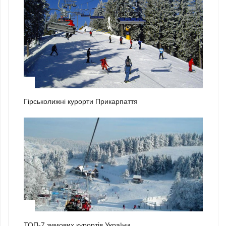
2
Гірськолижні курорти Прикарпаття
3
ТОП-7 зимових курортів України