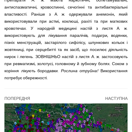
Препарати А. ж.
мають наркотичні, болетамувальні,
антиспазматичні, кровоспинні, сечогінні та антибактеріальні
властивості. Раніше з А. ж.
одержували анемонін, який
використовували при астмі, коклюші, рахіті та при маткових
кровотечах. У народній медицині настій з листя А. ж.
використовують для лікування паралічів,
подагри, водянки,
пізніх менструацій, застарілого сифілісу,
шлункових кольок і
жовтяниці,
при серцебитті та як засіб, що посилює діяльність
нирок і легень.
ЗОВНІШНЬО настій з листя А. ж. застосовують
при ревматизмі, золотусі, головному й зубному болях. Соком з
коріння лікують бородавки.
Рослина отруйна!
Використання
потребує обережності.
ПОПЕРЕДНЯ
НАСТУПНА