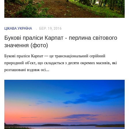
ЦІКАВА УКРАЇНА
БЕР. 19, 2016
Букові праліси Карпат - перлина світового
значення (фото)
Букові праліси Карпат — це транснаціональний серійний
природний об'єкт, що складається з десяти окремих масивів, які
розташовані вздовж осі...