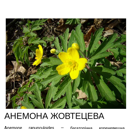
АНЕМОНА ЖОВТЕЦЕВА
Anemone ranunculoides — багаторічна кореневищна