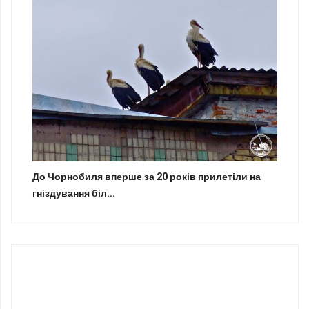
До Чорнобиля вперше за 20 років прилетіли на
гніздування біл...