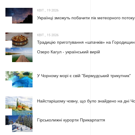
КВІТ., 19 2026
Українці зможуть побачити пік метеорного потоку
2
КВІТ., 15 2026
Традицію приготування «шпачків» на Городищині
3
Озеро Кагул - український вирій
1
У Чорному морі є свій "Бермудський трикутник"
2
Найстарішому човну, що було знайдено на дні Чо
3
Гірськолижні курорти Прикарпаття
1