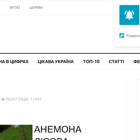
И
МУЗЕЇ
ЦЕРКВИ
О
G
Powere
ч
бо
НА В ЦИФРАХ
ЦІКАВА УКРАЇНА
ТОП-10
СТАТТІ
ФЕ
ПЕРЕГЛЯДИ: 11093
АНЕМОНА