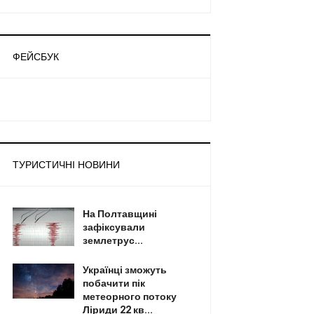
ФЕЙСБУК
ТУРИСТИЧНІ НОВИНИ
На Полтавщині
зафіксували
землетрус...
Українці зможуть
побачити пік
метеорного потоку
Ліриди 22 кв...