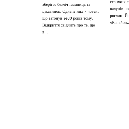
стрімких с
зберігає безліч таємниць та
валунів по
цікавинок. Одна із них - човен,
рослин. Й
що затонув 2400 років тому.
«Каньйон..
Відкриття свідчить про те, що
в...