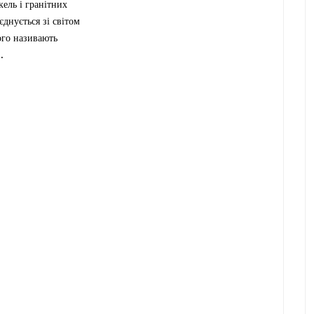
кель і гранітних
єднується зі світом
ого називають
.