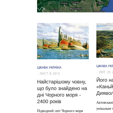
ЦІКАВА УК
ЦІКАВА УКРАЇНА
ЛЮТ. 23, 
ЛИСТ. 8, 2013
Його н
Найстарішому човну,
«Кань
що було знайдено на
Дияво
дні Чорного моря -
2400 років
Актовськи
унікальне 
Підводний світ Чорного моря