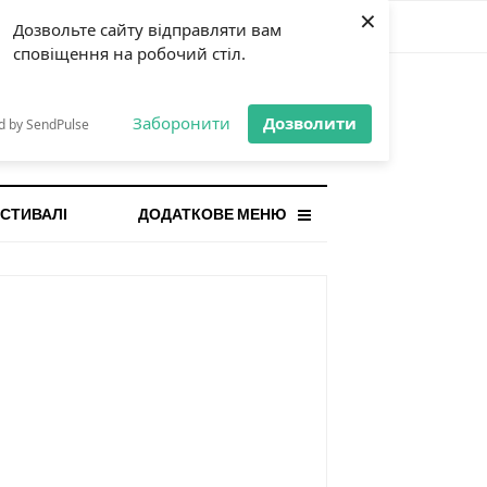
×
Дозвольте сайту відправляти вам
сповіщення на робочий стіл.
СТАННЯ НОВИНА
orilla і відповідальна гра:
Заборонити
Дозволити
d by SendPulse
ому ліміти важливі поруч із
...
СТИВАЛІ
ДОДАТКОВЕ МЕНЮ