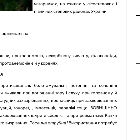
чагарниках, на схилах у лісостепових і
північних степових районах України.
неофіцинальна.
ніни, протоанемонін, аскорбінову кислоту, флавоноїди,
і протоанемонін є й у коренях.
ня
ротизапальні, болетамувальні, потогінні та сечогінні
ви
вживали при погіршанні зору і слуху, при головному й
остудних захворюваннях, пропасниці, при захворюваннях
ацій, гонореї, , імпотенції, паралічі тощо.
ЗОВНІШНЬО
 захворюваннях шкіри й сифілісі та при ревматизмі.
Квітки
го визрівання.
Рослина отруйна!
Використання потребує