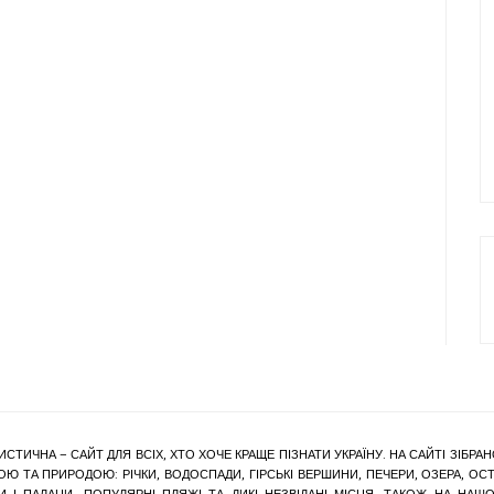
ИСТИЧНА – САЙТ ДЛЯ ВСІХ, ХТО ХОЧЕ КРАЩЕ ПІЗНАТИ УКРАЇНУ. НА САЙТІ ЗІБ
Ю ТА ПРИРОДОЮ: РІЧКИ, ВОДОСПАДИ, ГІРСЬКІ ВЕРШИНИ, ПЕЧЕРИ, ОЗЕРА, ОСТР