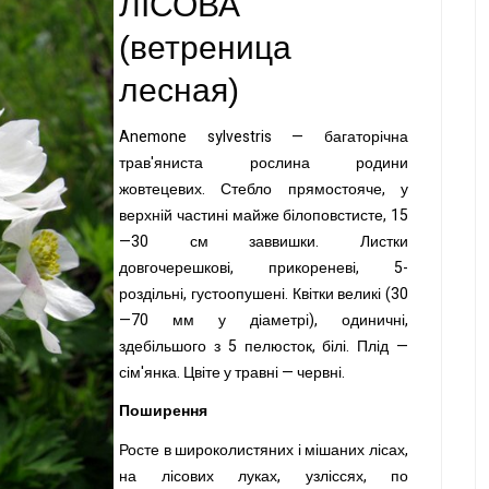
ЛІСОВА
(
ветреница
лесная
)
Anemone
sylvestris
— багаторічна
трав'яниста рослина родини
жовтецевих. Стебло прямостояче, у
верхній частині майже білоповстисте, 15
—30 см заввишки. Листки
довгочерешкові, прикореневі, 5-
роздільні, густоопушені.
Квітки великі (30
—70 мм у діаметрі),
одиничні,
здебільшого з 5 пелюсток, білі. Плід —
сім'янка. Цвіте у травні — червні.
Поширення
Росте в широколистяних і мішаних лісах,
на лісових луках, узліссях, по