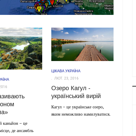
ЦІКАВА УКРАЇНА
ЛЮТ. 23, 2016
РАЇНА
2016
Озеро Кагул -
український вирій
азивають
йоном
Кагул – це українське озеро,
ла»
яким неможливо намилуватися.
й каньйон – це
місце, де ансамбль