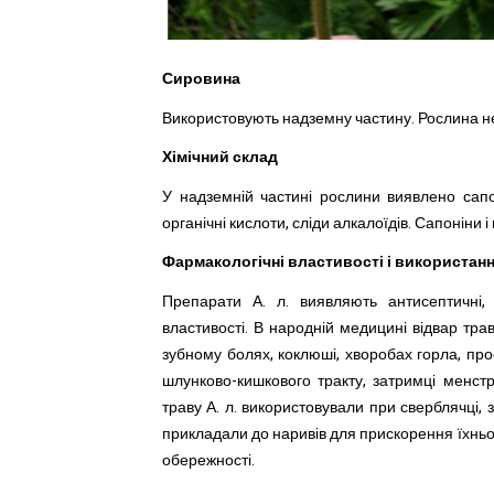
Сировина
Використовують надземну частину. Рослина 
Хімічний склад
У надземній частині рослини виявлено сапо
органічні кислоти, сліди алкалоїдів. Сапоніни 
Фармакологічні властивості і використан
Препарати А. л. виявляють антисептичні, п
властивості.
В народній медицині відвар тра
зубному болях, коклюші,
хворобах
горла, пр
шлунково-кишкового
тракту, затримці менстру
траву А. л. використовували при сверблячці,
прикладали до наривів для прискорення їхньо
обережності
.