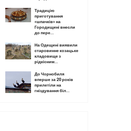
Традицію
приготування
«шпачків» на
Городищині внесли
до пере...
На Одещині виявили
старовинне козацьке
кладовище з
рідкісним...
До Чорнобиля
вперше за 20 років
прилетіли на
гніздування біл...