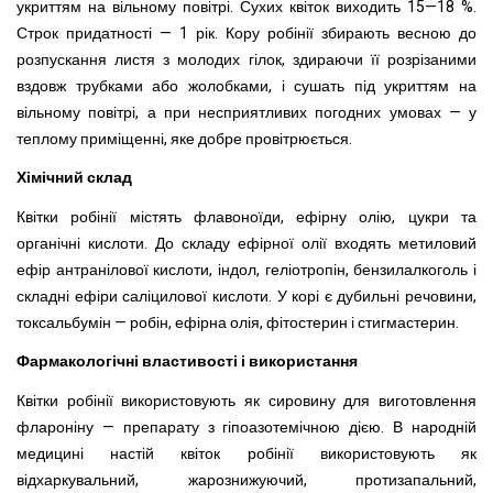
укриттям на вільному повітрі. Сухих квіток виходить 15—18 %.
Строк придатності — 1 рік. Кору робінії збирають весною до
розпускання листя з молодих гілок, здираючи її розрізаними
вздовж трубками або жолобками, і сушать під укриттям на
вільному повітрі, а при несприятливих погодних умовах — у
теплому приміщенні, яке добре провітрюється.
Хімічний склад
Квітки робінії містять флавоноїди, ефірну олію, цукри та
органічні кислоти. До складу ефірної олії входять метиловий
ефір антранілової кислоти, індол, геліотропін, бензилалкоголь і
складні ефіри саліцилової кислоти. У корі є дубильні речовини,
токсальбумін — робін, ефірна олія, фітостерин і стигмастерин.
Фармакологічні властивості і використання
Квітки робінії використовують як сировину для виготовлення
флароніну — препарату з гіпоазотемічною дією. В народній
медицині настій квіток робінії використовують як
відхаркувальний, жарознижуючий, протизапальний,