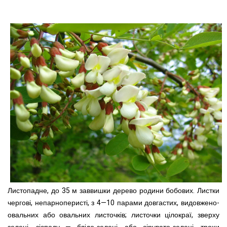
Листопадне, до 35 м заввишки дерево родини бобових. Листки
чергові, непарноперисті, з 4—10 парами довгастих, видовжено-
овальних або овальних листочків; листочки цілокраї, зверху