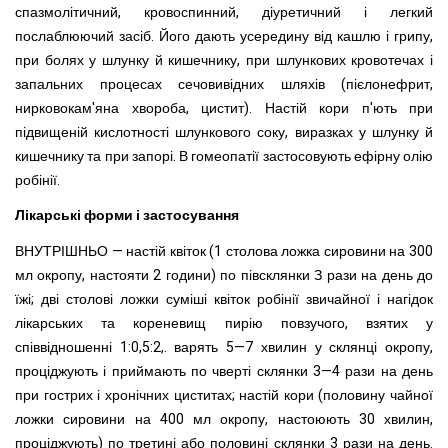
спазмолітичний, кровоспинний, діуретичний і легкий
послаблюючий засіб. Його дають усередину від кашлю і грипу,
при болях у шлунку й кишечнику, при шлункових кровотечах і
запальних процесах сечовивідних шляхів (пієлонефрит,
нирковокам'яна хвороба, цистит). Настій кори п'ють при
підвищеній кислотності шлункового соку, виразках у шлунку й
кишечнику та при запорі. В гомеопатії застосовують ефірну олію
робінії.
Лікарські форми і застосування
ВНУТРІШНЬО — настій квіток (1 столова ложка сировини на 300
мл окропу, настояти 2 години) по півсклянки З рази на день до
їжі; дві столові ложки суміші квіток робінії звичайної і нагідок
лікарських та кореневищ пирію повзучого, взятих у
співвідношенні 1:0,5:2,. варять 5—7 хвилин у склянці окропу,
проціджують і приймають по чверті склянки 3—4 рази на день
при гострих і хронічних циститах; настій кори (половину чайної
ложки сировини на 400 мл окропу, настоюють 30 хвилин,
проціджують) по третині або половині склянки 3 рази на день.