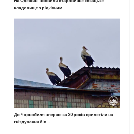
На Одещині виявили старовинне козацьке
кладовище з рідкісним...
До Чорнобиля вперше за 20 років прилетіли на
гніздування біл...