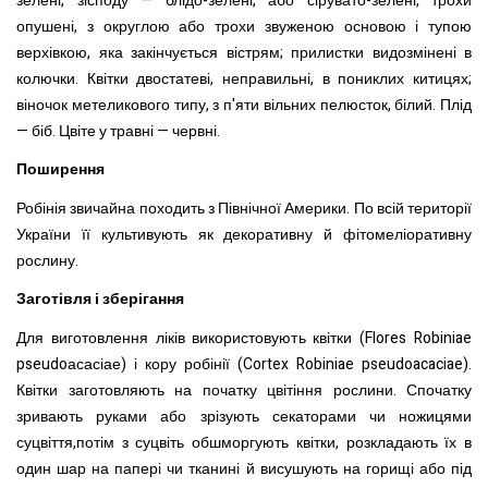
зелені, зісподу — блідо-зелені, або сірувато-зелені, трохи
опушені, з округлою або трохи звуженою основою і тупою
верхівкою, яка закінчується вістрям; прилистки видозмінені в
колючки. Квітки двостатеві, неправильні, в пониклих китицях;
віночок метеликового типу, з п'яти вільних пелюсток, білий. Плід
— біб. Цвіте у травні — червні.
Поширення
Робінія звичайна походить з Північної Америки. По всій території
України її культивують як декоративну й фітомеліоративну
рослину.
Заготівля і зберігання
Для виготовлення ліків використовують квітки (Flores Robiniae
pseudoасасіае) і кору робінії (Cortex Robiniae pseudoacaciae).
Квітки заготовляють на початку цвітіння рослини. Спочатку
зривають руками або зрізують секаторами чи ножицями
суцвіття,потім з суцвіть обшморгують квітки, розкладають їх в
один шар на папері чи тканині й висушують на горищі або під