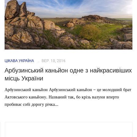
ЦІКАВА УКРАЇНА
ВЕР. 10, 2016
Арбузинський каньйон одне з найкрасивіших
місць України
Арбузинський каньйон Арбузинський каньйон – це молодший брат
Актовського каньйону. Названий так, бо крізь валуни вперто
пробиває собі дорогу річка...