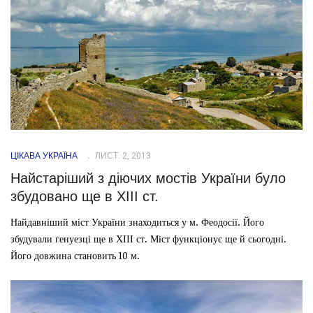
ЦІКАВА УКРАЇНА
ЛИСТ. 2, 2013
Найстаріший з діючих мостів України було
збудовано ще в ХІІІ ст.
Найдавніший міст України знаходиться у м. Феодосії. Його
збудували генуезці ще в ХІІІ ст. Міст функціонує ще й сьогодні.
Його довжина становить 10 м.