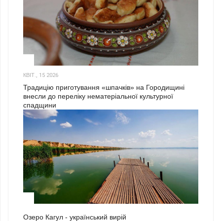
3
КВІТ., 15 2026
Традицію приготування «шпачків» на Городищині
внесли до переліку нематеріальної культурної
спадщини
1
Озеро Кагул - український вирій