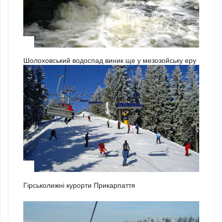
3
Шолоховський водоспад виник ще у мезозойську еру
1
Гірськолижні курорти Прикарпаття