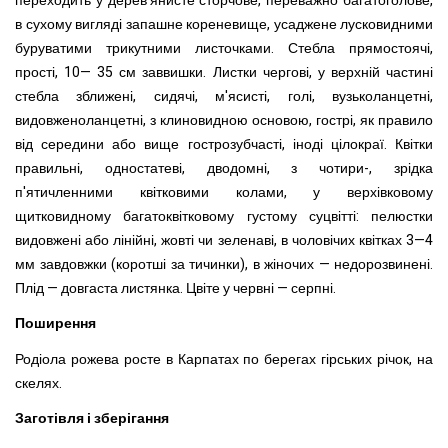
переходить у дерев'янисте сторчове, переважно багатоголове,
в сухому вигляді запашне кореневище, усаджене лусковидними
буруватими трикутними листочками. Стебла
прямостоячі,
прості, 10— 35 см заввишки. Листки чергові, у верхній частині
стебла зближені, сидячі, м'ясисті, голі, вузьколанцетні,
видовженоланцетні, з клиновидною основою, гострі, як правило
від середини або вище гострозубчасті, іноді цілокраї. Квітки
правильні, одностатеві, дводомні, з чотири-, зрідка
п'ятичленними квітковими колами, у верхівковому
щитковидному багатоквітковому густому суцвітті: пелюстки
видовжені або лінійні, жовті чи зеленаві, в чоловічих квітках 3—4
мм завдовжки (коротші за тичинки), в жіночих — недорозвинені.
Плід — довгаста листянка. Цвіте у червні — серпні.
Поширення
Родіола рожева росте в Карпатах по берегах гірських річок, на
скелях.
Заготівля і зберігання