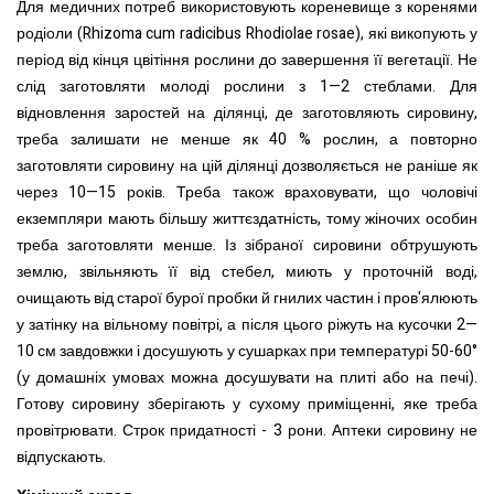
Для медичних потреб використовують кореневище з коренями
родіоли (Rhizoma cum radicibus Rhodiolae rosae), які викопують у
період від кінця цвітіння рослини до завершення її вегетації. Не
слід заготовляти молоді рослини з 1—2 стеблами. Для
відновлення заростей на ділянці, де заготовляють сировину,
треба залишати не менше як 40 % рослин, а повторно
заготовляти сировину на цій ділянці дозволяється не раніше як
через 10—15 років. Треба також враховувати, що чоловічі
екземпляри мають більшу життєздатність, тому жіночих особин
треба заготовляти менше. Із зібраної сировини обтрушують
землю, звільняють її від стебел, миють у проточній воді,
очищають від старої бурої пробки й гнилих частин і пров'ялюють
у затінку на вільному повітрі, а після цього ріжуть на кусочки 2—
10 см завдовжки і досушують у сушарках при температурі 50-60°
(у домашніх умовах можна досушувати на плиті або на печі).
Готову сировину зберігають у сухому приміщенні, яке треба
провітрювати. Строк придатності - 3 рони. Аптеки сировину не
відпускають.