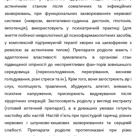
астенічним станом після соматичних та інфекційних
захворювань, при функціональних захворюваннях нервової
системи (неврози, вегетативно-судинна дистонія, гіпотонія,
імпотенція), використовують у психіатричній практиці (для
зняття побічної неврологічної дії психофармакологічних засобів,
у комплексній підтримуючій терапії хворих на шизофренію з
ремісією за астенічним типом). Препарати родіоли мають і
адаптогенні властивості: зумовлюють в організмі стан
підвищеної опірності до несприятливих фан-торів зовнішнього
середовища (переохолодження, перегрівання, кисневе
голодування, різні стреси та ін.), Крім того, вони загострюють зір і
слух, поліпшують травлення, збуджують апетит, знімають
психічне напруження, прискорюють видужування після
хірургічних операцій. Застосовують родіолу у вигляді екстракту
(готовий аптечний препарат), а в домашніх умовах готують
настойку або настій. Настій п'ють при простудній гарячці, різних
нервових і шлунково-кишкових захворюваннях та серцевій
слабості. Препарати родіоли протипоказані при різко