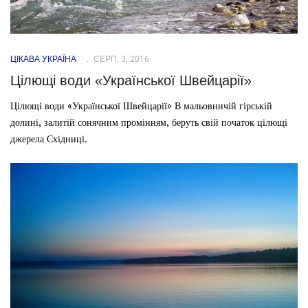
ЦІКАВА УКРАЇНА
СЕРП. 3, 2016
Цілющі води «Української Швейцарії»
Цілющі води «Української Швейцарії» В мальовничій гірській
долині, залитій сонячним промінням, беруть свій початок цілющі
джерела Східниці.