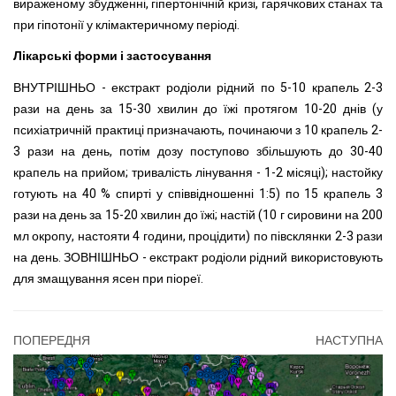
вираженому збудженні, гіпертонічній кризі, гарячкових станах та
при гіпотонії у клімактеричному періоді.
Лікарські форми і застосування
ВНУТРІШНЬО - екстракт родіоли рідний по 5-10 крапель 2-3
рази на день за 15-30 хвилин до їжі протягом 10-20 днів (у
психіатричній практиці призначають, починаючи з 10 крапель 2-
3 рази на день, потім дозу поступово збільшують до 30-40
крапель на прийом; тривалість лінування - 1-2 місяці); настойку
готують на 40 % спирті у співвідношенні 1:5) по 15 крапель 3
рази на день за 15-20 хвилин до їжі; настій (10 г сировини на 200
мл окропу, настояти 4 години, процідити) по півсклянки 2-3 рази
на день. ЗОВНІШ
НЬО - екстракт родіоли рідний використовують
для змащування ясен при піореї.
ПОПЕРЕДНЯ
НАСТУПНА