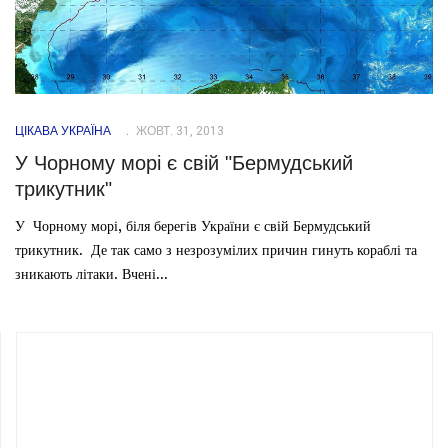
ЦІКАВА УКРАЇНА
ЖОВТ. 31, 2013
У Чорному морі є свій "Бермудський
трикутник"
У Чорному морі, біля берегів України є свій Бермудський
трикутник. Де так само з незрозумілих причин гинуть кораблі та
зникають літаки. Вчені...