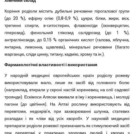
Хімічний склад
Коріння родіоли містить дубильні речовини пірогалової групи
(до 20 %), ефірну олію (0,8-0,9 %), цукри, білки, жири, віск,
третинні спирти, в-ситостерин, флавоноїди (ізонверцетин,
гіперозид), фенольний глікозид салідрозид (до 1 %),
антраглінозиди, до 0,15 % органічних кислот (галова, яблучна,
янтарна, лимонна, щавлева), мінеральні речовини (багато
марганцю, сліди цинку, титану, кадмію, хрому та ін.).
Фармакологічні властивості і використання
У народній медицині європейських нраїн родіолу рожеву
використовували мало, лише як засіб від головного болю
(наприклад, втирали у скроні настій кореневищ на олії садової
троянди). Ескімоси Аляски вживали в їжу і кореневища, і молоді
пагони (до цвітіння). На Алтаї рослину використовують від
перевтоми, недокрів'я, при захворюванні шлунка, статевих
розладах і як «ліки від усіх хвороб». У науновій медицині
препарати родіоли рожевої призначають як стимулюючий засіб
при перевтомі у практично здорових людей і хворих з