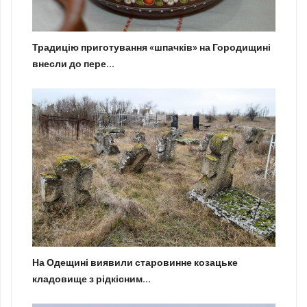
Традицію приготування «шпачків» на Городищині
внесли до пере...
На Одещині виявили старовинне козацьке
кладовище з рідкісним...