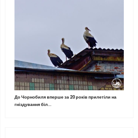
До Чорнобиля вперше за 20 років прилетіли на
гніздування біл...