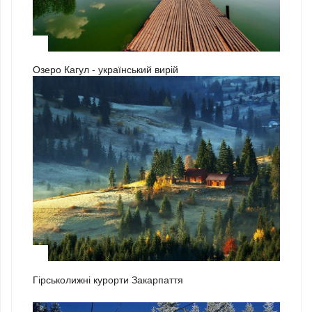
3
Озеро Кагул - український вирій
1
Гірськолижні курорти Закарпаття