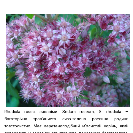
Rhodiola rosea, синоніми: Sedum roseum, S. rhodiola —
багаторічна трав'яниста сизо-зелена рослина родини
товстолистих. Має веретеноподібний м'ясистий корінь, який