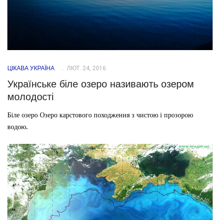
ЦІКАВА УКРАЇНА
ЛЮТ. 24, 2016
Українське біле озеро називають озером
молодості
Біле озеро Озеро карстового походження з чистою і прозорою
водою.