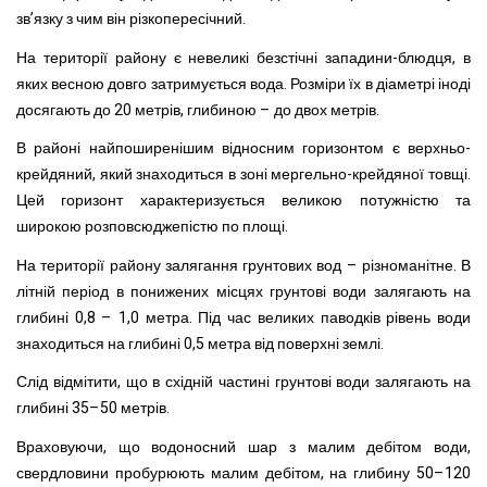
зв’язку з чим він різкопересічний.
На території району є невеликі безстічні западини-блюдця, в
яких весною довго затримується вода. Розміри їх в діаметрі іноді
досягають до 20 метрів, глибиною – до двох метрів.
В районі найпоширенішим відносним горизонтом є верхньо-
крейдяний, який знаходиться в зоні мергельно-крейдяної товщі.
Цей горизонт характеризується великою потужністю та
широкою розповсюджепістю по площі.
На території району залягання грунтових вод – різноманітне. В
літній період в понижених місцях грунтові води залягають на
глибині 0,8 – 1,0 метра. Під час великих паводків рівень води
знаходиться на глибині 0,5 метра від поверхні землі.
Слід відмітити, що в східній частині грунтові води залягають на
глибині 35–50 метрів.
Враховуючи, що водоносний шар з малим дебітом води,
свердловини пробурюють малим дебітом, на глибину 50–120