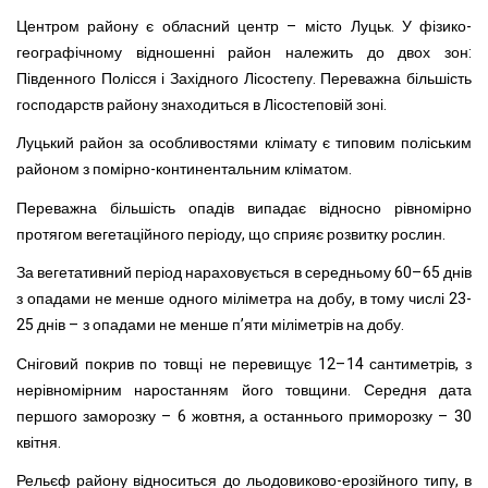
Центром району є обласний центр – місто Луцьк. У фізико-
географічному відношенні район належить до двох зон:
Південного Полісся і Західного Лісостепу. Переважна більшість
господарств району знаходиться в Лісостеповій зоні.
Луцький район за особливостями клімату є типовим поліським
районом з помірно-континентальним кліматом.
Переважна більшість опадів випадає відносно рівномірно
протягом вегетаційного періоду, що сприяє розвитку рослин.
За вегетативний період нараховується в середньому 60–65 днів
з опадами не менше одного міліметра на добу, в тому числі 23-
25 днів – з опадами не менше п’яти міліметрів на добу.
Сніговий покрив по товщі не перевищує 12–14 сантиметрів, з
нерівномірним наростанням його товщини. Середня дата
першого заморозку – 6 жовтня, а останнього приморозку – 30
квітня.
Рельєф району відноситься до льодовиково-ерозійного типу, в