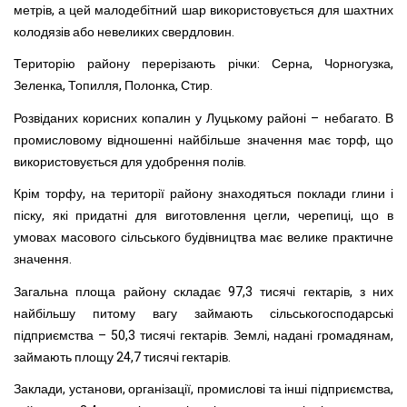
метрів, а цей малодебітний шар використовується для шахтних
колодязів або невеликих свердловин.
Територію району перерізають річки: Серна, Чорногузка,
Зеленка, Топилля, Полонка, Стир.
Розвіданих корисних копалин у Луцькому районі – небагато. В
промисловому відношенні найбільше значення має торф, що
використовується для удобрення полів.
Крім торфу, на території району знаходяться поклади глини і
піску, які придатні для виготовлення цегли, черепиці, що в
умовах масового сільського будівництва має велике практичне
значення.
Загальна площа району складає 97,3 тисячі гектарів, з них
найбільшу питому вагу займають сільськогосподарські
підприємства – 50,3 тисячі гектарів. Землі, надані громадянам,
займають площу 24,7 тисячі гектарів.
Заклади, установи, організації, промислові та інші підприємства,