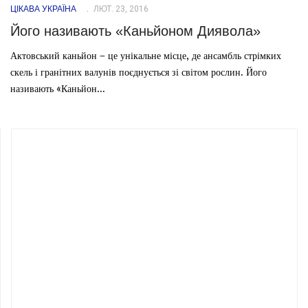
ЦІКАВА УКРАЇНА
ЛЮТ. 23, 2016
Його називають «Каньйоном Диявола»
Актовський каньйон – це унікальне місце, де ансамбль стрімких
скель і гранітних валунів поєднується зі світом рослин. Його
називають «Каньйон...