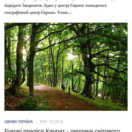
відвідати Закарпаття. Адже у центрі Європи знаходиться
географічний центр Європи. Точне...
ЦІКАВА УКРАЇНА
БЕР. 19, 2016
Букові праліси Карпат - перлина світового