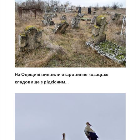
На Одещині виявили старовинне козацьке
кладовище з рідкісним...