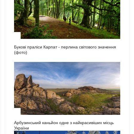
2
Букові праліси Карпат - перлина світового значення
(фото)
3
Арбузинський каньйон одне з найкрасивіших місць
України