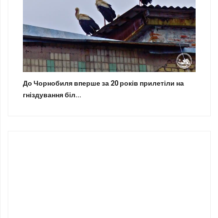
До Чорнобиля вперше за 20 років прилетіли на
гніздування біл...