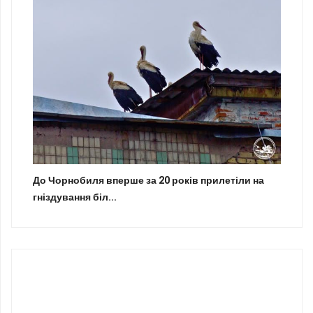
До Чорнобиля вперше за 20 років прилетіли на
гніздування біл...