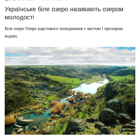
Українське біле озеро називають озером
молодості
Біле озеро Озеро карстового походження з чистою і прозорою
водою.