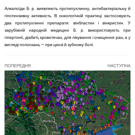
Алкалоїди Б. р. виявляють протипухлинну, антибактеріальну й
гіпотензивну активність. В онкологічній практиці застосовують
два протипухлинні препарати: вінбластин і вінкристин. У
зарубіжній народній медицині Б. р. використовують при
гіпертонії, діабеті, кровотечах, для лікування і очищення ран, а у
вигляді полоскань — при цинзі й зубному болі.
ПОПЕРЕДНЯ
НАСТУПНА