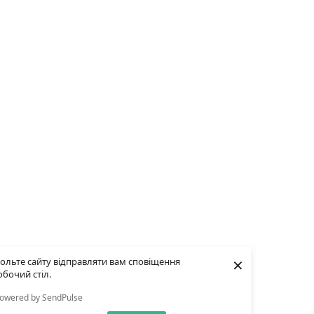
×
ольте сайту відправляти вам сповіщення
обочий стіл.
owered by SendPulse