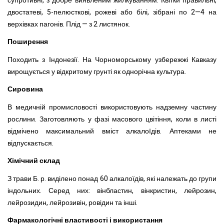
супротивні, з добре виявленим жилкуванням. Квітки правильні,
двостатеві, 5-пелюсткові, рожеві або білі, зібрані по 2—4 на
верхівках пагонів. Плід — з 2 листянок.
Поширення
Походить з Індонезії. На Чорноморському узбережжі Кавказу
вирощується у відкритому грунті як однорічна культура.
Сировина
В медичній промисловості використовують надземну частину
рослини. Заготовляють у фазі масового цвітіння, коли в листі
відмічено максимальний вміст алкалоїдів. Аптеками не
відпускається.
Хімічний склад
З трави Б. р. виділено понад 60 алкалоїдів, які належать до групи
індольних. Серед них: вінбластин, вінкристин, лейрозин,
лейрозидин, лейрозивін, ровідин та інші.
Фармакологічні властивості і використання