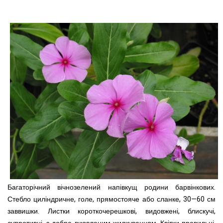
Багаторічний вічнозелений напівкущ родини барвінкових.
Стебло циліндричне, голе, прямостояче або сланке, 30—60 см
заввишки. Листки короткочерешкові, видовжені, блискучі,