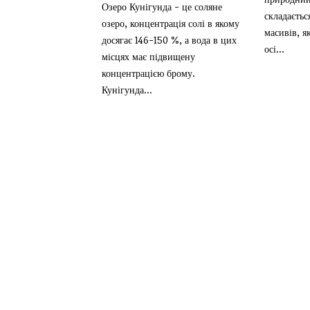
Озеро Кунігунда - це соляне
складаєтьс
озеро, концентрація солі в якому
масивів, я
досягає 146-150 %, а вода в цих
осі...
місцях має підвищену
концентрацією брому.
Кунігунда...