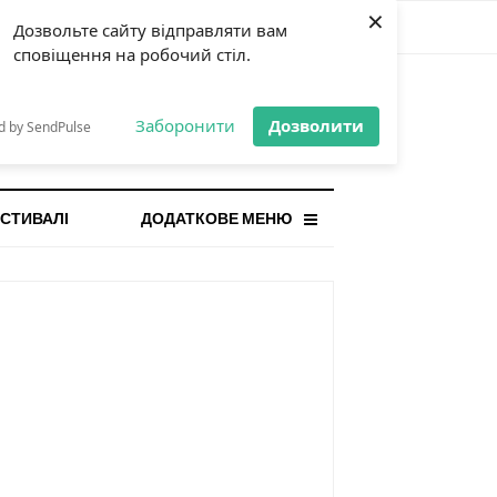
×
Дозвольте сайту відправляти вам
сповіщення на робочий стіл.
СТАННЯ НОВИНА
orilla і відповідальна гра:
Заборонити
Дозволити
d by SendPulse
ому ліміти важливі поруч із
...
СТИВАЛІ
ДОДАТКОВЕ МЕНЮ