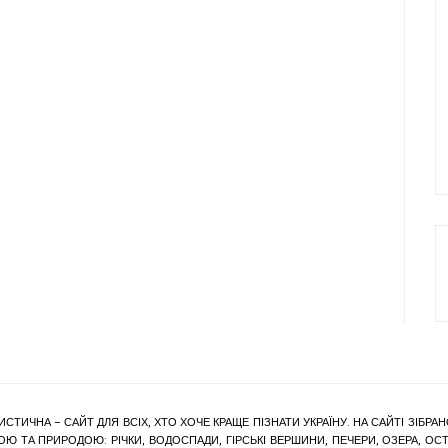
ИСТИЧНА – САЙТ ДЛЯ ВСІХ, ХТО ХОЧЕ КРАЩЕ ПІЗНАТИ УКРАЇНУ. НА САЙТІ ЗІБ
Ю ТА ПРИРОДОЮ: РІЧКИ, ВОДОСПАДИ, ГІРСЬКІ ВЕРШИНИ, ПЕЧЕРИ, ОЗЕРА, ОСТР