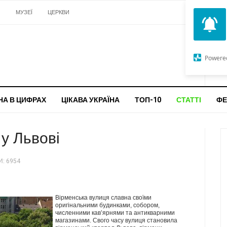
И
МУЗЕЇ
ЦЕРКВИ
О
G
Powere
ч
бо
НА В ЦИФРАХ
ЦІКАВА УКРАЇНА
ТОП-10
СТАТТІ
ФЕ
у Львові
: 6954
Вірменська вулиця славна своїми
оригінальними будинками, собором,
численними кав’ярнями та антикварними
магазинами. Свого часу вулиця становила