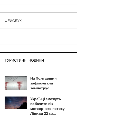
ФЕЙСБУК
ТУРИСТИЧНІ НОВИНИ
На Полтавщині
зафіксували
землетрус...
Українці зможуть
побачити пік
метеорного потоку
Ліриди 22 кв...