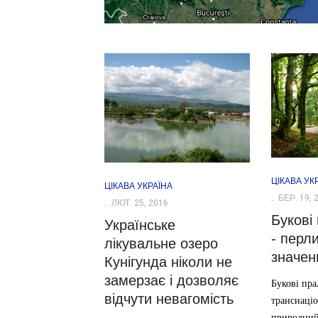
ЦІКАВА УК
ЦІКАВА УКРАЇНА
БЕР. 19, 
ЛЮТ. 25, 2016
Букові
Українське
- перл
лікувальне озеро
значен
Кунігунда ніколи не
замерзає і дозволяє
Букові пра
відчути невагомість
транснаці
природний