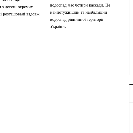
водоспад має чотири каскади. Це
я з десяти окремих
найпотужніший та найбільший
кі розташовані вздовж
водоспад рівнинної території
України.