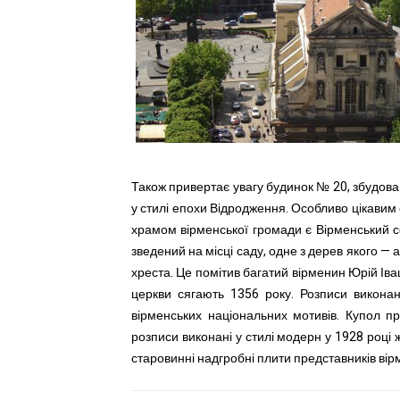
Також привертає увагу будинок № 20, збудован
у стилі епохи Відродження. Особливо цікави
храмом вірменської громади є Вірменський с
зведений на місці саду, одне з дерев якого 
хреста. Це помітив багатий вірменин Юрій Іва
церкви сягають 1356 року. Розписи виконан
вірменських національних мотивів. Купол 
розписи виконані у стилі модерн у 1928 році
старовинні надгробні плити представників ві