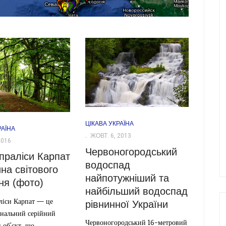
ЦІКАВА УКРАЇНА
РАЇНА
ЖОВТ. 6, 2013
2016
Червоногородський
 праліси Карпат
водоспад
ина світового
найпотужніший та
ня (фото)
найбільший водоспад
ліси Карпат — це
рівнинної України
ональний серійний
Червоногородський 16-метровий
 об'єкт, що