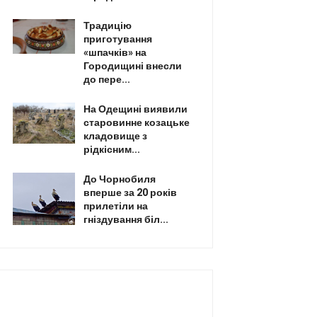
Традицію
приготування
«шпачків» на
Городищині внесли
до пере...
На Одещині виявили
старовинне козацьке
кладовище з
рідкісним...
До Чорнобиля
вперше за 20 років
прилетіли на
гніздування біл...