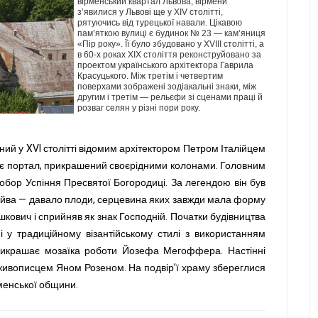
вірменський квартал Львова, вірмени
з’явилися у Львові ще у XIV столітті,
рятуючись від турецької навали. Цікавою
пам’яткою вулиці є будинок № 23 — кам’яниця
«Пір року». Її було збудовано у XVIII столітті, а
в 60-х роках XIX століття реконструйовано за
проектом українського архітектора Гаврила
Красуцького. Між третім і четвертим
поверхами зображені зодіакальні знаки, між
другим і третім — рельєфи зі сценами праці й
розваг селян у різні пори року.
ий у XVI столітті відомим архітектором Петром Італійцем
м є портал, прикрашений своєрідними колонами. Головним
обор Успіння Пресвятої Богородиці. За легендою він був
— айва — давало плоди, серцевина яких завжди мала форму
шкович і сприйняв як знак Господній. Початки будівництва
і у традиційному візантійському стилі з використанням
прикрашає мозаїка роботи Йозефа Мегоффера. Настінні
 живописцем Яном Розеном. На подвір’ї храму збереглися
рменської общини.