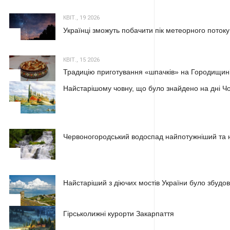
КВІТ., 19 2026
Українці зможуть побачити пік метеорного потоку
2
КВІТ., 15 2026
Традицію приготування «шпачків» на Городищині
3
Найстарішому човну, що було знайдено на дні Чо
1
Червоногородський водоспад найпотужніший та н
2
Найстаріший з діючих мостів України було збудова
3
Гірськолижні курорти Закарпаття