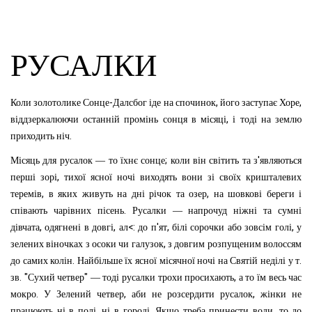
РУСАЛКИ
-
,
,
Коли
золотолике
Сонце
Далсбог
іде
на
спочи
нок
його
заступає
Хоре
,
віддзеркалюючи
останній
промінь
сонця
в
місяці
і
тоді
на
землю
.
прихо
дить
ніч
;
'
Місяць
для
русалок
—
то
їхнє
сонце
коли
він
світить
та
з
являються
,
перші
зорі
тихої
ясної
ночі
виходять
вони
зі
своїх
кришталевих
,
,
теремів
в
яких
живуть
на
дні
річок
та
озер
на
шовкові
береги
і
.
співають
чарівних
пісень
Русалки
—
напрочуд
ніжні
та
сумні
,
,
<:
'
,
,
дівчата
одягнені
в
довгі
ал
до
п
ят
білі
сорочки
або
зовсім
голі
у
,
зелених
віночках
з
осоки
чи
галузок
з
довгим
розпущеним
волоссям
.
.
до
самих
колін
Найбільше
їх
ясної
місячної
ночі
на
Святій
неділі
у
т
. "
"
,
зв
Сухий
четвер
—
тоді
русалки
трохи
просихають
а
то
їм
весь
час
.
,
,
мокро
У
Зелений
четвер
аби
не
розсердити
русалок
жінки
не
,
.
,
працюють
ні
в
полі
ні
в
городі
Якщо
треба
принести
води
то
до