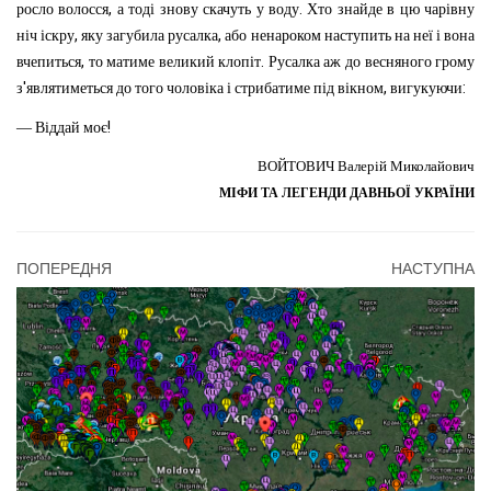
,
.
росло
волосся
а
тоді
знову
скачуть
у
воду
Хто
знайде
в
цю
чарівну
,
,
ніч
іскру
яку
загубила
русалка
або
ненароком
наступить
на
неї
і
вона
,
.
вчепиться
то
матиме
великий
клопіт
Русалка
аж
до
весняного
грому
'
,
:
з
являтиметься
до
того
чоловіка
і
стрибатиме
під
вікном
вигукуючи
!
—
Віддай
моє
ВОЙТОВИЧ
Валерій Миколайович
МІФИ ТА ЛЕГЕНДИ ДАВНЬОЇ УКРАЇНИ
ПОПЕРЕДНЯ
НАСТУПНА