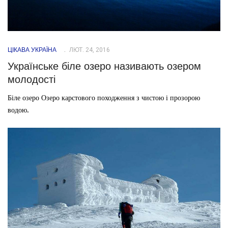
ЦІКАВА УКРАЇНА
ЛЮТ. 24, 2016
Українське біле озеро називають озером
молодості
Біле озеро Озеро карстового походження з чистою і прозорою
водою.