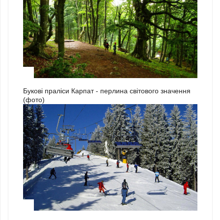
3
Букові праліси Карпат - перлина світового значення
(фото)
1