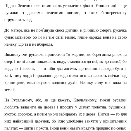
.
Під
час
Зелених
свят
поминають
утоплених
дівчат
Утоплениці
—
це
,
русалки
з
довгими
зеленими
косами
з
яких
безперестанку
.
струменить
вода
,
'
,
До
матері
яка
не
пом
янула
своєї
дитини
в
річницю
смерті
русалка
,
,
-
буває
мстивою
бо
їй
на
тім
світі
темно
плаче
нарікає
вона
на
свою
,
.
неньку
що
та
її
не
вберегла
,
,
Вшановуючи
русалок
приносили
їм
жертви
як
берегиням
річок
та
.
,
,
,
озер
І
нині
люди
поважають
воду
ставляться
до
неї
як
до
святої
бо
,
,
,
вода
як
і
вогонь
—
то
ніби
два
ангели
що
повинні
завжди
бути
в
,
,
хаті
тому
люди
і
приходять
до
води
молитися
запалюють
свічки
над
,
.
криницями
вшановуючи
водяних
духів
Велику
силу
має
вода
на
!
землі
,
,
,
,
На
Русальному
або
як
ще
кажуть
Клечальному
тижні
русалки
,
,
люблять
залазити
на
дерева
і
просять
у
дівчат
полотна
рушників
,
,
.
хусток
сорочок
а
потім
уночі
забирають
їх
з
дерев
Нитки
—
то
для
,
них
найкращий
дарунок
бо
їхнє
улюблене
заняття
у
кришталевих
.
.
палатах
—
шити
і
прясти
Іноді
вони
навіть
крадуть
прядиво
по
селах