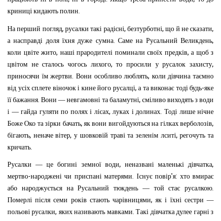
.
криниці
кидають
полин
,
,
,
,
На
перший
погляд
русалки
такі
радісні
безтурботні
що
й
не
сказати
.
,
а
насправді
доля
їхня
дуже
сумна
Саме
на
Русальний
Великдень
,
,
коли
цвіте
жито
наші
прародителі
поминали
своїх
предків
а
щоб
з
,
,
цвітом
не
сталось
чогось
лихого
то
просили
у
русалок
захисту
.
,
приносячи
їм
жертви
Вони
особливо
люблять
коли
дівчина
таємно
,
-
від
усіх
сплете
віночок
і
кине
його
русалці
а
та
виконає
тоді
будь
яке
.
,
її
бажання
Вони
—
невгамовні
та
баламутні
сміливо
виходять
з
води
,
.
і
—
гайда
гуляти
по
полях
і
лісах
луках
і
долинах
Тоді
лише
нічне
,
,
Боже
Око
та
зірки
бачать
як
вони
вигойдуються
на
гілках
верболозів
,
,
,
бігають
неначе
вітер
у
шовковій
траві
та
зеленім
лситі
регочуть
та
.
кричать
,
,
Русалки
—
це
богині
земної
води
неназвані
маленькі
дівчатка
-
.
'
:
мертво
народжені
чи
приспані
матерями
Існує
повір
я
хто
вмирає
.
або
народжу
ється
на
Русальний
тюкдень
—
той
стає
русалкою
,
Померлі
після
семи
років
стають
чарівницями
як
і
їхні
сестри
—
,
.
польові
русалки
яких
називають
мавками
Такі
дівчатка
дулее
гарні
з