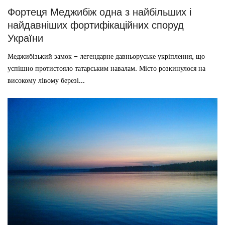
Фортеця Меджибіж одна з найбільших і
найдавніших фортифікаційних споруд
України
Меджибізький замок – легендарне давньоруське укріплення, що
успішно протистояло татарським навалам. Місто розкинулося на
високому лівому березі...