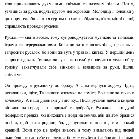
.
,
тіло
прикрашають
духмяними
квітами
та
пахучим
зіллям
Потім
,
.
узявшись
за
руки
водять
кругом
неї
хороводи
Молодиці
і
чоловіки
у
,
,
'
,
цю
пору
теж
збираються
гуртом
по
хатах
обідають
п
ють
міцні
напої
.
справляють
проводи
русалок
,
,
Русалії
—
свято
веселе
тому
супроводжується
музикою
та
танцями
.
,
іграми
та
переряджаннями
Коли
до
хати
вносять
зілля
це
означає
,
.
запросити
русалок
бо
вони
живуть
у
травах
і
квітах
У
перший
день
"
"
,
-
запросин
дівчата
виводили
русалок
з
села
у
поле
де
готували
обід
,
,
,
,
тризну
заквітчували
себе
вінками
і
взявшись
за
руки
йшли
:
співаючи
,
.
,
Ой
проведу
я
русалочку
до
броду
А
сама
вернуся
додому
Ідіть
,
,
,
русалоньки
ідіте
Та
нашого
житечка
не
ломіте
Бо
наше
житечко
в
,
...
колосочку
А
наші
дівоньки
у
віночку
Після
русалій
дівчата
кидали
.
віночки
на
город
—
на
врожай
та
добробут
Русалки
—
то
душі
,
,
померлих
предків
які
виходять
з
води
на
землю
аби
цвітом
бралися
,
,
,
,
посіви
щоб
жита
родили
бо
де
русалки
танцюють
там
врожай
.
,
кращий
Вони
про
це
добре
знають
а
тому
вимагають
від
людей
,
,
.
шанобливого
до
себе
ставлення
бо
можуть
бути
і
добрими
і
злими