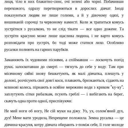
,
-
,
.
лиця
тіло
в
них
блакитно
синє
очі
зелені
або
чорні
Побачивши
,
.
перехожого
одразу
перетворюються
в
дорослих
дівчат
Іноді
,
,
показуються
людям
не
лише
голими
а
й
у
дівочому
одязі
у
.
вишиваній
сорочці
та
червоному
намисті
Коли
ж
трапиться
комусь
,
.
зустрітися
з
русалкою
то
не
слід
тікати
—
все
одно
дожене
Та
,
зустріти
красуню
може
лише
щаслива
людина
і
не
варто
комусь
,
.
розповідати
про
зустріч
бо
тоді
може
статися
лихо
Особливо
.
русалки
полюють
на
гарних
парубків
,
Заманюють
їх
чудовими
піснями
а
спіймавши
—
лоскочуть
попід
;
.
руки
залоскотавши
до
смерті
—
тягнуть
до
себе
у
воду
Там
при
,
,
місячному
сяйві
знову
бешкетують
як
малі
дівчатка
плешуть
у
,
,
,
,
долоні
розчісують
свої
довгі
коси
плавають
бризкаються
сідають
на
,
"
-
";
млинові
колеса
пірнають
в
осяйне
мереживо
води
з
криком
ку
ку
,
,
заплутують
сітки
рибалкам
псують
греблі
—
і
вибігають
на
берег
,
:
скачуть
одна
проти
одної
приспівуючи
,
.
,
,
'
,
Не
мий
ноги
об
ногу
Не
сій
муки
на
діжу
Ух
ух
солом
яний
дух
!
,
.
дух
Мене
мати
уродила
Нехрещене
положила
Земна
русалка
—
це
-
,
-
,
дівчина
красуня
котру
дівчата
обирають
з
поміж
себе
її
голе
молоде