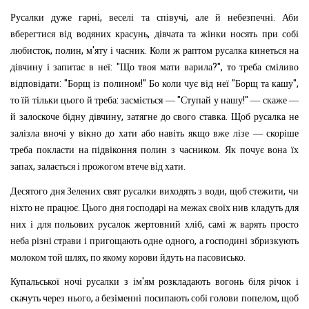
,
,
.
Русалки
дуже
гарні
веселі
та
співучі
але
й
небезпечні
Аби
,
вберегтися
від
водяних
красунь
дівчата
та
жінки
носять
при
собі
,
,
'
.
любисток
полин
м
яту
і
часник
Коли
ж
раптом
русалка
кинеться
на
: "
?",
дівчину
і
запитає
в
неї
Що
твоя
мати
варила
то
треба
сміливо
: "
!"
"
",
відповідати
Борщ
із
полином
Бо
коли
чує
від
неї
Борщ
та
кашу
:
"
!"
то
їй
тільки
цього
й
треба
засміється
—
Ступай
у
нашу
—
скаже
—
,
.
й
залоскоче
бідну
дівчину
затягне
до
свого
ставка
Щоб
русалка
не
залізла
вночі
у
вікно
до
хати
або
навіть
якщо
вже
лізе
—
скоріше
.
треба
покласти
на
підвіконня
полин
з
часником
Як
почує
вона
їх
,
.
запах
залається
і
прожогом
втече
від
хати
,
,
Десятого
дня
Зелених
свят
русалки
виходять
з
води
щоб
стежити
чи
.
ніхто
не
працює
Цього
дня
господарі
на
межах
своїх
нив
кладуть
для
,
них
і
для
польових
русалок
жертовний
хліб
самі
ж
варять
просто
,
неба
різні
страви
і
пригощають
одне
одного
а
господині
збризкують
,
.
молоком
той
шлях
по
якому
корови
йдуть
на
пасовисько
'
Купальської
ночі
русалки
з
ім
ям
розкладають
вогонь
біля
річок
і
,
,
скачуть
через
нього
а
безіменні
посипають
собі
голови
попелом
щоб