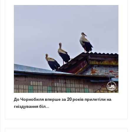
До Чорнобиля вперше за 20 років прилетіли на
гніздування біл...