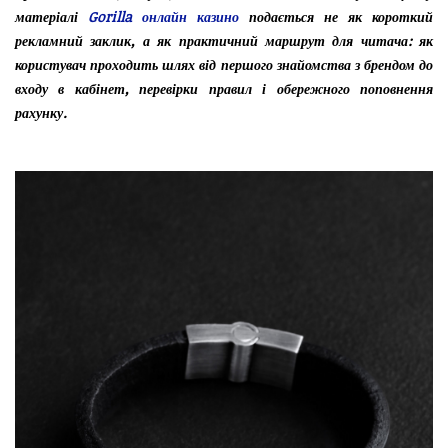
матеріалі
Gorilla онлайн казино
подається не як короткий
рекламний заклик, а як практичний маршрут для читача: як
користувач проходить шлях від першого знайомства з брендом до
входу в кабінет, перевірки правил і обережного поповнення
рахунку.