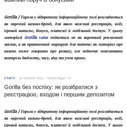
Gorilla / Горила у відкритому інформаційному полі розглядається
як окремий казино-бренд, для якого важливі реєстрація, вхід,
ігровий каталог, бонуси, платежі й мобільний доступ. У цьому
матеріалі
Gorilla сайт
подається не як короткий рекламний
заклик, а як практичний маршрут для читача: як матеріал про
казино може говорити про розвагу, але водночас пояснювати
контроль бюджету, часу, віку та умов промо.
СТАТТІ
26 ЧЕРВНЯ 2026
ПЕРЕГЛЯДИ: 171
Gorilla без поспіху: як розібратися з
реєстрацією, входом і першим депозитом
Gorilla / Горила у відкритому інформаційному полі розглядається
як окремий казино-бренд, для якого важливі реєстрація, вхід,
ігровий каталог, бонуси, платежі й мобільний доступ. У цьому