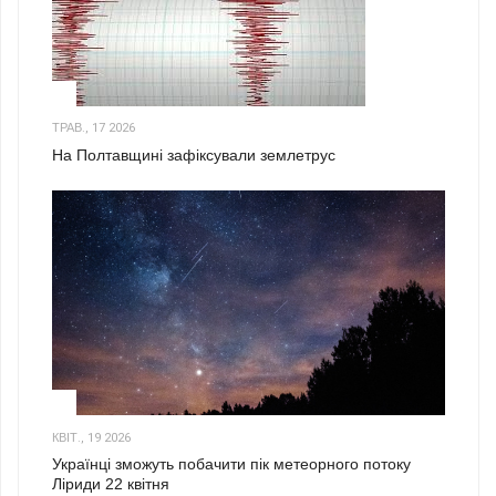
1
ТРАВ., 17 2026
На Полтавщині зафіксували землетрус
2
КВІТ., 19 2026
Українці зможуть побачити пік метеорного потоку
Ліриди 22 квітня