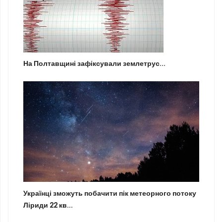
На Полтавщині зафіксували землетрус...
Українці зможуть побачити пік метеорного потоку
Ліриди 22 кв...