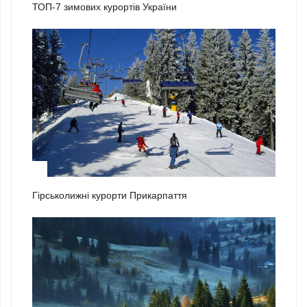
ТОП-7 зимових курортів України
2
Гірськолижні курорти Прикарпаття