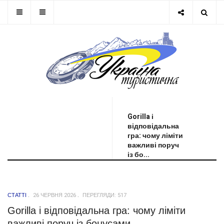
ОСТАННЯ НОВИНА
Gorilla і
відповідальна
гра: чому ліміти
важливі поруч
із бо...
СТАТТІ
26 ЧЕРВНЯ 2026
ПЕРЕГЛЯДИ: 517
Gorilla і відповідальна гра: чому ліміти
важливі поруч із бонусами