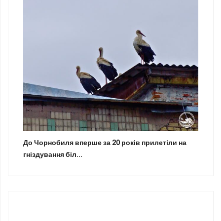
До Чорнобиля вперше за 20 років прилетіли на
гніздування біл...