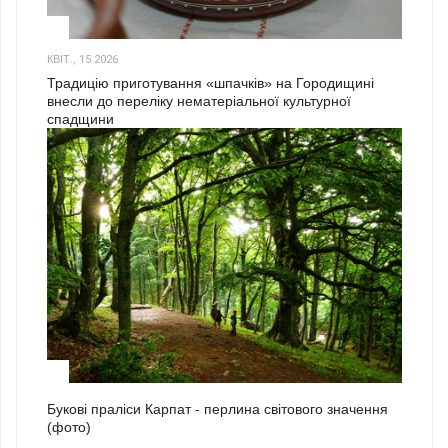
3
КВІТ., 15 2026
Традицію приготування «шпачків» на Городищині
внесли до переліку нематеріальної культурної
спадщини
1
Букові праліси Карпат - перлина світового значення
(фото)