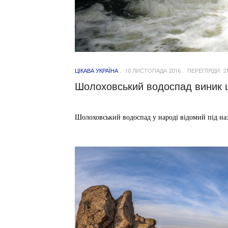
ЦІКАВА УКРАЇНА
10 ЛИСТОПАДА 2016
ПЕРЕГЛЯДИ: 2
Шолоховський водоспад виник щ
Шолоховський водоспад у народі відомий під на