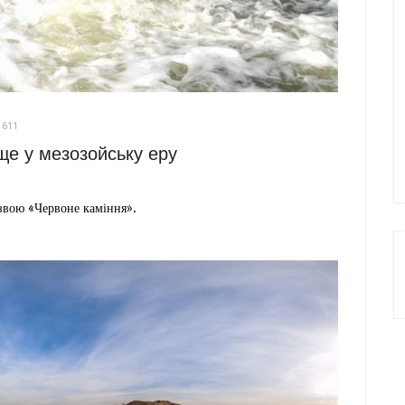
1611
е у мезозойську еру
звою «Червоне каміння».