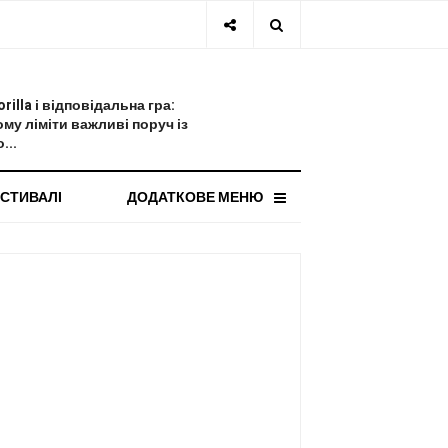
СТАННЯ НОВИНА
orilla і відповідальна гра:
ому ліміти важливі поруч із
...
СТИВАЛІ
ДОДАТКОВЕ МЕНЮ