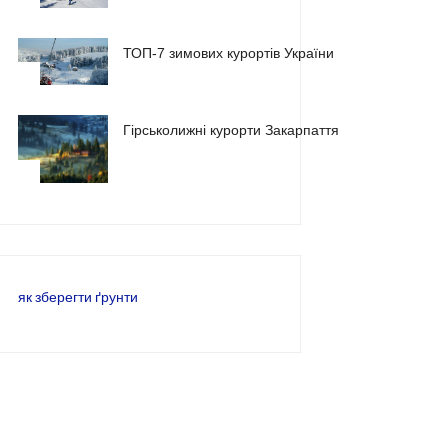
ТОП-7 зимових курортів України
2
Гірськолижні курорти Закарпаття
3
як зберегти ґрунти