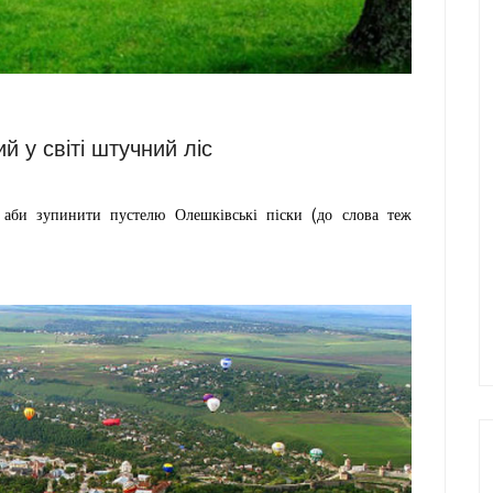
й у світі штучний ліс
і
аби зупинити пустелю Олешківські піски (до слова теж