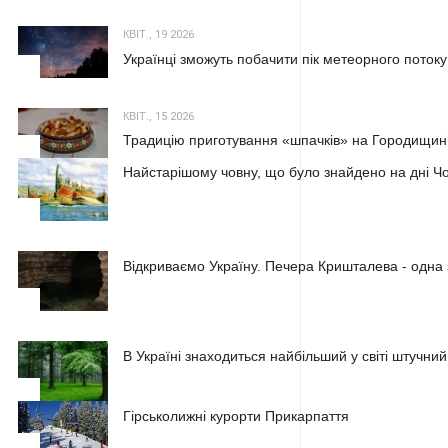
КВІТ., 19 2026
Українці зможуть побачити пік метеорного потоку
2
КВІТ., 15 2026
Традицію приготування «шпачків» на Городищині
3
Найстарішому човну, що було знайдено на дні Чо
1
Відкриваємо Україну. Печера Кришталева - одна 
2
В Україні знаходиться найбільший у світі штучний
3
Гірськолижні курорти Прикарпаття
1