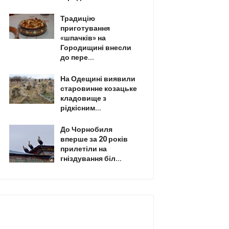
Традицію
приготування
«шпачків» на
Городищині внесли
до пере...
На Одещині виявили
старовинне козацьке
кладовище з
рідкісним...
До Чорнобиля
вперше за 20 років
прилетіли на
гніздування біл...