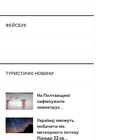
ФЕЙСБУК
ТУРИСТИЧНІ НОВИНИ
На Полтавщині
зафіксували
землетрус...
Українці зможуть
побачити пік
метеорного потоку
Ліриди 22 кв...