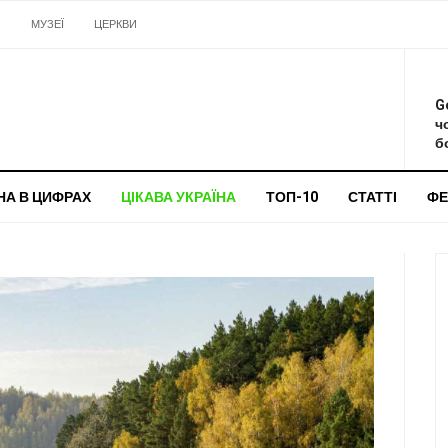
И
МУЗЕЇ
ЦЕРКВИ
О
G
ч
бо
НА В ЦИФРАХ
ЦІКАВА УКРАЇНА
ТОП-10
СТАТТІ
ФЕ