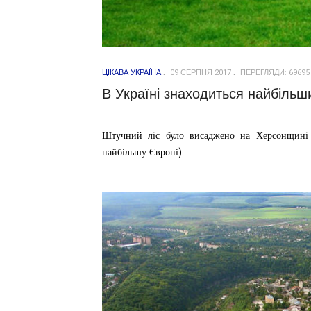
ЦІКАВА УКРАЇНА
09 СЕРПНЯ 2017
ПЕРЕГЛЯДИ: 69695
В Україні знаходиться найбільши
Штучний ліс було висаджено на Херсонщин
найбільшу Європі)