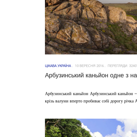
ЦІКАВА УКРАЇНА
10 ВЕРЕСНЯ 2016
ПЕРЕГЛЯДИ: 3240
Арбузинський каньйон одне з на
Арбузинський каньйон Арбузинський каньйон – 
крізь валуни вперто пробиває собі дорогу річка 