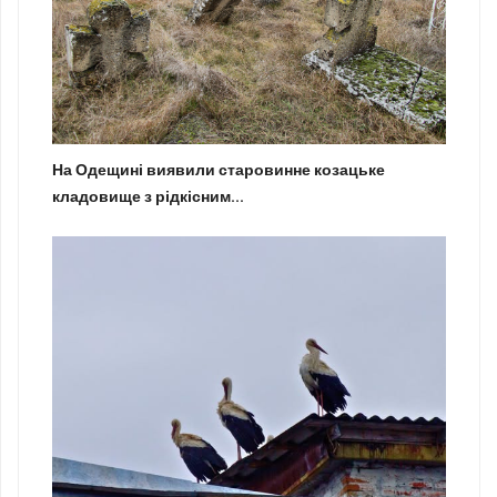
На Одещині виявили старовинне козацьке
кладовище з рідкісним...