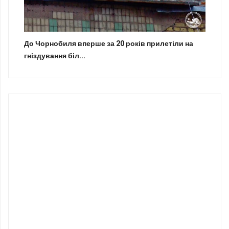
До Чорнобиля вперше за 20 років прилетіли на
гніздування біл...