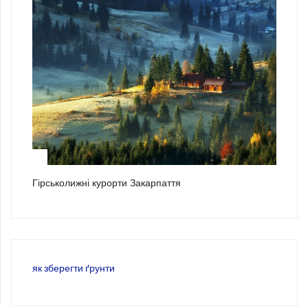
3
Гірськолижні курорти Закарпаття
як зберегти ґрунти