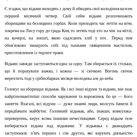
,
Є
згадки
що
відьми
виходять
з
дому
й
обходять
свої
володіння
колсен
.
перший
місячний
четвер
Свій
сейм
відьми
розпочинають
.
,
зборищами
на
безлюдних
горбах
Коли
приходить
час
летіти
на
віче
,
:
,
зокрема
на
Лису
гору
до
града
Кия
то
летять
тоді
хто
на
чім
на
мітлі
,
,
...
на
кочерзі
на
лопаті
якою
садлсають
хліб
у
піч
Перед
тим
'
,
обов
язково
змащують
собі
під
пахвами
священним
мастилом
-
.
приготовленим
із
тирлич
трави
.
,
Відьми
завжди
заступаються
одна
за
одну
Там
збирається
їх
стільки
,
.
що
й
порахувати
важко
і
кожна
—
зі
свічкою
Вогонь
свічок
-
.
мерехтить
тоді
у
срібнобарвах
місяця
молодика
але
до
неба
.
,
Головує
на
зборищах
відьмак
Як
і
всі
інші
відуни
та
відьми
він
знає
,
найрізноманітніші
способи
чарування
та
ворожіння
бо
це
—
його
.
,
,
заняття
Взагалі
всі
відуни
—
дуже
знаючі
люди
молсуть
бачити
й
.
,
,
,
-
передбачати
майбутнє
Головний
відьмак
або
інакше
вовкулака
,
.
перевертень
керує
всіма
іншими
нечестивцями
Серед
відьом
теле
.
вибирається
відьма
над
відьмами
У
відьмака
є
дванадцять
:
'
,
заступників
п
ять
перших
і
сім
других
які
керують
діяльністю