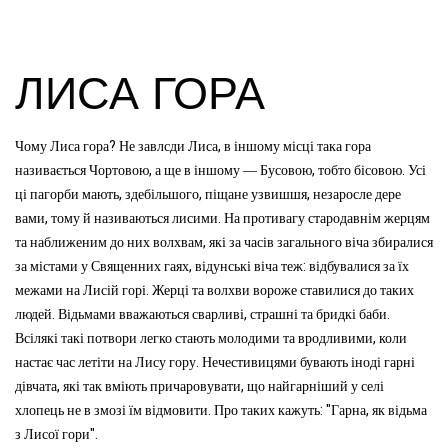
ЛИСА ГОРА
?
,
Чому
Лиса
гора
Не
завлсди
Лиса
в
іншому
місці
така
гора
,
,
.
називається
Чортовою
а
ще
в
іншому
—
Бусовою
тобто
бісовою
Усі
,
,
,
ці
пагорби
мають
здебільшого
піщане
узвишшя
незаросле
дере
,
.
вами
тому
й
називаються
лисими
На
противагу
стародавнім
жерцям
,
та
наближеним
до
них
волхвам
які
за
часів
загального
віча
збиралися
,
:
за
містами
у
Священних
гаях
відунські
віча
теж
відбувалися
за
їх
.
межами
на
Лисій
горі
Жерці
та
волхви
вороже
ставилися
до
таких
.
,
.
людей
Відьмами
вважаються
сварливі
страшні
та
бридкі
баби
,
Всілякі
такі
потвори
легко
стають
молодими
та
вродливими
коли
.
настає
час
летіти
на
Лису
гору
Нечестивицями
бувають
іноді
гарні
,
,
дівчата
які
так
вміють
причаровувати
що
найгарніший
у
селі
.
: "
,
хлопець
не
в
змозі
їм
відмовити
Про
таких
кажуть
Гарна
як
відьма
".
з
Лисої
гори