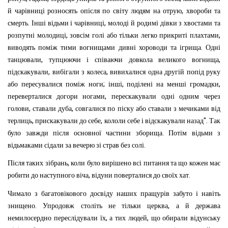
,
й
чарівниці
розносять
опісля
по
світу
людям
на
отрую
хвороби
та
.
,
смерть
Інші
відьми
і
чарівниці
молоді
й
родимі
дівки
з
хвостами
та
,
,
розпутні
молодиці
зовсім
голі
або
тільки
легко
прикриті
плахтами
.
виводять
поміж
тими
вогнищами
дивні
хороводи
та
ігрища
Одні
,
,
танцювали
тупцюючи
і
співаючи
довкола
великого
вогнища
,
,
підскакували
вибігали
з
колеса
вивихалися
одна
другій
попід
руку
;
,
,
або
пересувалися
поміж
ноги
інші
поділені
на
менші
громадки
,
переверталися
догори
ногами
перескакували
одні
одним
через
,
,
голови
ставали
дуба
совгалися
по
піску
або
ставали
з
мечиками
від
,
,
".
терлиць
прискакували
до
себе
кололи
себе
і
відскакували
назад
Так
.
було
завжди
після
основної
частини
зборища
Потім
відьми
з
.
відьмаками
сідали
за
вечерю
зі
страв
без
солі
,
Після
таких
зібрань
коли
було
вирішено
всі
питання
та
що
кожен
має
,
.
робити
до
наступного
віча
відуни
поверталися
до
своїх
хат
Чимало
з
багатовікового
досвіду
наших
пращурів
забуто
і
навіть
.
,
знищено
Упродовж
століть
не
тільки
церква
а
й
держава
,
,
немилосердно
переслідували
їх
а
тих
людей
що
обирали
відунську