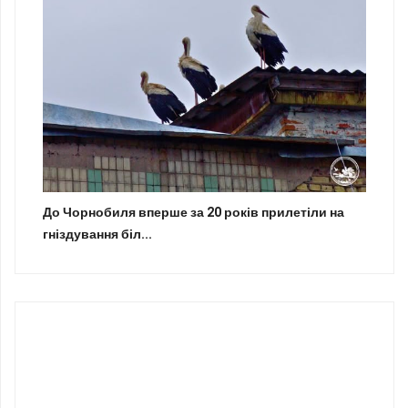
До Чорнобиля вперше за 20 років прилетіли на
гніздування біл...