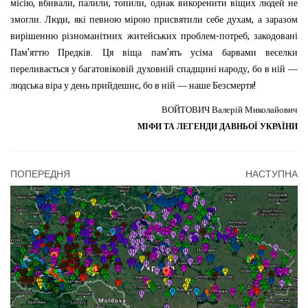
,
,
,
,
місію
вбивали
палили
топили
однак
викоренити
віщих
людей
не
.
,
,
змогли
Люди
які
певною
мірою
присвятили
себе
духам
а
заразом
-
,
вирішенню
різноманітних
житейських
проблем
потреб
закодовані
'
.
'
Пам
яттю
Предків
Ця
віща
пам
ять
усіма
барвами
веселки
,
переливається
у
багатовіковій
духовній
спадщині
народу
бо
в
ній
—
,
!
людська
віра
у
день
прийдешнє
бо
в
ній
—
наше
Безсмертя
ВОЙТОВИЧ
Валерій Миколайович
МІФИ ТА ЛЕГЕНДИ ДАВНЬОЇ УКРАЇНИ
ПОПЕРЕДНЯ
НАСТУПНА