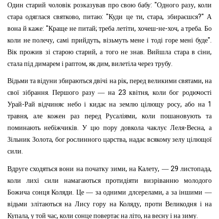
: "
,
Один
старий
чоловік
розказував
про
свою
бабу
Одного
разу
коли
,
: "
,
,
?"
стара
одяглася
святково
питаю
Куди
це
ти
стара
збираєшся
А
: "
;
,
-
-
,
.
вона
й
каже
Краще
не
питай
треба
летіти
хочеш
не
хоч
а
треба
Бо
,
,
".
коли
не
полечу
самі
прийдуть
візьмуть
мене
і
тоді
горе
мені
буде
,
.
,
Вік
прожив
зі
старою
старий
а
того
не
знав
Вийшла
стара
в
сіни
,
,
.
стала
під
димарем
і
раптом
як
дим
вилетіла
через
трубу
,
,
Відьми
та
відуни
збираються
двічі
на
рік
перед
великими
святами
на
.
23
,
свої
зібрання
Першого
разу
—
на
квітня
коли
бог
родючості
-
,
1
Урай
Рай
відчиняє
небо
і
кидає
на
землю
цілющу
росу
або
на
,
,
травня
але
кожен
раз
перед
Русаліями
коли
пошановують
та
.
-
,
поминають
небіжчиків
У
цю
пору
довкола
чаклує
Леля
Весна
а
,
,
Зільник
Золота
бог
рослинного
царства
надає
всякому
зелу
цілющої
.
сили
,
,
29
,
Вдруге
сходяться
вони
на
початку
зими
на
Калету
—
листопада
коли
лихі
сили
намагаються
протидіяти
визріванню
молодого
.
,
Божича
сонця
Коляди
Це
—
за
одними
длсерелами
а
за
іншими
—
,
відьми
злітаються
на
Лису
гору
на
Коляду
проти
Великодня
і
на
,
,
,
.
Купала
у
той
час
коли
сонце
повертає
на
літо
на
весну
і
на
зиму