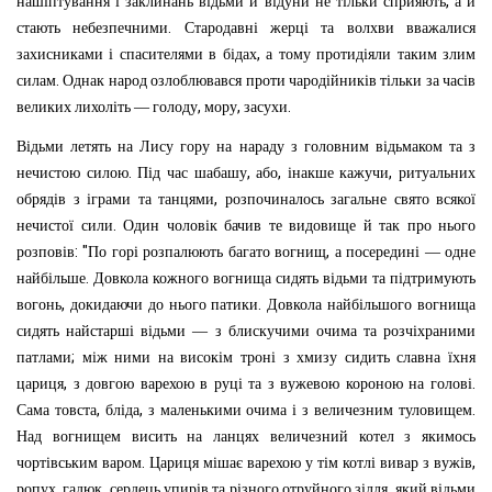
,
нашіпту
вання
і
заклинань
відьми
й
відуни
не
тільки
сприяють
а
й
.
стають
небезпеч
ними
Стародавні
жерці
та
волхви
вважалися
,
захисниками
і
спасителями
в
бідах
а
тому
протидіяли
таким
злим
.
силам
Однак
народ
озлоблювався
проти
чародійників
тільки
за
часів
,
,
.
великих
лихоліть
—
голоду
мору
засухи
Відьми
летять
на
Лису
гору
на
нараду
з
головним
відьмаком
та
з
.
,
,
,
нечистою
силою
Під
час
шабашу
або
інакше
кажучи
ритуальних
,
обрядів
з
іграми
та
танцями
розпочиналось
загальне
свято
всякої
.
нечистої
сили
Один
чоловік
бачив
те
видовище
й
так
про
нього
: "
,
розповів
По
горі
розпалюють
багато
вогнищ
а
посередині
—
одне
.
найбільше
Довкола
кожного
вогнища
сидять
відьми
та
підтримують
,
.
вогонь
докидаючи
до
нього
патики
Довкола
найбільшого
вогнища
сидять
найстарші
відьми
—
з
блискучими
очима
та
розчіхраними
;
патлами
між
ними
на
високім
троні
з
хмизу
сидить
славна
їхня
,
.
цариця
з
довгою
варехою
в
руці
та
з
вужевою
короною
на
голові
,
,
.
Сама
товста
бліда
з
маленькими
очима
і
з
величезним
туловищем
Над
вогнищем
висить
на
ланцях
величезний
котел
з
якимось
.
,
чортівським
варом
Цариця
мішає
варехою
у
тім
котлі
вивар
з
вужів
,
,
,
ропух
гадюк
сердець
упирів
та
різного
отруйного
зілля
який
відьми