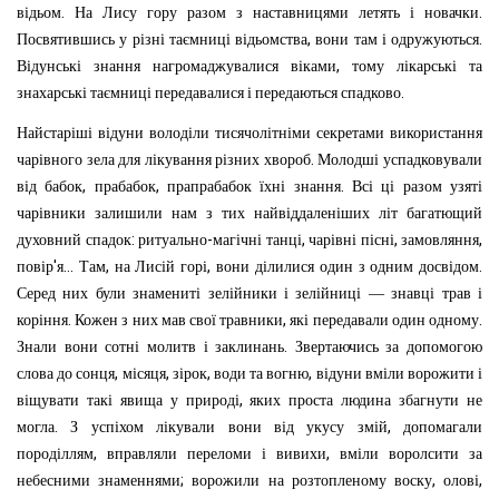
.
.
відьом
На
Лису
гору
разом
з
наставницями
летять
і
новачки
,
.
Посвятившись
у
різні
таємниці
відьомства
вони
там
і
одружуються
,
Відунські
знання
нагромаджувалися
віками
тому
лікарські
та
.
знахарські
таємниці
передавалися
і
передаються
спадково
Найстаріші
відуни
володіли
тисячолітніми
секретами
використання
.
чарівного
зела
для
лікування
різних
хвороб
Молодші
успадковували
,
,
.
від
бабок
прабабок
прапрабабок
їхні
знання
Всі
ці
разом
узяті
чарівники
залишили
нам
з
тих
найвіддаленіших
літ
багатющий
:
-
,
,
,
духовний
спадок
ритуально
магічні
танці
чарівні
пісні
замовляння
'
...
,
,
.
повір
я
Там
на
Лисій
горі
вони
ділилися
один
з
одним
досвідом
Серед
них
були
знамениті
зелійники
і
зелійниці
—
знавці
трав
і
.
,
.
коріння
Кожен
з
них
мав
свої
травники
які
передавали
один
одному
.
Знали
вони
сотні
молитв
і
заклинань
Зверта
ючись
за
допомогою
,
,
,
,
слова
до
сонця
місяця
зірок
води
та
вогню
відуни
вміли
ворожити
і
,
віщувати
такі
явища
у
природі
яких
проста
людина
збагнути
не
.
,
могла
З
успіхом
лікували
вони
від
укусу
змій
допомагали
,
,
породіллям
вправляли
переломи
і
вивихи
вміли
воролсити
за
;
,
,
небесними
знаменнями
ворожили
на
розтопленому
воску
олові