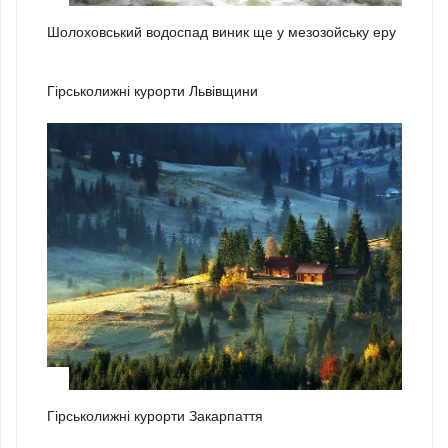
Шолоховський водоспад виник ще у мезозойську еру
1
Гірськолижні курорти Львівщини
2
Гірськолижні курорти Закарпаття