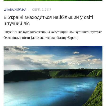
ЦІКАВА УКРАЇНА
СЕРП. 9, 2017
В Україні знаходиться найбільший у світі
штучний ліс
Штучний ліс було висаджено на Херсонщині аби зупинити пустелю
Олешківські піски (до слова теж найбільшу Європі)