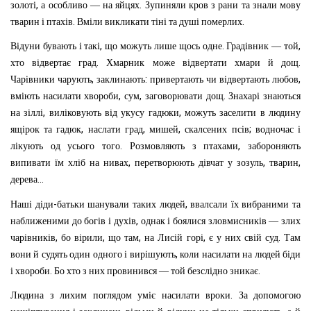
,
.
золоті
а
особливо
—
на
яйцях
Зупиняли
кров
з
рани
та
знали
мову
.
.
тварин
і
птахів
Вміли
викликати
тіні
та
душі
померлих
,
.
,
Відуни
бувають
і
такі
що
можуть
лише
щось
одне
Градівник
—
той
.
.
хто
відвертає
град
Хмарник
може
відвертати
хмари
й
дощ
,
:
,
Чарівники
чарують
заклинають
привертають
чи
відвертають
любов
,
,
.
вміють
насилати
хвороби
сум
заговорювати
дощ
Знахарі
знаються
,
,
на
зіллі
виліковують
від
укусу
гадюки
можуть
заселити
в
людину
,
,
,
;
ящірок
та
гадюк
наслати
град
мишей
скалсених
псів
водночас
і
.
,
лікують
од
усього
того
Розмовляють
з
птахами
забороняють
,
,
,
випивати
їм
хліб
на
нивах
перетворюють
дівчат
у
зозуль
тварин
...
дерева
-
,
Наші
діди
батьки
шанували
таких
людей
ввалсали
їх
вибраними
та
,
наближеними
до
богів
і
духів
однак
і
боялися
зловмисників
—
злих
,
,
,
,
.
чарів
ників
бо
вірили
що
там
на
Лисій
горі
є
у
них
свій
суд
Там
,
вони
й
судять
один
одного
і
вирішують
коли
насилати
на
людей
біди
.
.
і
хвороби
Бо
хто
з
них
провинився
—
той
безслідно
зникає
.
Людина
з
лихим
поглядом
уміє
насилати
вроки
За
допомогою