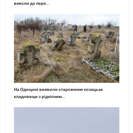
внесли до пере...
На Одещині виявили старовинне козацьке
кладовище з рідкісним...