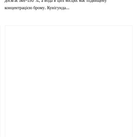
досягає 146-150 %, а вода в цих місцях має підвищену
концентрацією брому. Кунігунда...