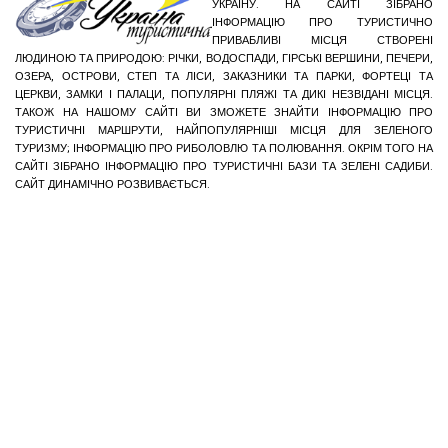
УКРАЇНУ. НА САЙТІ ЗІБРАНО
ІНФОРМАЦІЮ ПРО ТУРИСТИЧНО
ПРИВАБЛИВІ МІСЦЯ СТВОРЕНІ
ЛЮДИНОЮ ТА ПРИРОДОЮ: РІЧКИ, ВОДОСПАДИ, ГІРСЬКІ ВЕРШИНИ, ПЕЧЕРИ,
ОЗЕРА, ОСТРОВИ, СТЕП ТА ЛІСИ, ЗАКАЗНИКИ ТА ПАРКИ, ФОРТЕЦІ ТА
ЦЕРКВИ, ЗАМКИ І ПАЛАЦИ, ПОПУЛЯРНІ ПЛЯЖІ ТА ДИКІ НЕЗВІДАНІ МІСЦЯ.
ТАКОЖ НА НАШОМУ САЙТІ ВИ ЗМОЖЕТЕ ЗНАЙТИ ІНФОРМАЦІЮ ПРО
ТУРИСТИЧНІ МАРШРУТИ, НАЙПОПУЛЯРНІШІ МІСЦЯ ДЛЯ ЗЕЛЕНОГО
ТУРИЗМУ; ІНФОРМАЦІЮ ПРО РИБОЛОВЛЮ ТА ПОЛЮВАННЯ. ОКРІМ ТОГО НА
САЙТІ ЗІБРАНО ІНФОРМАЦІЮ ПРО ТУРИСТИЧНІ БАЗИ ТА ЗЕЛЕНІ САДИБИ.
САЙТ ДИНАМІЧНО РОЗВИВАЄТЬСЯ.