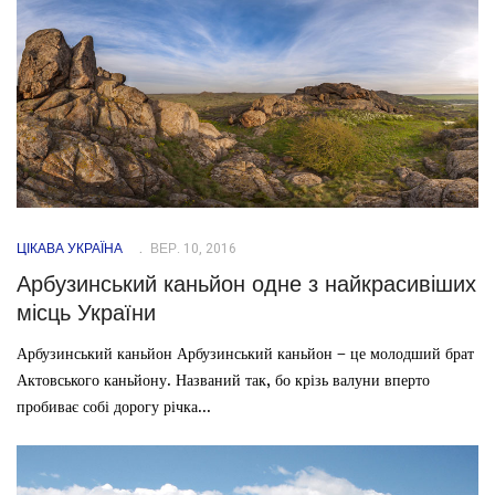
ЦІКАВА УКРАЇНА
ВЕР. 10, 2016
Арбузинський каньйон одне з найкрасивіших
місць України
Арбузинський каньйон Арбузинський каньйон – це молодший брат
Актовського каньйону. Названий так, бо крізь валуни вперто
пробиває собі дорогу річка...