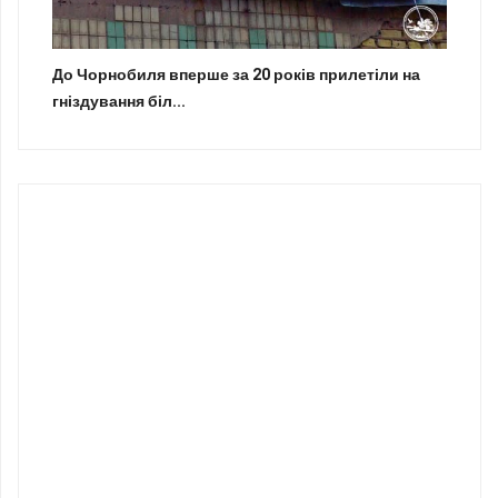
До Чорнобиля вперше за 20 років прилетіли на
гніздування біл...