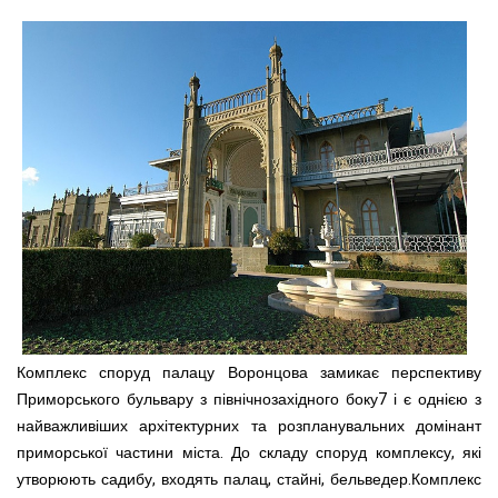
Комплекс споруд палацу Воронцова замикає перспективу
Приморського бульвару з північнозахідного боку7 і є однією з
найважливіших архітектурних та розпланувальних домінант
приморської частини міста. До складу споруд комплексу, які
утворюють садибу, входять палац, стайні, бельведер.Комплекс