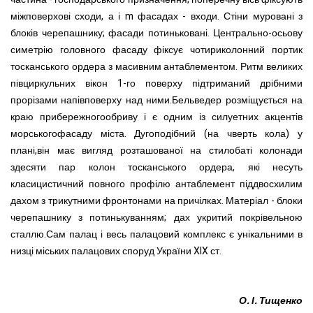
міжповерхові сходи, а і m фасадах - входи. Стіни муровані з
блоків черепашнику; фасади потиньковані. Центрально-осьову
симетрію головного фасаду фіксує чотириколонний портик
тосканського ордера з масивним антаблементом. Ритм великих
півциркульних вікон 1-го поверху підтриманий дрібними
прорізами напівповерху над ними.Бельведер розміщується на
краю прибережногообриву і є одним із силуетних акцентів
морськогофасаду міста. Дугоподібний (на чверть кола) у
плані,він має вигляд розташованої на стилобаті колонади
здесяти пар колон тосканського ордера, які несуть
класицистичний повного профілю антаблемент піддвосхилим
дахом з трикутними фронтонами на причілках. Матеріал - блоки
черепашнику з потинькуванням; дах укритий покрівельною
сталлю.Сам палац і весь палацовий комплекс є унікальними в
низці міських палацових споруд України XIX ст.
О. І. Тищенко