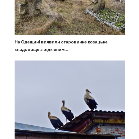
На Одещині виявили старовинне козацьке
кладовище з рідкісним...