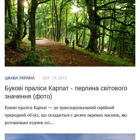
ЦІКАВА УКРАЇНА
БЕР. 19, 2016
Букові праліси Карпат - перлина світового
значення (фото)
Букові праліси Карпат — це транснаціональний серійний
природний об'єкт, що складається з десяти окремих масивів, які
розташовані вздовж осі...