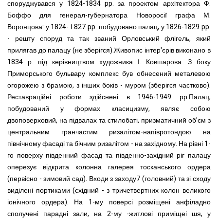
споруджувався у 1824-1834 pp. за проектом архітектора Ф.
Боффо для генерал-губернатора Новоросії графа М.
Воронцова: у 1824- І 827 pp. побудовано палац, у 1826-1829 pp.
- решту споруд та так званий Орловський флігель, який
прилягав до палацу (не зберігся).Живопис інтер'єрів виконано в
1834 р. під керівництвом художника І. Ковшарова. З боку
Приморського бульвару комплекс був обнесений металевою
огорожею з брамою, з інших боків - муром (зберігся частково).
Реставраційні роботи здійснені в 1946-1949 рр.Палац,
побудований у формах класицизму, являє собою
двоповерховий, на підвалах та стилобаті, призматичний об'єм з
центральним гранчастим ризалітом-напівротондою на
північному фасаді та бічним ризалітом - на західному. На рівні 1-
го поверху південний фасад та південно-західний ріг палацу
оперезує відкрита колонна галерея тосканського ордера
(первісно - зимовий сад). Входи з заходу7 (головний) та зі сходу
виділені портиками (східний - з тричетвертних колон великого
іонічного ордера). На 1-му поверсі розміщені анфіладно
сполучені парадні зали, на 2-му -житлові приміщеі шя, у