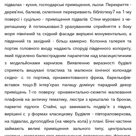
підвалах - кухня, господарські приміщення, льохи. Перекриття -
дерев'яні, балкові, склепіння перекривають бібліотеку7 на 1-му
поверсі і суцільно - приміщення підвалів. Стіни муровані з че-
репашнику й потиньковані.З урахуванням сприйняття з боку
моря північний та східний фасади вирішені монументально, а
південний та західний - більш камерно. Колонна галерея та
портик головного входу надають споруді південного колориту,
який підсилено балюстрадним парапетом над класицистичним
з модильйонами карнизом. Виявленню виразності будівлі
сприяють вишукані пластика та малюнок іонічної колонади
східно- с. го портика, орнаментованого фриза, барельєфів-
вставок тощо.В інтер'єрах палацу домінує парадний декор
приміщень 1-го поверху: орнаментально-сюжетні малювання
плафонів на античну тематику, люстри з кришталю та бронзи,
паркетні підлоги. Стайні, що замикають подвір'я з півдня,
вирішені с. у формах класицизму. Будівля - півтораповерхова,
на підвалах, дугоподібна (на чверть кола) у плані. Бічні частини
займають великі приміщення зального типу; центральна
частина - господарського призначення; поперечну вісь фіксують