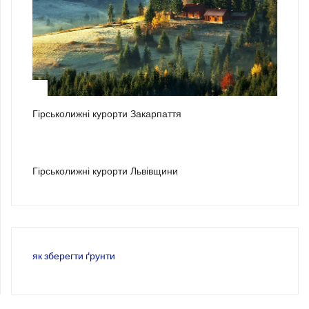
2
Гірськолижні курорти Закарпаття
3
Гірськолижні курорти Львівщини
як зберегти ґрунти