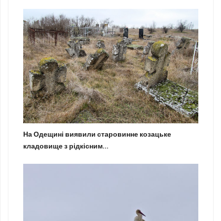
На Одещині виявили старовинне козацьке
кладовище з рідкісним...