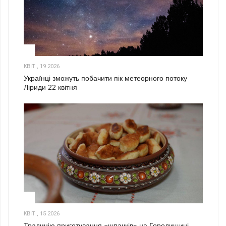
2
КВІТ., 19 2026
Українці зможуть побачити пік метеорного потоку
Ліриди 22 квітня
3
КВІТ., 15 2026
Традицію приготування «шпачків» на Городищині