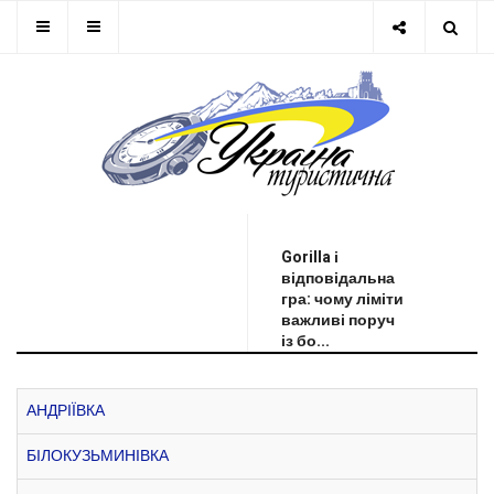
ОСТАННЯ НОВИНА
Gorilla і
відповідальна
гра: чому ліміти
важливі поруч
із бо...
АНДРІЇВКА
БІЛОКУЗЬМИНІВКА