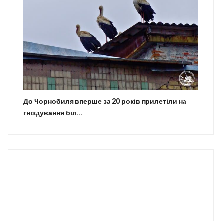
До Чорнобиля вперше за 20 років прилетіли на
гніздування біл...