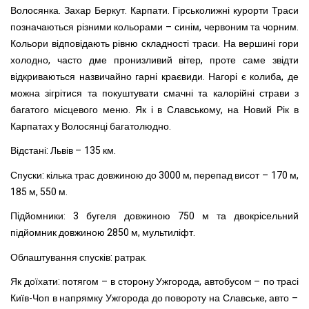
Волосянка. Захар Беркут. Карпати. Гірськолижні курорти Траси
позначаються різними кольорами – синім, червоним та чорним.
Кольори відповідають рівню складності траси. На вершині гори
холодно, часто дме пронизливий вітер, проте саме звідти
відкриваються назвичайно гарні краєвиди. Нагорі є колиба, де
можна зігрітися та покуштувати смачні та калорійні страви з
багатого місцевого меню. Як і в Славському, на Новий Рік в
Карпатах у Волосянці багатолюдно.
Відстані: Львів – 135 км.
Спуски: кілька трас довжиною до 3000 м, перепад висот – 170 м,
185 м, 550 м.
Підйомники: 3 бугеля довжиною 750 м та двокрісельний
підйомник довжиною 2850 м, мультиліфт.
Облаштування спусків: ратрак.
Як доїхати: потягом – в сторону Ужгорода, автобусом – по трасі
Київ-Чоп в напрямку Ужгорода до повороту на Славське, авто –