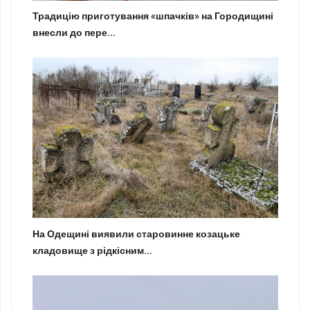
Традицію приготування «шпачків» на Городищині
внесли до пере...
На Одещині виявили старовинне козацьке
кладовище з рідкісним...