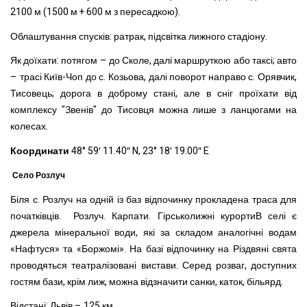
2100 м (1500 м + 600 м з пересадкою).
Облаштування спусків: ратрак, підсвітка лижного стадіону.
Як доїхати: потягом – до Сколе, далі маршруткою або таксі; авто
– трасі Київ-Чоп до с. Козьова, далі поворот направо с. Орявчик,
Тисовець; дорога в доброму стані, але в сніг проїхати від
комплексу "Звенів" до Тисовця можна лише з ланцюгами на
колесах.
Координати
48° 59′ 11.40″ N, 23° 18′ 19.00″ E
Село Розлуч
Біля с. Розлуч на одній із баз відпочинку прокладена траса для
початківців. Розлуч. Карпати. Гірськолижні курортиВ селі є
джерела мінеральної води, які за складом аналогічні водам
«Нафтуся» та «Боржомі». На базі відпочинку на Різдвяні свята
проводяться театралізовані вистави. Серед розваг, доступних
гостям бази, крім лиж, можна відзначити санки, каток, більярд.
Відстані: Львів – 125 км.