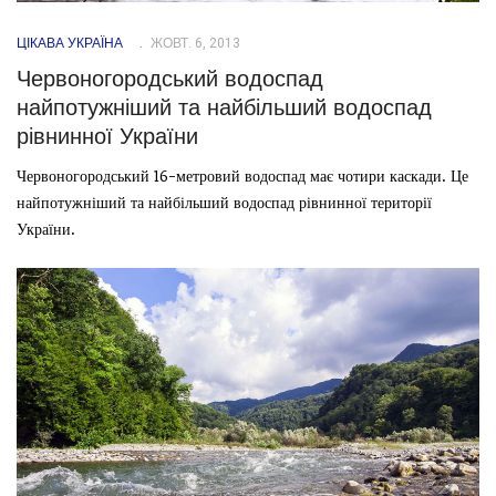
ЦІКАВА УКРАЇНА
ЖОВТ. 6, 2013
Червоногородський водоспад
найпотужніший та найбільший водоспад
рівнинної України
Червоногородський 16-метровий водоспад має чотири каскади. Це
найпотужніший та найбільший водоспад рівнинної території
України.