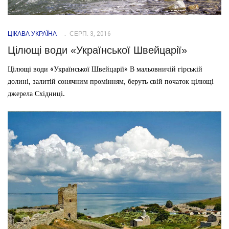
ЦІКАВА УКРАЇНА
СЕРП. 3, 2016
Цілющі води «Української Швейцарії»
Цілющі води «Української Швейцарії» В мальовничій гірській
долині, залитій сонячним промінням, беруть свій початок цілющі
джерела Східниці.