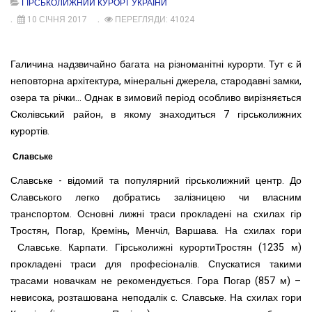
ГІРСЬКОЛИЖНИЙ КУРОРТ УКРАЇНИ
10 СІЧНЯ 2017
ПЕРЕГЛЯДИ: 41024
Галичина надзвичайно багата на різноманітні курорти. Тут є й
неповторна архітектура, мінеральні джерела, стародавні замки,
озера та річки... Однак в зимовий період особливо вирізняється
Сколівський район, в якому знаходиться 7 гірськолижних
курортів.
Славське
Славське - відомий та популярний гірськолижний центр. До
Славського легко добратись залізницею чи власним
транспортом. Основні лижні траси прокладені на схилах гір
Тростян, Погар, Кремінь, Менчіл, Варшава. На схилах гори
Славське. Карпати. Гірськолижні курортиТростян (1235 м)
прокладені траси для професіоналів. Спускатися такими
трасами новачкам не рекомендується. Гора Погар (857 м) –
невисока, розташована неподалік с. Славське. На схилах гори