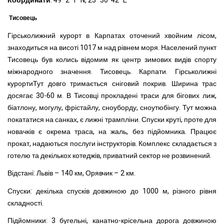
Координати
: 49° 2′ 1″ N, 23° 30′ 42″ E
Тисовець
Гірськолижний курорт в Карпатах оточений хвойним лісом,
знаходиться на висоті 1017 м над рівнем моря. Населений пункт
Тисовець був колись відомим як центр зимових видів спорту
міжнародного значення. Тисовець. Карпати. Гірськолижні
курортиТут довго тримається сніговий покрив. Ширина трас
досягає 30-60 м. В Тисовці прокладені траси для бігових лиж,
біатлону, могулу, фрістайлу, сноуборду, сноутюбінгу. Тут можна
покататися на санках, є лижні трампліни. Спуски круті, проте для
новачків є окрема траса, на жаль, без підйомника. Працює
прокат, надаються послуги інструкторів. Комплекс складається з
готелю та декількох котеджів, приватний сектор не розвинений.
Відстані: Львів – 140 км, Орявчик – 2 км.
Спуски: декілька спусків довжиною до 1000 м, різного рівня
складності.
Підйомники: 3 бугельні, канатно-крісельна дорога довжиною