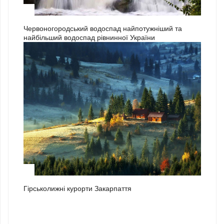
3
Червоногородський водоспад найпотужніший та
найбільший водоспад рівнинної України
1
Гірськолижні курорти Закарпаття
2