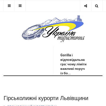
ОСТАННЯ НОВИНА
Gorilla і
відповідальна
гра: чому ліміти
важливі поруч
із бо...
Гірськолижні курорти Львівщини