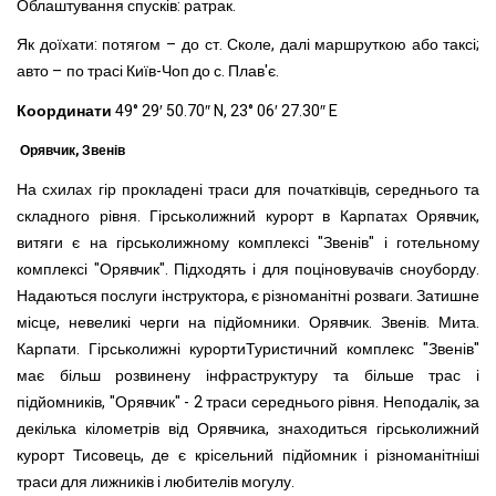
Облаштування спусків: ратрак.
Як доїхати: потягом – до ст. Сколе, далі маршруткою або таксі;
авто – по трасі Київ-Чоп до с. Плав'є.
Координати
49° 29′ 50.70″ N, 23° 06′ 27.30″ E
Орявчик, Звенів
На схилах гір прокладені траси для початківців, середнього та
складного рівня. Гірськолижний курорт в Карпатах Орявчик,
витяги є на гірськолижному комплексі "Звенів" і готельному
комплексі "Орявчик". Підходять і для поціновувачів сноуборду.
Надаються послуги інструктора, є різноманітні розваги. Затишне
місце, невеликі черги на підйомники. Орявчик. Звенів. Мита.
Карпати. Гірськолижні курортиТуристичний комплекс "Звенів"
має більш розвинену інфраструктуру та більше трас і
підйомників, "Орявчик" - 2 траси середнього рівня. Неподалік, за
декілька кілометрів від Орявчика, знаходиться гірськолижний
курорт Тисовець, де є крісельний підйомник і різноманітніші
траси для лижників і любителів могулу.