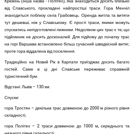
Кремінь (інша назва - Політех), яка знаходиться досить близько
від Славського, прокладені найпростіші траси. Гора Менчіл
знаходиться поблизу села Грабовець. Оренда житла та витяги
тут дешевші, ніж у Славському. Є прості траси, якими можуть
спускатись непідготовлені лижники. Недоліком цих трас є те, що
підйомник не досить досконалий. Для підйому до початку трас
на горі Варшава встановлено більш сучасний швидкісний витяг,
проте гора віддалена від поселення.
Традиційно на Новий Рік в Карпати приїзджає досить багато
гостей. Саме в ці дні Славське переживає справжній
туристичний бум.
Відстані: Львів – 130 км.
Спуски:
гора Тростян – декілька трас довжиною до 2000 м різного рівня
складності;
гора Політех – 2 траси довжиною до 1000 м, середнього та
низького рівня складності;