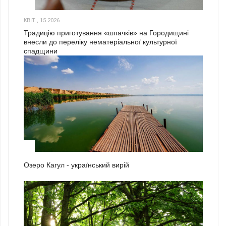
3
КВІТ., 15 2026
Традицію приготування «шпачків» на Городищині
внесли до переліку нематеріальної культурної
спадщини
1
Озеро Кагул - український вирій