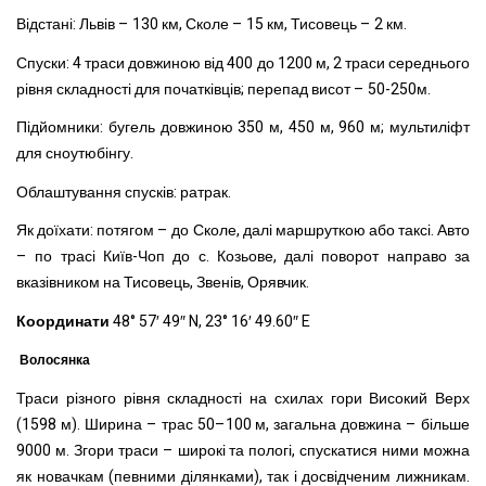
Відстані: Львів – 130 км, Сколе – 15 км, Тисовець – 2 км.
Спуски: 4 траси довжиною від 400 до 1200 м, 2 траси середнього
рівня складності для початківців; перепад висот – 50-250м.
Підйомники: бугель довжиною 350 м, 450 м, 960 м; мультиліфт
для сноутюбінгу.
Облаштування спусків: ратрак.
Як доїхати: потягом – до Сколе, далі маршруткою або таксі. Авто
– по трасі Київ-Чоп до с. Козьове, далі поворот направо за
вказівником на Тисовець, Звенів, Орявчик.
Координати
48° 57′ 49″ N, 23° 16′ 49.60″ E
Волосянка
Траси різного рівня складності на схилах гори Високий Верх
(1598 м). Ширина – трас 50–100 м, загальна довжина – більше
9000 м. Згори траси – широкі та пологі, спускатися ними можна
як новачкам (певними ділянками), так і досвідченим лижникам.