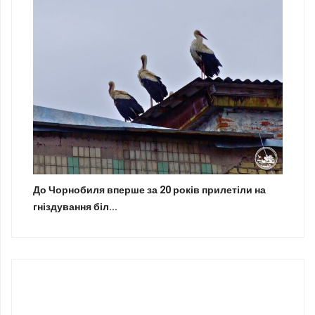
До Чорнобиля вперше за 20 років прилетіли на
гніздування біл...