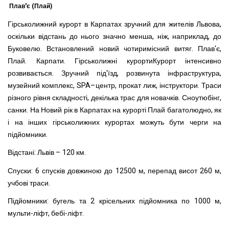
Плав'є (Плай)
Гірськолижний курорт в Карпатах зручний для жителів Львова,
оскільки відстань до нього значно менша, ніж, наприклад, до
Буковелю. Встановлений новий чотиримісний витяг. Плав'є,
Плай. Карпати. Гірськолижні курортиКурорт інтенсивно
розвивається. Зручний під'їзд, розвинута інфраструктура,
музейний комплекс, SPA–центр, прокат лиж, інструктори. Траси
різного рівня складності, декілька трас для новачків. Сноутюбінг,
санки. На Новий рік в Карпатах на курорті Плай багатолюдно, як
і на інших гірськолижних курортах можуть бути черги на
підйомники.
Відстані: Львів – 120 км.
Спуски: 6 спусків довжиною до 12500 м, перепад висот 260 м,
учбові траси.
Підйомники: бугель та 2 крісельних підйомника по 1000 м,
мульти-ліфт, бебі-ліфт.