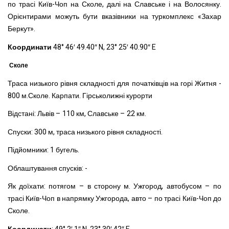
по трасі Київ-Чоп на Сколе, далі на Славське і на Волосянку.
Орієнтирами можуть бути вказівники на туркомплекс «Захар
Беркут».
Координати
48° 46′ 49.40″ N, 23° 25′ 40.90″ E
Сколе
Траса низького рівня складності для початківців на горі Житня -
800 м.Сколе. Карпати. Гірськолижні курорти
Відстані: Львів – 110 км, Славське – 22 км.
Спуски: 300 м, траса низького рівня складності.
Підйомники: 1 бугель.
Облаштування спусків: -
Як доїхати: потягом – в сторону м. Ужгород, автобусом – по
трасі Київ-Чоп в напрямку Ужгорода, авто – по трасі Київ-Чоп до
Сколе.