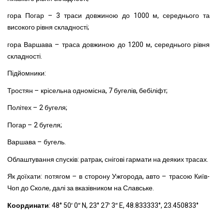
гора Погар – 3 траси довжиною до 1000 м, середнього та
високого рівня складності;
гора Варшава – траса довжиною до 1200 м, середнього рівня
складності.
Підйомники:
Тростян – крісельна одномісна, 7 бугелів, бебіліфт;
Політех – 2 бугеля;
Погар – 2 бугеля;
Варшава – бугель.
Облаштування спусків: ратрак, снігові гармати на деяких трасах.
Як доїхати: потягом – в сторону Ужгорода, авто – трасою Київ-
Чоп до Сколе, далі за вказівником на Славське.
Координати
: 48° 50′ 0″ N, 23° 27′ 3″ E, 48.833333°, 23.450833°