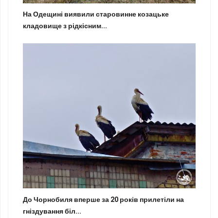
На Одещині виявили старовинне козацьке
кладовище з рідкісним...
До Чорнобиля вперше за 20 років прилетіли на
гніздування біл...