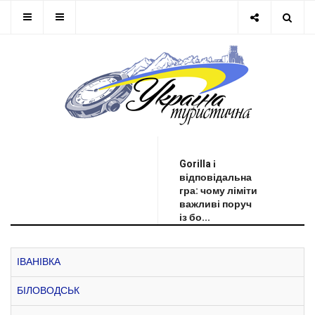
ОСТАННЯ НОВИНА
Gorilla і
відповідальна
гра: чому ліміти
важливі поруч
із бо...
ІВАНІВКА
БІЛОВОДСЬК