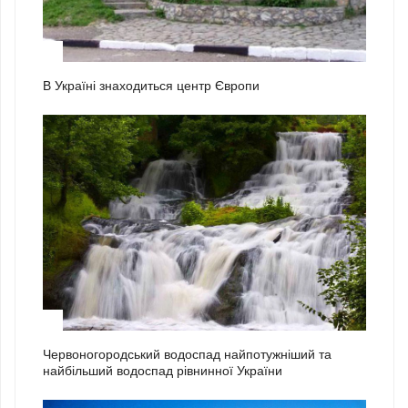
1
В Україні знаходиться центр Європи
2
Червоногородський водоспад найпотужніший та
найбільший водоспад рівнинної України