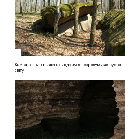
1
Кам'яне село вважають одним з незрозумілих чудес
світу