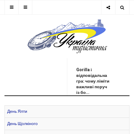
ОСТАННЯ НОВИНА
Gorilla і
відповідальна
гра: чому ліміти
важливі поруч
із бо...
День Ялти
День Щолкіного