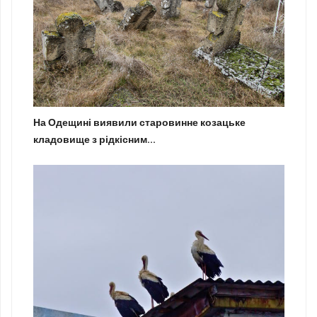
На Одещині виявили старовинне козацьке
кладовище з рідкісним...