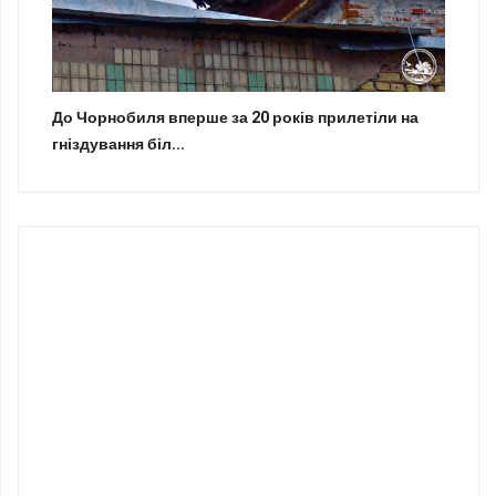
До Чорнобиля вперше за 20 років прилетіли на
гніздування біл...