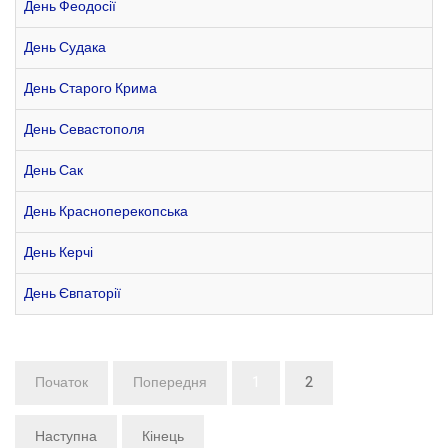
День Феодосії
День Судака
День Старого Крима
День Севастополя
День Сак
День Красноперекопська
День Керчі
День Євпаторії
Початок
Попередня
1
2
Наступна
Кінець