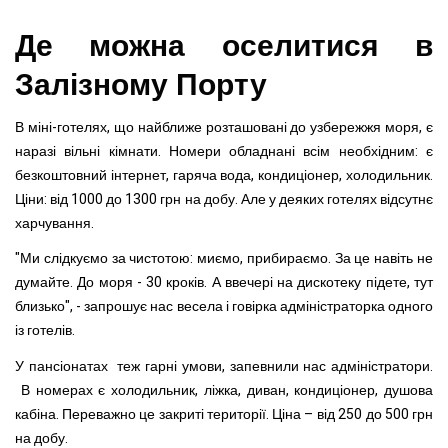
Де можна оселитися в
Залізному Порту
В міні-готелях, що найближе розташовані до узбережжя моря, є
наразі вільні кімнати. Номери обладнані всім необхідним: є
безкоштовний інтернет, гаряча вода, кондиціонер, холодильник.
Ціни: від 1000 до 1300 грн на добу. Але у деяких готелях відсутнє
харчування.
"Ми слідкуємо за чистотою: миємо, прибираємо. За це навіть не
думайте. До моря - 30 кроків. А ввечері на дискотеку підете, тут
близько", - запрошує нас весела і говірка адміністраторка одного
із готелів.
У пансіонатах теж гарні умови, запевнили нас адміністратори.
В номерах є холодильник, ліжка, диван, кондиціонер, душова
кабіна. Переважно це закриті території. Ціна – від 250 до 500 грн
на добу.