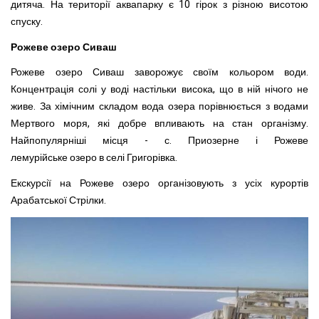
дитяча. На території аквапарку є 10 гірок з різною висотою
спуску.
Рожеве озеро Сиваш
Рожеве озеро Сиваш заворожує своїм кольором води.
Концентрація солі у воді настільки висока, що в ній нічого не
живе. За хімічним складом вода озера порівнюється з водами
Мертвого моря, які добре впливають на стан організму.
Найпопулярніші місця - с. Приозерне і Рожеве
лемурійське озеро в селі Григорівка.
Екскурсії на Рожеве озеро організовують з усіх курортів
Арабатської Стрілки.