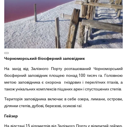
Чорноморський біосферний заповідник
На захід від Залізного Порту розташований Чорноморський
біосферний заповідник площею понад 100 тисяч га. Головною
метою заповідника є охорона гніздових і перелітних птахів, а
також унікальних комплексів піщаних арен і спустошених степів.
Територія заповідника включає в себе озера, лимани, острови,
ділянки степів, дубові, березові, осикові гаї.
Гейзер
На відстані 15 кілометрів від Залізного Порту є відкритий гейзер,