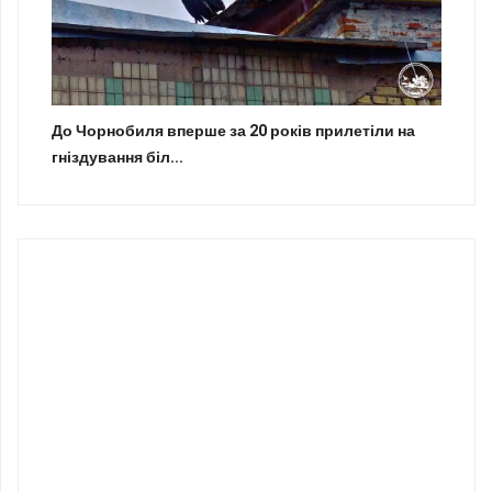
До Чорнобиля вперше за 20 років прилетіли на
гніздування біл...