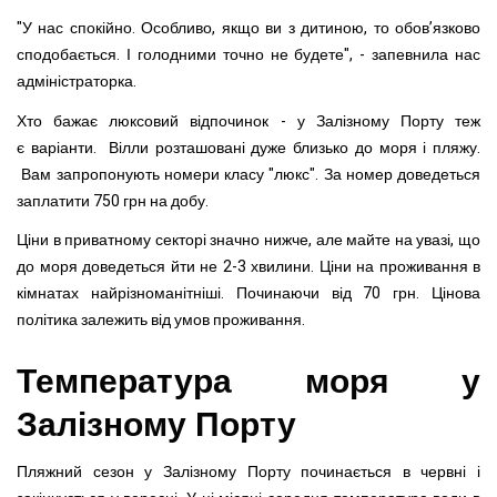
"У нас спокійно. Особливо, якщо ви з дитиною, то обов’язково
сподобається. І голодними точно не будете", - запевнила нас
адміністраторка.
Хто бажає люксовий відпочинок - у Залізному Порту теж
є варіанти. Вілли розташовані дуже близько до моря і пляжу.
Вам запропонують номери класу "люкс". За номер доведеться
заплатити 750 грн на добу.
Ціни в приватному секторі значно нижче, але майте на увазі, що
до моря доведеться йти не 2-3 хвилини. Ціни на проживання в
кімнатах найрізноманітніші. Починаючи від 70 грн. Цінова
політика залежить від умов проживання.
Температура моря у
Залізному Порту
Пляжний сезон у Залізному Порту починається в червні і