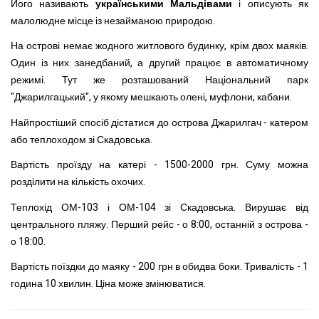
Його називають
українськими Мальдівами
і описують як
малолюдне місце із незайманою природою.
На острові немає жодного житлового будинку, крім двох маяків.
Один із них занедбаний, а другий працює в автоматичному
режимі. Тут же розташований Національний парк
"Джарилгацький", у якому мешкають олені, муфлони, кабани.
Найпростіший спосіб дістатися до острова Джарилгач - катером
або теплоходом зі Скадовська.
Вартість проїзду на катері - 1500-2000 грн. Суму можна
розділити на кількість охочих.
Теплохід ОМ-103 і ОМ-104 зі Скадовська. Вирушає від
центрального пляжу. Перший рейс - о 8:00, останній з острова -
о 18:00.
Вартість поїздки до маяку - 200 грн в обидва боки. Тривалість - 1
година 10 хвилин. Ціна може змінюватися.