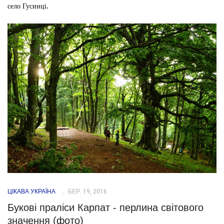
село Гусинці.
ЦІКАВА УКРАЇНА
БЕР. 19, 2016
Букові праліси Карпат - перлина світового
значення (фото)