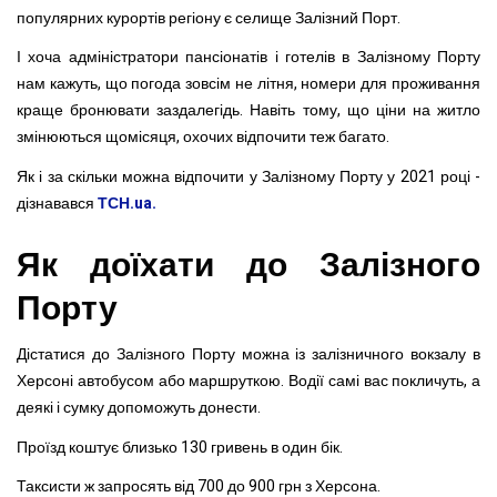
популярних курортів регіону є селище Залізний Порт.
І хоча адміністратори пансіонатів і готелів в Залізному Порту
нам кажуть, що погода зовсім не літня, номери для проживання
краще бронювати заздалегідь. Навіть тому, що ціни на житло
змінюються щомісяця, охочих відпочити теж багато.
Як і за скільки можна відпочити у Залізному Порту у 2021 році -
дізнавався
ТСН.ua.
Як доїхати до Залізного
Порту
Дістатися до Залізного Порту можна із залізничного вокзалу в
Херсоні автобусом або маршруткою. Водії самі вас покличуть, а
деякі і сумку допоможуть донести.
Проїзд коштує близько 130 гривень в один бік.
Таксисти ж запросять від 700 до 900 грн з Херсона.