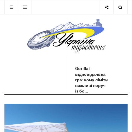
ОСТАННЯ НОВИНА
Gorilla і
відповідальна
гра: чому ліміти
важливі поруч
із бо...