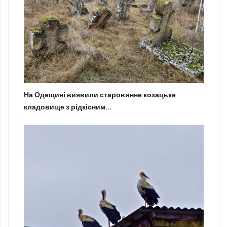
На Одещині виявили старовинне козацьке
кладовище з рідкісним...