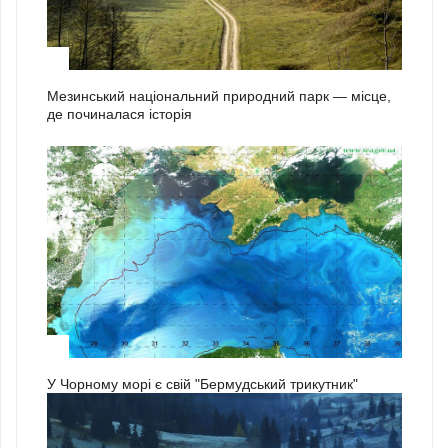
2
Мезинський національний природний парк — місце,
де починалася історія
3
У Чорному морі є свій "Бермудський трикутник"