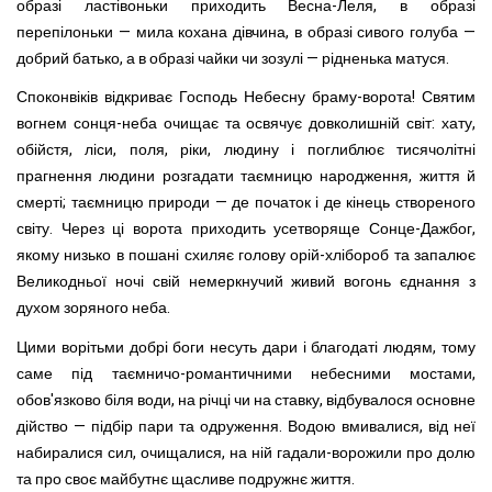
образі ластівоньки приходить Весна-Леля, в образі
перепілоньки — мила кохана дівчина, в образі сивого голуба —
добрий батько, а в образі чайки чи зозулі — рідненька матуся.
Споконвіків відкриває Господь Небесну браму-ворота! Святим
вогнем сонця-неба очищає та освячує довколишній світ: хату,
обійстя, ліси, поля, ріки, людину і поглиблює тисячолітні
прагнення людини розгадати таємницю народження, життя й
смерті; таємницю природи — де початок і де кінець створеного
світу. Через ці ворота приходить усетворяще Сонце-Дажбог,
якому низько в пошані схиляє голову орій-хлібороб та запалює
Великодньої ночі свій немеркнучий живий вогонь єднання з
духом зоряного неба.
Цими ворітьми добрі боги несуть дари і благодаті людям, тому
саме під таємничо-романтичними небесними мостами,
обов'язково біля води, на річці чи на ставку, відбувалося основне
дійство — підбір пари та одруження. Водою вмивалися, від неї
набиралися сил, очищалися, на ній гадали-ворожили про долю
та про своє майбутнє щасливе подружнє життя.