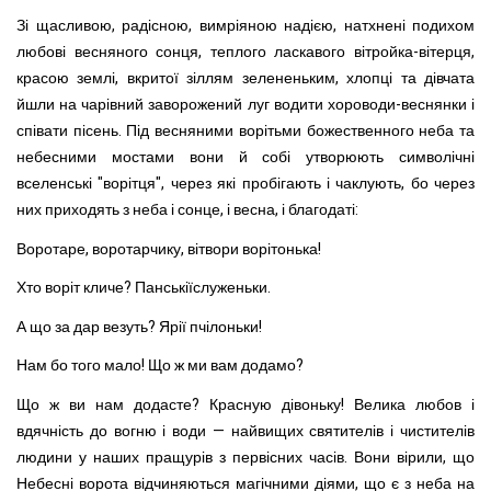
Зі щасливою, радісною, вимріяною надією, натхнені подихом
любові весняного сонця, теплого ласкавого вітройка-вітерця,
красою землі, вкритої зіллям зелененьким, хлопці та дівчата
йшли на чарівний заворожений луг водити хороводи-веснянки і
співати пісень. Під весняними ворітьми божест­венного неба та
небесними мостами вони й собі утворюють символічні
вселенські "ворітця", через які пробігають і чаклують, бо через
них приходять з неба і сонце, і весна, і благодаті:
Воротаре, воротарчику, вітвори ворітонька!
Хто воріт кличе? Панськіїслуженьки.
А що за дар везуть? Ярії пчілоньки!
Нам бо того мало! Що ж ми вам додамо?
Що ж ви нам додасте? Красную дівоньку! Велика любов і
вдячність до вогню і води — найвищих святителів і чистителів
людини у наших пращурів з первісних часів. Вони вірили, що
Небесні ворота відчиняються магічними діями, що є з неба на