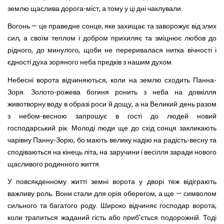
землю щаслива дорога-міст, а тому у ці дні чаклували.
Вогонь — це праведне сонце, яке захищає та заворожує від злих
сил, а своїм теплом і добром прихиляє та зміцнює любов до
рідного, до минулого, щоби не переривалася нитка вічності і
єдності духа зоряного неба предків з нашим духом.
Небесні ворота відчиняються, коли на землю сходить Панна-
Зоря. Золото-рожева богиня ронить з неба на довкілля
животворну воду в образі роси й дощу, а на Великий день разом
з небом-весною запрошує в гості до людей новий
господарський рік. Молоді люди ще до схід сонця закликають
чарівну Панну-Зорю, бо мають велику надію на радість-весну та
сподіваються на кінець літа, на заручини і весілля заради нового
щасливого родинного життя.
У повсякденному житті земні ворота у дворі теж відіграють
важливу роль. Вони стали для орія оберегом, а ще — символом
сильного та багатого роду. Широко відчиняє господар ворота,
коли трапиться жаданий гість або приб'ється подорожній. Тоді