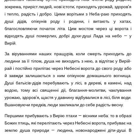
зокрема, приріст людей, нові істоти; приходять урожай, здоров'я
і тепло, радість і добро. Цими ворітьми з Неба-раю приходять
душі дідів, опікунів роду і родини, і витають у хатах,
благословляючи початок літа. Цим мостом через ці ворота і
відходять душі померлих, добрі духи-душі Лада на небо — у
Вирій.
За віруваннями наших пращурів, коли смерть приходить до
людини за її тілом, душа не виходить з нею, а відлітає у Вирій-
рай і постійно прилітає через Небесні ворота до свого роду або
й завжди залишається з ним опікуном домашнього вогнища.
Душі батьісів-дідів перебувають у лісі, в дереві, в камені, над
водою, тому всі священні дії, благання-молитви, чаклування
урожаю, здоров'я, щастя у давнину відбувалися в лісі, біля води.
Вшановуючи предків, люди закликали до себе радість-весну.
Першими прибувають з Вирію птахи — вісники неба: то в образі
Божих птиць, які перелітають через Небесні ворота, прибуває на
землю душа при­роди — людина, новонароджені діти-душі. В