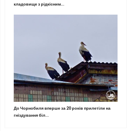
кладовище з рідкісним...
До Чорнобиля вперше за 20 років прилетіли на
гніздування біл...