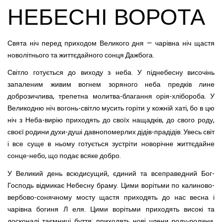
НЕБЕСНІ ВОРОТА
Свята ніч перед приходом Великого дня — чарівна ніч щастя
новолітнього та життєдайного сонця Дажбога.
Світло готується до виходу з неба. У піднебесну височінь
запаленим живим вогнем зоряного неба предків лине
доброзичлива, трепетна молитва-благання орія-хлібороба. У
Великодню ніч вогонь-світло мусить горіти у кожній хаті, бо в цю
ніч з Неба-вирію приходять до своїх нащадків, до свого роду,
своєї родини духи-душі давнопомерлих дідів-прадідів. Увесь світ
і все суще в ньому готується зустріти новорічне життєдайне
сонце-небо, що подає всяке добро.
У Великий день всюдисущий, єдиний та всеправедний Бог-
Господь відмикає Небесну браму. Цими ворітьми по калиново-
вербово-сонячному мосту щастя приходять до нас весна і
чарівна богиня Л еля. Цими ворітьми приходять високі та
досконалі таємниці буття; приходять нові члени роду-родини,