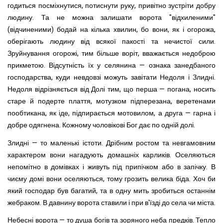
годиться посміхнутися, потиснути руку, привітно зустріти добру
людину. Та не можна залишати ворота "відхиленими"
(відчиненими) бодай на кілька хвилин, бо вони, як і огорожа,
оберігають людину від всякої пакості та нечистої сили.
Зруйнування огорожі, тим більше воріт, вважається недоброю
прикметою. Відсутність їх у селянина — ознака занедбаного
господарства, куди невдовзі можуть завітати Недоля і Злидні.
Недоля відрізняється від Долі тим, що перша — погана, носить
старе й подерте плаття, мотузком підперезана, веретенами
пообтикана, як іде, підпирається мотовилом, а друга — гарна і
добре одягнена. Кожному чоловікові Бог дає по одній долі.
Злидні — то маленькі істоти. Дрібним ростом та невгамовним
характером вони нагадують домашніх карликів. Оселяються
непомітно в домівках і живуть під припічком або в запічку. В
чиєму домі вони оселяються, тому грозить велика біда. Хоч би
який господар був багатий, та в одну мить зробиться останнім
жебраком. В давнину ворота ставили і при в'їзді до села чи міста.
Небесні ворота — то душа богів та зоряного неба предків. Тепло