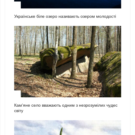
1
Українське біле озеро називають озером молодості
2
Кам'яне село вважають одним з незрозумілих чудес
світу