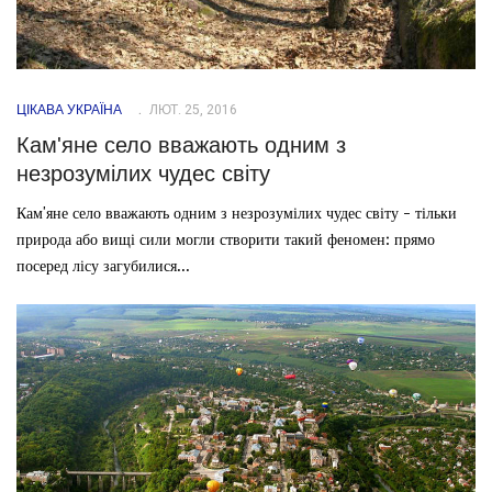
ЦІКАВА УКРАЇНА
ЛЮТ. 25, 2016
Кам'яне село вважають одним з
незрозумілих чудес світу
Кам'яне село вважають одним з незрозумілих чудес світу - тільки
природа або вищі сили могли створити такий феномен: прямо
посеред лісу загубилися...