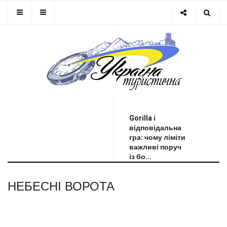
ОСТАННЯ НОВИНА
Gorilla і
відповідальна
гра: чому ліміти
важливі поруч
із бо...
НЕБЕСНІ ВОРОТА