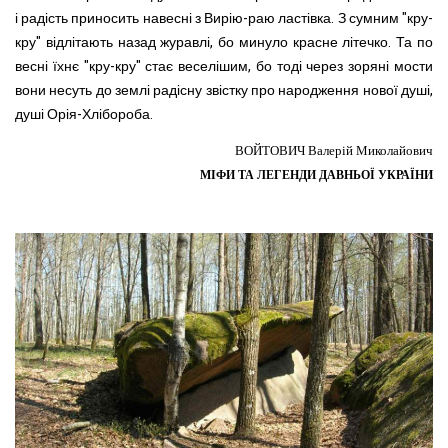
і радість приносить навесні з Вирію-раю ластівка. З сумним "кру-
кру" відлітають назад журавлі, бо минуло красне літечко. Та по
весні їхнє "кру-кру" стає веселішим, бо тоді через зоряні мости
вони несуть до землі радісну звістку про народження нової душі,
душі Орія-Хлібороба.
ВОЙТОВИЧ
Валерій Миколайович
МІФИ ТА ЛЕГЕНДИ ДАВНЬОЇ УКРАЇНИ