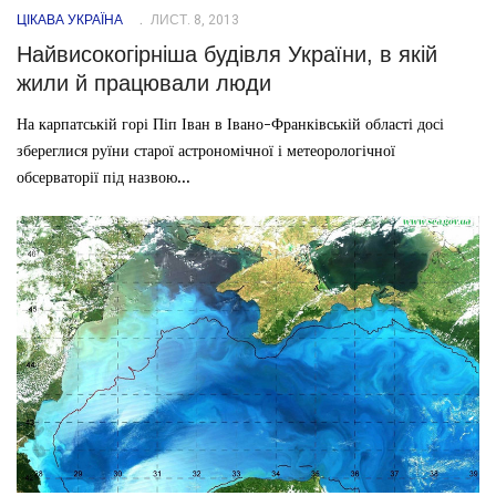
ЦІКАВА УКРАЇНА
ЛИСТ. 8, 2013
Найвисокогірніша будівля України, в якій
жили й працювали люди
На карпатській горі Піп Іван в Івано-Франківській області досі
збереглися руїни старої астрономічної і метеорологічної
обсерваторії під назвою...