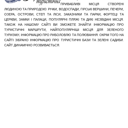
ПРИВАБЛИВІ МІСЦЯ СТВОРЕНІ
ЛЮДИНОЮ ТА ПРИРОДОЮ: РІЧКИ, ВОДОСПАДИ, ГІРСЬКІ ВЕРШИНИ, ПЕЧЕРИ,
ОЗЕРА, ОСТРОВИ, СТЕП ТА ЛІСИ, ЗАКАЗНИКИ ТА ПАРКИ, ФОРТЕЦІ ТА
ЦЕРКВИ, ЗАМКИ І ПАЛАЦИ, ПОПУЛЯРНІ ПЛЯЖІ ТА ДИКІ НЕЗВІДАНІ МІСЦЯ.
ТАКОЖ НА НАШОМУ САЙТІ ВИ ЗМОЖЕТЕ ЗНАЙТИ ІНФОРМАЦІЮ ПРО
ТУРИСТИЧНІ МАРШРУТИ, НАЙПОПУЛЯРНІШІ МІСЦЯ ДЛЯ ЗЕЛЕНОГО
ТУРИЗМУ; ІНФОРМАЦІЮ ПРО РИБОЛОВЛЮ ТА ПОЛЮВАННЯ. ОКРІМ ТОГО НА
САЙТІ ЗІБРАНО ІНФОРМАЦІЮ ПРО ТУРИСТИЧНІ БАЗИ ТА ЗЕЛЕНІ САДИБИ.
САЙТ ДИНАМІЧНО РОЗВИВАЄТЬСЯ.