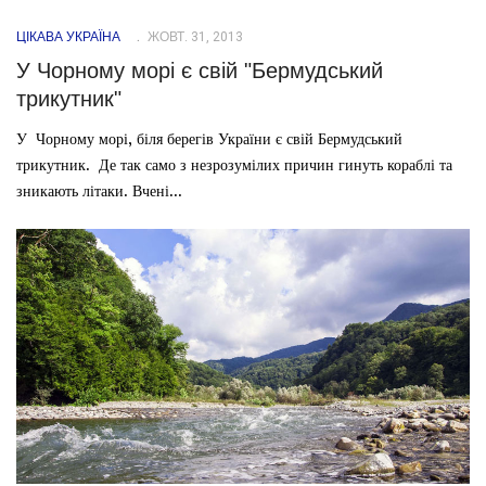
ЦІКАВА УКРАЇНА
ЖОВТ. 31, 2013
У Чорному морі є свій "Бермудський
трикутник"
У Чорному морі, біля берегів України є свій Бермудський
трикутник. Де так само з незрозумілих причин гинуть кораблі та
зникають літаки. Вчені...