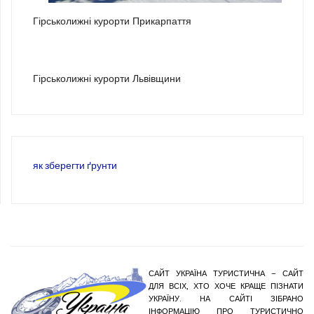
Гірськолижні курорти Прикарпаття
3
Гірськолижні курорти Львівщини
як зберегти ґрунти
САЙТ УКРАЇНА ТУРИСТИЧНА – САЙТ
ДЛЯ ВСІХ, ХТО ХОЧЕ КРАЩЕ ПІЗНАТИ
УКРАЇНУ. НА САЙТІ ЗІБРАНО
ІНФОРМАЦІЮ ПРО ТУРИСТИЧНО