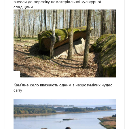
внесли до переліку нематеріальної культурної
спадщини
1
Кам'яне село вважають одним з незрозумілих чудес
світу