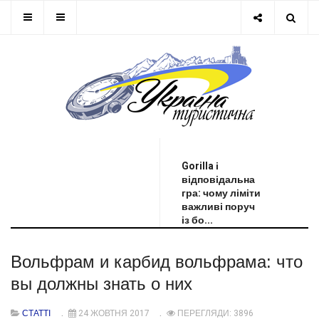
ОСТАННЯ НОВИНА
Gorilla і
відповідальна
гра: чому ліміти
важливі поруч
із бо...
Вольфрам и карбид вольфрама: что
вы должны знать о них
СТАТТІ
24 ЖОВТНЯ 2017
ПЕРЕГЛЯДИ: 3896