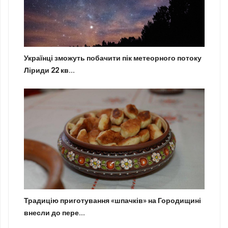
Українці зможуть побачити пік метеорного потоку
Ліриди 22 кв...
Традицію приготування «шпачків» на Городищині
внесли до пере...