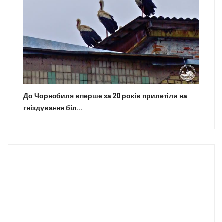
До Чорнобиля вперше за 20 років прилетіли на
гніздування біл...