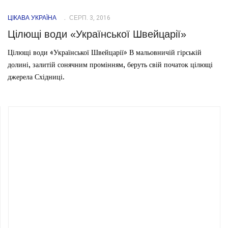
ЦІКАВА УКРАЇНА
СЕРП. 3, 2016
Цілющі води «Української Швейцарії»
Цілющі води «Української Швейцарії» В мальовничій гірській
долині, залитій сонячним промінням, беруть свій початок цілющі
джерела Східниці.