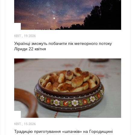
2
КВІТ., 19 2026
Українці зможуть побачити пік метеорного потоку
Ліриди 22 квітня
3
КВІТ., 15 2026
Традицію приготування «шпачків» на Городищині