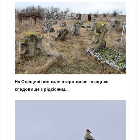
На Одещині виявили старовинне козацьке
кладовище з рідкісним...