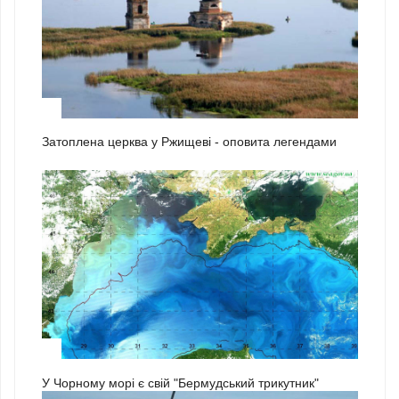
2
Затоплена церква у Ржищеві - оповита легендами
3
У Чорному морі є свій "Бермудський трикутник"