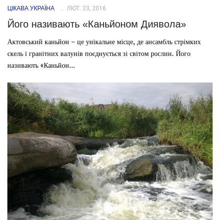
ЦІКАВА УКРАЇНА
ЛЮТ. 23, 2016
Його називають «Каньйоном Диявола»
Актовський каньйон – це унікальне місце, де ансамбль стрімких
скель і гранітних валунів поєднується зі світом рослин. Його
називають «Каньйон...