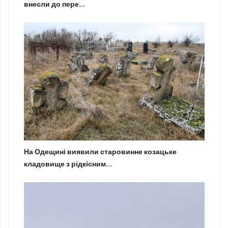
внесли до пере...
На Одещині виявили старовинне козацьке
кладовище з рідкісним...