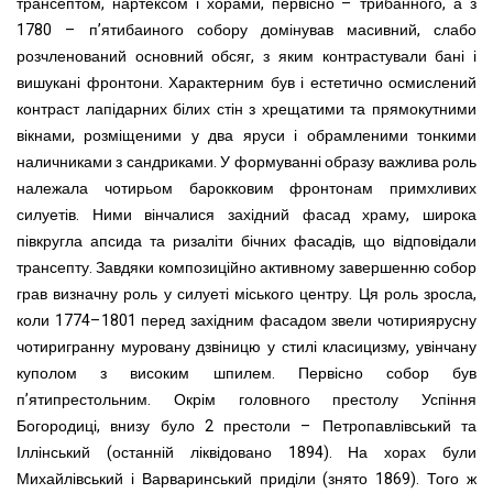
трансептом, нартексом і хорами, первісно – трибанного, а з
1780 – п’ятибаиного собору домінував масивний, слабо
розчленований основний обсяг, з яким контрастували бані і
вишукані фронтони. Характерним був і естетично осмислений
контраст лапідарних білих стін з хрещатими та прямокутними
вікнами, розміщеними у два яруси і обрамленими тонкими
наличниками з сандриками. У формуванні образу важлива роль
належала чотирьом барокковим фронтонам примхливих
силуетів. Ними вінчалися західний фасад храму, широка
півкругла апсида та ризаліти бічних фасадів, що відповідали
трансепту. Завдяки композиційно активному завершенню собор
грав визначну роль у силуеті міського центру. Ця роль зросла,
коли 1774–1801 перед західним фасадом звели чотириярусну
чотиригранну муровану дзвіницю у стилі класицизму, увінчану
куполом з високим шпилем. Первісно собор був
п’ятипрестольним. Окрім головного престолу Успіння
Богородиці, внизу було 2 престоли – Петропавлівський та
Іллінський (останній ліквідовано 1894). На хорах були
Михайлівський і Варваринський приділи (знято 1869). Того ж