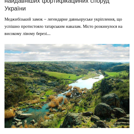
найдавніших фортифікаційних споруд
України
Меджибізький замок – легендарне давньоруське укріплення, що
успішно протистояло татарським навалам. Місто розкинулося на
високому лівому березі...