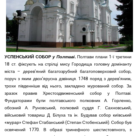
УСПЕНСЬКИЙ СОБОР
у Полтаві.
Полтави плани 1-ї третини
18 ст. фіксують на стрілці мису Городища головну домінанту
міста – дерев’яний багатозрубний багатоповерховий собор,
поруч з яким двох’ярусна дзвіниця. 1748 поряд з дерев’яним,
трохи південніше від нього, закладено мурований собор. За
зразок правив Хрестоздвиженський собор у Полтаві.
Фундаторами були полтавського полковник А. Горленко,
обозний А. Руновський, полковий суддя Г. Сахновський,
військовий товариш Д. Білуха та ін. Будував собор київський
«мурар» Стефан Стабанський (Степан Стобенський). Собор був
освячений 1770. В образі тринефного шестистовпного, з