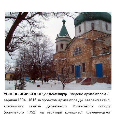
УСПЕНСЬКИЙ СОБОР
у Кременчуці.
Зведено архітектором Л.
Карлоні 1804–1816 за проектом архітектора Дж. Кваренгі в стилі
класицизму замість дерев’яного Успенського собору
(освяченого 1752) на території колишньої Кременчуцької