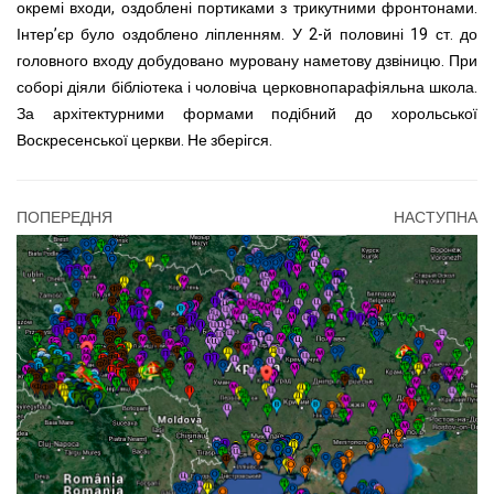
окремі входи, оздоблені портиками з трикутними фронтонами.
Інтер’єр було оздоблено ліпленням. У 2-й половині 19 ст. до
головного входу добудовано муровану наметову дзвіницю. При
соборі діяли бібліотека і чоловіча церковнопарафіяльна школа.
За архітектурними формами подібний до хорольської
Воскресенської церкви. Не зберігся.
ПОПЕРЕДНЯ
НАСТУПНА