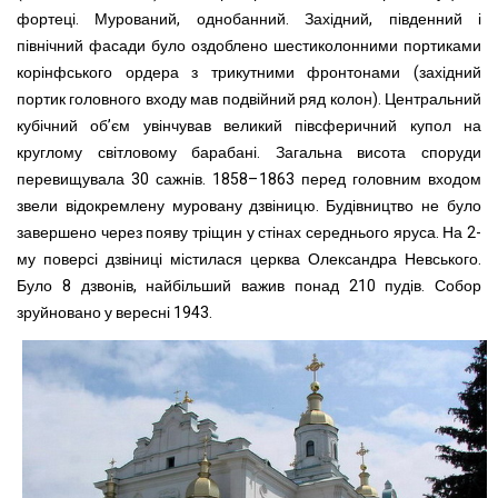
фортеці. Мурований, однобанний. Західний, південний і
північний фасади було оздоблено шестиколонними портиками
корінфського ордера з трикутними фронтонами (західний
портик головного входу мав подвійний ряд колон). Центральний
кубічний об’єм увінчував великий півсферичний купол на
круглому світловому барабані. Загальна висота споруди
перевищувала 30 сажнів. 1858–1863 перед головним входом
звели відокремлену муровану дзвіницю. Будівництво не було
завершено через появу тріщин у стінах середнього яруса. На 2-
му поверсі дзвіниці містилася церква Олександра Невського.
Було 8 дзвонів, найбільший важив понад 210 пудів. Собор
зруйновано у вересні 1943.