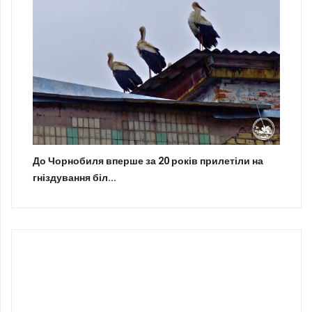
До Чорнобиля вперше за 20 років прилетіли на
гніздування біл...