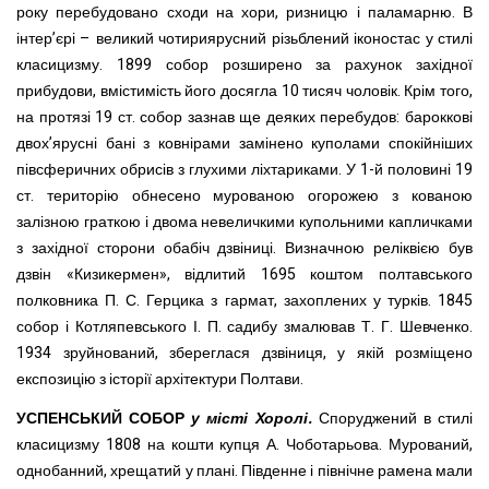
року перебудовано сходи на хори, ризницю і паламарню. В
інтер’єрі – великий чотириярусний різьблений іконостас у стилі
класицизму. 1899 собор розширено за рахунок західної
прибудови, вмістимість його досягла 10 тисяч чоловік. Крім того,
на протязі 19 ст. собор зазнав ще деяких перебудов: бароккові
двох’ярусні бані з ковнірами замінено куполами спокійніших
півсферичних обрисів з глухими ліхтариками. У 1-й половині 19
ст. територію обнесено мурованою огорожею з кованою
залізною граткою і двома невеличкими купольними капличками
з західної сторони обабіч дзвіниці. Визначною реліквією був
дзвін «Кизикермен», відлитий 1695 коштом полтавського
полковника П. С. Герцика з гармат, захоплених у турків. 1845
собор і Котляпевського І. П. садибу змалював Т. Г. Шевченко.
1934 зруйнований, збереглася дзвіниця, у якій розміщено
експозицію з історії архітектури Полтави.
УСПЕНСЬКИЙ СОБОР
у місті Хоролі.
Споруджений в стилі
класицизму 1808 на кошти купця А. Чоботарьова. Мурований,
однобанний, хрещатий у плані. Південне і північне рамена мали