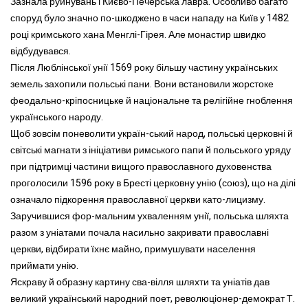
Зазнала руйнувань і Києво-Печерська лавра. Особливо багато
споруд було значно по-шкоджено в часи нападу на Київ у 1482
році кримського хана Менглі-Гірея. Але монастир швидко
відбудувався.
Після Люблінської унії 1569 року більшу частину українських
земель захопили польські пани. Вони встановили жорстоке
феодально-кріпосницьке й національне та релігійне гноблення
українського народу.
Щоб зовсім поневолити україн-ський народ, польські церковні й
світські магнати з ініціативи римського папи й польського уряду
при підтримці частини вищого православного духовенства
проголосили 1596 року в Бресті церковну унію (союз), що на ділі
означало підкорення православної церкви като-лицизму.
Заручившися фор-мальним ухваленням унії, польська шляхта
разом з уніатами почала насильно закривати православні
церкви, відбирати їхнє майно, примушувати населення
приймати унію.
Яскраву й образну картину сва-вілля шляхти та уніатів дав
великий український народний поет, революціонер-демократ Т.