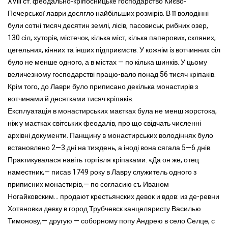
XVIII ст. феодально-кріпосницьке господарство Києво-
Печерської лаври досягло найбільших розмірів. В її володінні
були сотні тисяч десятин землі, лісів, пасовиськ, рибних озер,
130 сіл, хуторів, містечок, кілька міст, кілька паперових, скляних,
цегельних, кінних та інших підприємств. У кожнім із вотчинних сіл
було не менше одного, а в містах — по кілька шинків. У цьому
величезному господарстві працю-вало понад 56 тисяч кріпаків.
Крім того, до Лаври було приписано декілька монастирів з
вотчинами й десятками тисяч кріпаків.
Експлуатація в монастирських маєтках була не менш жорстока,
ніж у маєтках світських феодалів, про що свідчать численні
архівні документи. Панщину в монастирських володіннях було
встановлено 2—3 дні на тиждень, а іноді вона сягала 5—6 днів.
Практикувалася навіть торгівля кріпаками. «Да он же, отец
наместник,— писав 1749 року в Лавру служитель одного з
приписних монастирів,— по согласию съ Иваном
Ногайковским... продают крестьянских девок и вдов: из де-ревни
Хотяновки девку в город Трубчевск канцеляристу Василью
Тимонову,— другую — соборному попу Андрею в село Селце, с