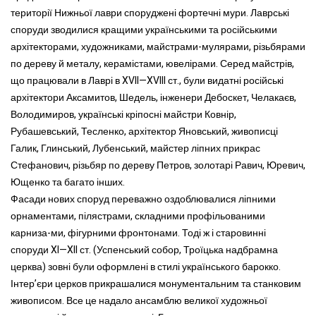
території Нижньої лаври споруджені фортечні мури. Лаврські
споруди зводилися кращими українськими та російськими
архітекторами, художниками, майстрами-мулярами, різьбярами
по дереву й металу, керамістами, ювелірами. Серед майстрів,
що працювали в Лаврі в XVII—XVIII ст., були видатні російські
архітектори Аксамитов, Шедель, інженери Дебоскет, Челакаєв,
Володимиров, українські кріпосні майстри Ковнір,
Рубашевський, Тесленко, архітектор Яновський, живописці
Галик, Глинський, Лубенський, майстер ліпних прикрас
Стефанович, різьбяр по дереву Петров, золотарі Равич, Юревич,
Ющенко та багато інших.
Фасади нових споруд переважно оздоблювалися ліпними
орнаментами, пілястрами, складними профільованими
карниза-ми, фігурними фронтонами. Тоді ж і старовинні
споруди XI—XII ст. (Успенський собор, Троїцька надбрамна
церква) зовні були оформлені в стилі українського барокко.
Інтер’єри церков прикрашалися монументальним та станковим
живописом. Все це надало ансамблю великої художньої