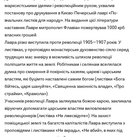
марксистськими ідеями і революційним рухом, ухвалив
постанову про друкування в Києво-Печерській лаврі «По-
вчальних листків для народу». На видання цієї літератури
наставник Лаври митрополит Флавіан пожертвував 1000 крб.
власних грошей.
Лавра різко виступила проти революції 1905—1907 років. У
листівках, у проповідях монастирське духовенство сіяло серед
трудящих мас зневіру в можливість шляхом революції
поліпшити життя на землі. Робітникам і селянам вселялася
думка про смирення й покірність хазяям, цареві і царським
властям, які буцімто наставлені самим богом (листівки «Бога
бійтесь, царя шануйте», «Священна законність влади», «Про
страйки», «Крамола»).
Учасників революції Лавра залякувала божою карою, закликала
віруючих допомагати царським властям виловлювати
революціонерів (листівка «Не лжесвідчте»). На захист
поміщицької землі та багатств капіталістів Лавра виступила з
проповідями і листівками «Не вкрадь», «Не вбий», в яких під