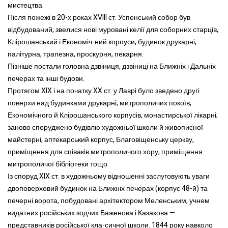
мистецтва.
Після пожежі в 20-х роках XVIII ст. Успенський собор був
відбудований, звелися нові муровані келії для соборних старців,
Клірошанський і Економіч-ний корпуси, будинок друкарні,
палітурна, трапезна, проскурня, пекарня.
Пізніше постали головна дзвіниця, дзвіниці на Ближніх і Дальніх
печерах та інші будови.
Протягом XIX і на початку XX ст. у Лаврі було зведено другі
поверхи над будинками друкарні, митрополичих покоїв,
Економічного й Клірошанського корпусів, монастирської лікарні;
заново споруджено будівлю художньої школи й живописної
майстерні, аптекарський корпус, Благовіщенську церкву,
приміщення для співаків митрополичого хору, приміщення
митрополичої бібліотеки тощо.
Із споруд XIX ст. в художньому відношенні заслуговують уваги
двоповерховий будинок на Ближніх печерах (корпус 48-й) та
печерні ворота, побудовані архітектором Меленським, учнем
видатних російських зодчих Баженова і Казакова —
представників російської кла-сичної школи. 1844 року навколо