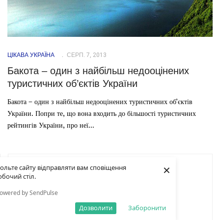
ЦІКАВА УКРАЇНА
СЕРП. 7, 2013
Бакота – один з найбільш недооцінених
туристичних об’єктів України
Бакота – один з найбільш недооцінених туристичних об’єктів
України. Попри те, що вона входить до більшості туристичних
рейтингів України, про неї...
×
ольте сайту відправляти вам сповіщення
обочий стіл.
owered by SendPulse
Дозволити
Заборонити