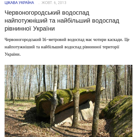
ЦІКАВА УКРАЇНА
ЖОВТ. 6, 2013
Червоногородський водоспад
найпотужніший та найбільший водоспад
рівнинної України
Червоногородський 16-метровий водоспад має чотири каскади. Це
найпотужніший та найбільший водоспад рівнинної території
України.