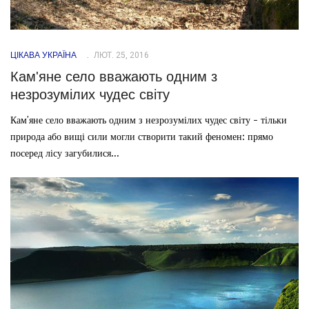
ЦІКАВА УКРАЇНА
ЛЮТ. 25, 2016
Кам'яне село вважають одним з
незрозумілих чудес світу
Кам'яне село вважають одним з незрозумілих чудес світу - тільки
природа або вищі сили могли створити такий феномен: прямо
посеред лісу загубилися...