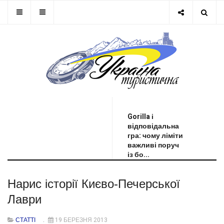
ОСТАННЯ НОВИНА
Gorilla і
відповідальна
гра: чому ліміти
важливі поруч
із бо...
Нарис історії Києво-Печерської
Лаври
СТАТТІ
19 БЕРЕЗНЯ 2013