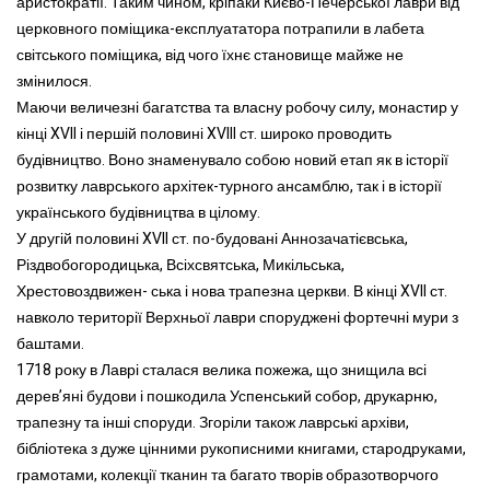
аристократії. Таким чином, кріпаки Києво-Печерської лаври від
церковного поміщика-експлуататора потрапили в лабета
світського поміщика, від чого їхнє становище майже не
змінилося.
Маючи величезні багатства та власну робочу силу, монастир у
кінці XVII і першій половині XVIII ст. широко проводить
будівництво. Воно знаменувало собою новий етап як в історії
розвитку лаврського архітек-турного ансамблю, так і в історії
українського будівництва в цілому.
У другій половині XVII ст. по-будовані Аннозачатієвська,
Різдвобогородицька, Всіхсвятська, Микільська,
Хрестовоздвижен- ська і нова трапезна церкви. В кінці XVII ст.
навколо території Верхньої лаври споруджені фортечні мури з
баштами.
1718 року в Лаврі сталася велика пожежа, що знищила всі
дерев’яні будови і пошкодила Успенський собор, друкарню,
трапезну та інші споруди. Згоріли також лаврські архіви,
бібліотека з дуже цінними рукописними книгами, стародруками,
грамотами, колекції тканин та багато творів образотворчого