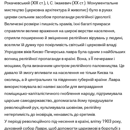
Рокачевський (XIX ст.), І, С. їжакевич (XX ст.). Монументальне
мистецтво (церковна архітектура й живопис) було в руках
церкви сильним засобом пропаганди релігійної ідеології.
Величезні розміри і пишність храмів, їхні багаті прикраси
справляли велике враження на широкі верстви населення,
сприяли поширенню й зміцненню релігійних вірувань у людині,
вселяли їй думку про покірливість світській і церковній владі.
Упродовж віків Києво-Печерська лавра була одним з найбільших
вогнищ релігійної пропаганди в країні. Вона, з ЇЇ печерами і
мощами, була визначним центром релігійного паломництва. Це
давало їй змогу впливати на населення не тільки Києва та
околиць, а й центральних та південних губерній країни. Лавра
використовувала всі наявні засоби для виправдання
поміщицько-капіталістичного гноблення народу, підтримувала
царське самодержавство, допомагала йому придушувати
революційний рух, культивувала шовінізм, релігійну
нетерпимість до іновірців, ненависть до єретиків.
У періоді революційного під-несення в країні, влітку 1903 року,
духовний собор Лаври, щоб допомогти царизмові в боротьбі з