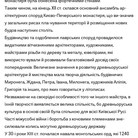
монастиря була обнесена фортечними стінами.
Таким чином, на кінець XII ст. склався основний ансамбль ар-
хітектурних споруд Києво-Печерського монастиря, що ви-значив
у загальних рисах пла-нування території й розміщення нових
будов наступних століть.
Будівництво та оздоблення лаврських споруд провадилося
видатними вітчизняними архітекторами, художниками,
майстрами різьби по дереву та металу, ювелірами, які
використо-вували й розвивали багатовіковий досвід своїх
попередників. Величезне значення в розвитку древньоруської
архітектури й мистецтва мала творча діяльність будівничих
Миронега, Ждана, Петра, Івана, Милонега, художників Аліпія,
Григорія та інших, про яких говориться у літописах.
Незважаючи на своєрідні особливості того чи іншого майстра, в
їхній творчості виявляється велика спільність, бо древньоруська
культура в основі своїй була спільною для всієї Київської Русі.
Часті міжусобні війни і боротьба з кочовими племенами зне-
силювали колись могутню древньоруську державу.
У 30-і роки ХІІІ ст. почалася навала монгольських орд, які 1240