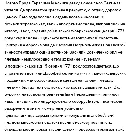
Нового Пруда Герасима Мелника девку в оное село Селце за
жителя. Да продает же крестьян в рекрутскую отдачу дорогою
ценою. Сего году послал в отдачу восемь человек...».
Монахи жорстоко катували непокірливих селян, відправляли на
каторгу. Так, у поданій до Київської губернської канцелярії 1773
року скарзі селян Ліщинської вотчини говориться: «Крестьян
Григория Амбросимова да Василия Погрибинникова без всякой
винности управляющий вотчиной Василий Возниченко бил же
плетьми немилосердно и тем их крайне изувечил».
В подібній скарзі від 15 серпня 1771 року розповідається, що
управитель вотчини Дорофей селян «мучит и... многих лаврских
подданных малороссийских, надевши на голову... мешок,
плетями бил до тех пор, пока у них кровь ушами лилась». В с.
Буромки лаврський управитель Іван Некрашевич «причинял
нам,— писали селяни до духовного собору Лаври,— всяческие
разорения, а иным и смертные убийства».
Крім панщини, лаврські кріпаки виконували інші обов’язки:
платили військовий податок і несли військову повинність,
будували мости, ремонтували шляхи, перевозили різні вантажі,