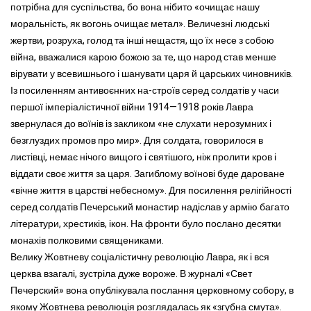
потрібна для суспільства, бо вона нібито «очищає нашу
моральність, як вогонь очищає метал». Величезні людські
жертви, розруха, голод та інші нещастя, що їх несе з собою
війна, вважалися карою божою за те, що народ став менше
вірувати у всевишнього і шанувати царя й царських чиновників.
Із посиленням антивоєнних на-строїв серед солдатів у часи
першої імперіалістичної війни 1914—1918 років Лавра
звернулася до воїнів із закликом «не слухати нерозумних і
безглуздих промов про мир». Для солдата, говорилося в
листівці, немає нічого вищого і святішого, ніж пролити кров і
віддати своє життя за царя. Загиблому воїнові буде дароване
«вічне життя в царстві небесному». Для посилення релігійності
серед солдатів Печерський монастир надіслав у армію багато
літератури, хрестиків, ікон. На фронти було послано десятки
монахів полковими священиками.
Велику Жовтневу соціалістичну революцію Лавра, як і вся
церква взагалі, зустріла дуже вороже. В журналі «Свет
Печерский» вона опублікувала послання церковному собору, в
якому Жовтнева революція розглядалась як «згубна смута».