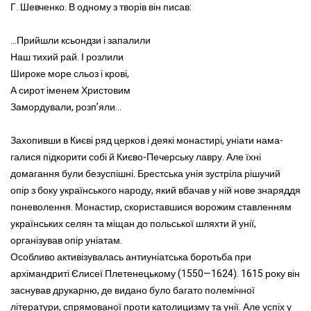
Г. Шевченко. В одному з творів він писав:
...Прийшли ксьондзи і запалили
Наш тихий рай. І розлили
Широке море сльоз і крові,
А сирот іменем Христовим
Замордували, розп’яли...
Захопивши в Києві ряд церков і деякі монастирі, уніати нама-
галися підкорити собі й Києво-Печерську лавру. Але їхні
домагання були безуспішні. Брестська унія зустріла рішучий
опір з боку українського народу, який вбачав у ній нове знаряддя
поневолення. Монастир, скориставшися ворожим ставленням
українських селян та міщан до польської шляхти й унії,
організував опір уніатам.
Особливо активізувалась антиуніатська боротьба при
архімандриті Єлисеї Плетенецькому (1550—1624). 1615 року він
заснував друкарню, де видано було багато полемічної
літератури, спрямованої проти католицизму та унії. Але успіх у