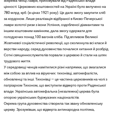
зокрема ченці Лаври, приховували від Радянської влади
цінності. Церковних коштовностей на Україні було вилучено на
780 млрд. крб. (в цінах 1921 року). Це дало змогу закупити хліб
за кордоном. Лише реалізація відібраної в Києво-Печерської
лаври золотої ризи з ікони Успіння, оздобленої діамантами та
іншим коштовним камінням, дала змогу одержати для
голодуючих понад 100 вагонів хліба. Під впливом Великої
Жовтневої соціалістичної революції, що сколихнула всі класи й
верстви народу, серед духовенства почалися хитання й розбрід.
Сотні священнослужителів порвали з церквою й стали на шлях
трудового життя.
У середовищі ченців намітилися різні напрямки, що змагалися
між собою за вплив на віруючих: тихонівці, автокефалісти,
обновленці та інші. Тихонівці — це частина церковників на чолі з
патріархом Тихоном, що виступили відверто проти Радянської
влади. Українська автокефальна (незалежна) церква була
опорою українських буржуазних націоналістів.
Окрема група духовенства створила так звану обновленську
церкву. Зрозумівши, що відверта антинародна політика,