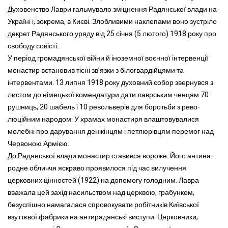
Духовенство Лаври гальмувало зміцнення Радянської влади на
Україні і, зокрема, в Києві. Злобливими наклепами воно зустріло
декрет Радянського уряду від 25 січня (5 лютого) 1918 року про
свободу совісті.
У період громадянської війни й іноземної воєнної інтервенції
монастир встановив тісні зв’язки з білогвардійцями та
інтервентами. 13 липня 1918 року духовний собор звернувся з
листом до німецької комендатури дати лаврським ченцям 70
рушниць, 20 шабель і 10 револьверів для боротьби з рево-
люційним народом. У храмах монастиря влаштовувалися
молебні про дарування денікінцям і петлюрівцям перемог над
Червоною Армією.
До Радянської влади монастир ставився вороже. Його антина-
родне обличчя яскраво проявилося під час вилучення
церковних цінностей (1922) на допомогу голодним. Лавра
вважала цей захід насильством над церквою, грабунком,
безуспішно намагалася спровокувати робітників Київської
взуттєвої фабрики на антирадянські виступи. Церковники,