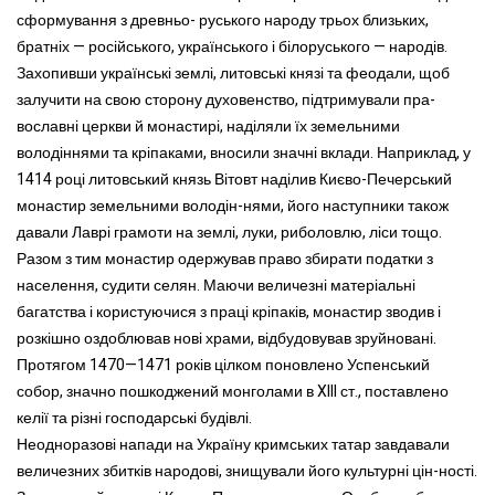
сформування з древньо- руського народу трьох близьких,
братніх — російського, українського і білоруського — народів.
Захопивши українські землі, литовські князі та феодали, щоб
залучити на свою сторону духовенство, підтримували пра-
вославні церкви й монастирі, наділяли їх земельними
володіннями та кріпаками, вносили значні вклади. Наприклад, у
1414 році литовський князь Вітовт наділив Києво-Печерський
монастир земельними володін-нями, його наступники також
давали Лаврі грамоти на землі, луки, риболовлю, ліси тощо.
Разом з тим монастир одержував право збирати податки з
населення, судити селян. Маючи величезні матеріальні
багатства і користуючися з праці кріпаків, монастир зводив і
розкішно оздоблював нові храми, відбудовував зруйновані.
Протягом 1470—1471 років цілком поновлено Успенський
собор, значно пошкоджений монголами в XIII ст., поставлено
келії та різні господарські будівлі.
Неодноразові напади на Україну кримських татар завдавали
величезних збитків народові, знищували його культурні цін-ності.