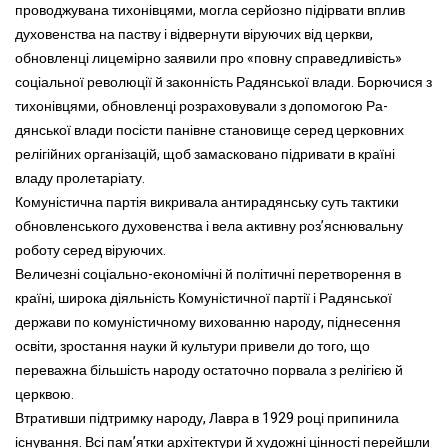
проводжувана тихонівцями, могла серйозно підірвати вплив
духовенства на паству і відвернути віруючих від церкви,
обновленці лицемірно заявили про «повну справедливість»
соціальної революції й законність Радянської влади. Борючися з
тихонівцями, обновленці розраховували з допомогою Ра-
дянської влади посісти панівне становище серед церковних
релігійних організацій, щоб замасковано підривати в країні
владу пролетаріату.
Комуністична партія викривала антирадянську суть тактики
обновленського духовенства і вела активну роз’яснювальну
роботу серед віруючих.
Величезні соціально-економічні й політичні перетворення в
країні, широка діяльність Комуністичної партії і Радянської
держави по комуністичному вихованню народу, піднесення
освіти, зростання науки й культури привели до того, що
переважна більшість народу остаточно порвала з релігією й
церквою.
Втративши підтримку народу, Лавра в 1929 році припинила
існування. Всі пам’ятки архітектури й художні цінності перейшли