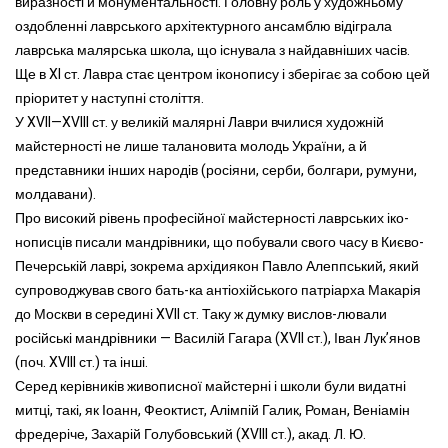
виразності й монументальності. Головну роль у художньому
оздобленні лаврського архітектурного ансамблю відіграла
лаврська малярська школа, що існувала з найдавніших часів.
Ще в XI ст. Лавра стає центром іконопису і зберігає за собою цей
пріоритет у наступні століття.
У XVII—XVIII ст. у великій малярні Лаври вчилися художній
майстерності не лише талановита молодь України, а й
представники інших народів (росіяни, серби, болгари, румуни,
молдавани).
Про високий рівень професійної майстерності лаврських іко-
нописців писали мандрівники, що побували свого часу в Києво-
Печерській лаврі, зокрема архідиякон Павло Алеппський, який
супроводжував свого бать-ка антіохійського патріарха Макарія
до Москви в середині XVII ст. Таку ж думку вислов-лювали
російські мандрівники — Василій Гагара (XVII ст.), Іван Лук’янов
(поч. XVIII ст.) та інші.
Серед керівників живописної майстерні і школи були видатні
митці, такі, як Іоанн, Феоктист, Алімпій Галик, Роман, Веніамін
фредеріче, Захарій Голубовський (XVIII ст.), акад. Л. Ю.