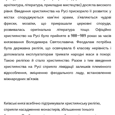
архітектура, література, прикладне мистецтво) досягла високого
рівня. Введення християнства на Русі прискорило її розвиток: у
містах споруджуються кам’яні храми, з’являються чудові
фрески, мозаїки, що прикрашали церковні споруди,
розвивалась оригінальна література тощо. Офіційно
християнство на Русі було прийняте в 988—989 роках за часів
князювання Володимира Святославича. Феодалам потрібна
була державна релігія, що освячувала б класову нерівність і
допомагала експлуататорам тримати народні маси в покорі.
Такою релігією й стало християнство. Разом з тим введення
християнства на Русі сприяло ліквідації залишків племінного
відособлення, зміцненню феодального ладу, встановленню
міжнародних зв’язків.
Київські князі всебічно підтримували християнську релігію,
сприяли насадженню монастирів, збільшенню їхнього