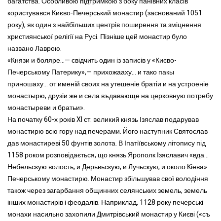
багатства. Особливою підтримкою з боку панівних класів
користувався Києво-Печерський монастир (заснований 1051
року), як один з найбільших центрів поширення та зміцнення
християнської релігії на Русі. Пізніше цей монастир було
названо Лаврою.
«Князи и боляре...— свідчить один із записів у «Києво-
Печерському Патерику»,— прихожааху... и тако пакы
приношаху... от именій своих на утешеніе братіи и на устроеніе
монастырю, друзіи же и села въдавающе на церковную потребу
монастыреви и братьи».
На початку 60-х років XI ст. великий князь Ізяслав подарував
монастирю всю гору над печерами. Його наступник Святослав
дав монастиреві 50 фунтів золота. В Іпатіївському літопису під
1158 роком розповідається, що князь Ярополк Ізяславич «вда...
Небельскую волость, и Дерьвьскую, и Лучьскую, и около Кіева»
Печерському монастирю. Монастир збільшував свої володіння
також через загарбання общинних селянських земель, земель
інших монастирів і феодалів. Наприклад, 1128 року печерські
монахи насильно захопили Дмитрівський монастир у Києві («съ