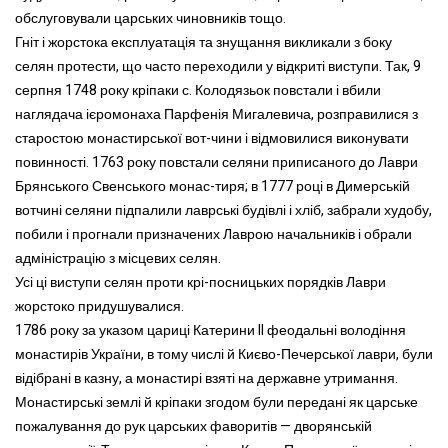
обслуговували царських чиновників тощо.
Гніт і жорстока експлуатація та знущання викликали з боку
селян протести, що часто переходили у відкриті виступи. Так, 9
серпня 1748 року кріпаки с. Колодязьок повстали і вбили
наглядача ієромонаха Парфенія Мигалевича, розправилися з
старостою монастирської вот-чини і відмовилися виконувати
повинності. 1763 року повстали селяни приписаного до Лаври
Брянського Свенського монас-тиря; в 1777 році в Димерській
вотчині селяни підпалили лаврські будівлі і хліб, забрали худобу,
побили і прогнали призначених Лаврою начальників і обрали
адміністрацію з місцевих селян.
Усі ці виступи селян проти крі-посницьких порядків Лаври
жорстоко придушувалися.
1786 року за указом цариці Катерини II феодальні володіння
монастирів України, в тому числі й Києво-Печерської лаври, були
відібрані в казну, а монастирі взяті на державне утримання.
Монастирські землі й кріпаки згодом були передані як царське
пожалування до рук царських фаворитів — дворянській