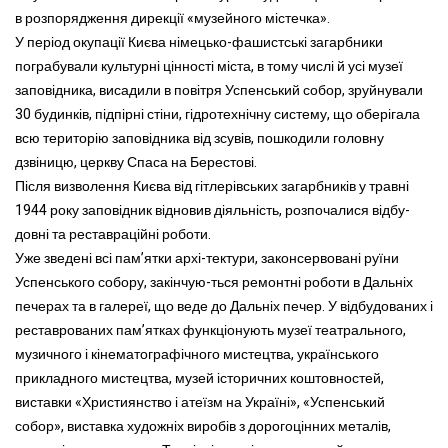
в розпорядження дирекції «музейного містечка».
У період окупації Києва німецько-фашистські загарбники
пограбували культурні цінності міста, в тому числі й усі музеї
заповідника, висадили в повітря Успенський собор, зруйнували
30 будинків, підпірні стіни, гідротехнічну систему, що оберігала
всю територію заповідника від зсувів, пошкодили головну
дзвіницю, церкву Спаса на Берестові.
Після визволення Києва від гітлерівських загарбників у травні
1944 року заповідник відновив діяльність, розпочалися відбу-
довні та реставраційні роботи.
Уже зведені всі пам’ятки архі-тектури, законсервовані руїни
Успенського собору, закінчую-ться ремонтні роботи в Дальніх
печерах та в галереї, що веде до Дальніх печер. У відбудованих і
реставрованих пам’ятках функціонують музеї театрального,
музичного і кінематографічного мистецтва, українського
прикладного мистецтва, музей історичних коштовностей,
виставки «Християнство і атеїзм на Україні», «Успенський
собор», виставка художніх виробів з дорогоцінних металів,