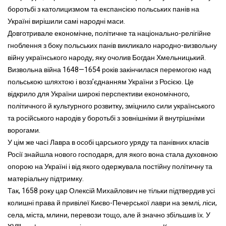
боротьбі з католицизмом та експансією польських панів на
Україні вирішили самі народні маси.
Довготривале економічне, політичне та національно-релігійне
гноблення з боку польських панів викликало народно-визвольну
війну українського народу, яку очолив Богдан Хмельницький.
Визвольна війна 1648—1654 років закінчилася перемогою над
польською шляхтою і возз’єднанням України з Росією. Це
відкрило для України широкі перспективи економічного,
політичного й культурного розвитку, зміцнило сили українського
та російського народів у боротьбі з зовнішніми й внутрішніми
ворогами.
У цім же часі Лавра в особі царського уряду та панівних класів
Росії знайшла нового господаря, для якого вона стала духовною
опорою на Україні і від якого одержувала постійну політичну та
матеріальну підтримку.
Так, 1658 року цар Олексій Михайлович не тільки підтвердив усі
колишні права й привілеї Києво-Печерської лаври на землі, ліси,
села, міста, млини, перевози тощо, але й значно збільшив їх. У