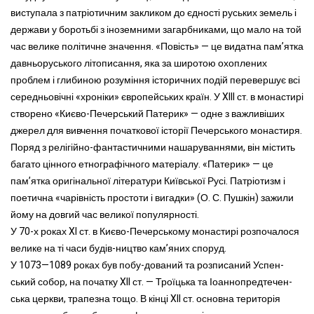
виступала з патріотичним закликом до єдності руських земель і
держави у боротьбі з іноземними загарбниками, що мало на той
час велике політичне значення. «Повість» — це видатна пам’ятка
давньоруського літописання, яка за широтою охоплених
проблем і глибиною розуміння історичних подій перевершує всі
середньовічні «хроніки» європейських країн. У XIII ст. в монастирі
створено «Києво-Печерський Патерик» — одне з важливіших
джерел для вивчення початкової історії Печерського монастиря.
Поряд з релігійно-фантастичними нашаруваннями, він містить
багато цінного етнографічного матеріалу. «Патерик» — це
пам’ятка оригінальної літератури Київської Русі. Патріотизм і
поетична «чарівність простоти і вигадки» (О. С. Пушкін) зажили
йому на довгий час великої популярності.
У 70-х роках XI ст. в Києво-Печерському монастирі розпочалося
велике на ті часи будів-ництво кам’яних споруд.
У 1073—1089 роках був побу-дований та розписаний Успен-
ський собор, на початку XII ст. — Троїцька та Іоаннопредтечен-
ська церкви, трапезна тощо. В кінці XII ст. основна територія