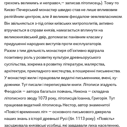
грехомъ великимъ и неправо»,— записав літописець). Тому-то
Києво-Печерський монастир швидко став не лише впливовим
релігійним центром, але й великим феодалом-землевласником.
Він звільняється з-під опіки київських митрополитів, активно
втручається в справи князів, намагається вплинути на
великокнязівський двір, допомагає панівним класам у
придушенні народних виступів проти експлуататорів.
Разом з тим діяльність монастиря об’єктивно відіграла
позитивну роль у розвитку культури древньоруського
суспільства, зокрема в розвитку літератури, малярства,
архітектури, прикладного мистецтва, в поширенні письменства.
У монастирі жили і працювали видатні письменники, вчені, ху-
дожники. Тут писали і переписували книги. Літописи згадують
Феодосія — автора багатьох повчань, Никона — складача
літописного зводу 1073 року, літописців Іоанна, Григорія. Тут
працював видатний літописець Нестор, автор знаменитої
«Повісті временних літ» — основного письмового джерела
наших знань з історії древньої Русі (бл. 1113 року). «Повість»
засуджувала князівські усобиці, які завдавали лиха населенню,