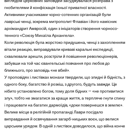
виглядом церковних заповідей засуджувалася розправа з
гнобителями й конфіскація їхньої приватної власності.
Активними учасниками чорно-сотенних організацій були
лаврські ченці, зокрема митрополит Флавіан і його намісник
архімандрит Амвросій, один з ініціаторів створення чорносо-
тенного «Союзу Михаїла Архангела».
Коли революція була жорстоко придушена, ченці з захопленням
вітали реакцію, виправдували криваві каральні експедиції,
схвалювали арешти, розстріли й повішення революціонерів,
забувши на той час євангельські повчання про любов до
ближнього, про заповідь «не вбий».
У проповідях і листівках монахи твердили, що злидні й бідність, з
одного боку, багатство й розкіш, з другого, будуть завжди. Це
нібито установлено богом, тому доля бідних — «не противитися
злу», тобто не змагатися за краще життя, а терпляче гнути спину
і працювати на багатих дармоїдів, «доки повернешся в землю».
Велике місце в релігійній пропаганді Лаври посідало
виправдання й освячування загарб-ницьких воєн, що велися
царським урядом. В одній з листівок доводилося, що війна конче