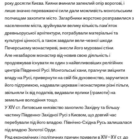
року досягли Києва. Кияни вчинили запеклий опір ворогові, і
лише значно переважаючі сили дали можливість монгольським
полчищам захопити місто. Загарбники жорстоко розправилися з
населенням міста, зруйнували велику кількість пам’яток
древньоруської архітектури, пограбували матеріальні та
культурні цінності, а також завдали вели-чезної шкоди
Печерському монастиреві, знесли його муровані стіни.
Але незабаром монастир від-новив свою діяльність і
продовжував існувати як один з найвпливовіших релігійних
центрів Південної Русі. Монгольські хани, прагнучи зміцнити
владу на Русі, привернути на свій бік духовенство, заручитися
його підтримкою, надавали церквам і монастирям різні пільги,
звільняли їх від податків, видавали ярлики (грамоти) на
земельне володіння тощо.
У XIV ст. Литовське князівство захопило Західну та більшу
частину Південно-Західної Русі з Києвом, що довгий час
перебували під його владою. Північно-Східна Русь залишалася
під владою Золотої Орди.
Ряд економічних і політичних причин привели в XIV—XV ст. до